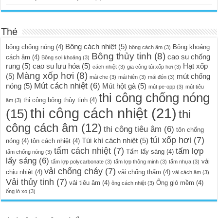
Thẻ
Bông cách nhiệt
(5)
bông chống nóng
(4)
Bông khoáng
bông cách âm
(3)
Bông thủy tinh
(8)
cao su chống
cách âm
(4)
Bông sợi khoáng
(3)
rung
(5)
cao su lưu hóa
(5)
Hạt xốp
cách nhiệt
(3)
gia công túi xốp hơi
(3)
Màng xốp hơi
(8)
(5)
mút chống
mái che
(3)
mái hiên
(3)
mái đón
(3)
Mút cách nhiệt
(6)
nóng
(5)
Mút hột gà
(5)
mút pe-opp
(3)
mút tiêu
thi công chống nóng
thi công bông thủy tinh
(4)
âm
(3)
thi công cách nhiệt
(21)
(15)
thi
công cách âm
(12)
thi công tiêu âm
(6)
tôn chống
túi xốp hơi
(7)
Túi khí cách nhiệt
(5)
nóng
(4)
tôn cách nhiệt
(4)
tấm cách nhiệt
(7)
tấm lợp
Tấm lấy sáng
(4)
tấm chống nóng
(3)
lấy sáng
(6)
vải
tấm lợp polycarbonate
(3)
tấm lợp thông minh
(3)
tấm nhựa
(3)
vải chống cháy
(7)
chịu nhiệt
(4)
vải chống thấm
(4)
vải cách âm
(3)
Vải thủy tinh
(7)
vải tiêu âm
(4)
Ống gió mềm
(4)
ông cách nhiệt
(3)
ống lò xo
(3)