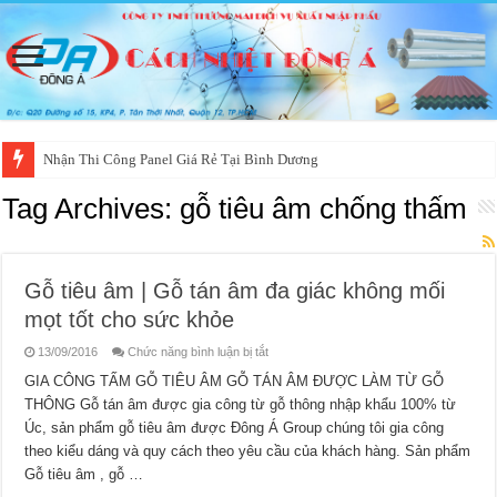
Nhận Thi Công Panel Giá Rẻ Tại Bình Dương
Tag Archives:
gỗ tiêu âm chống thấm
Gỗ tiêu âm | Gỗ tán âm đa giác không mối
mọt tốt cho sức khỏe
ở
13/09/2016
Chức năng bình luận bị tắt
Gỗ
tiêu
GIA CÔNG TẤM GỖ TIÊU ÂM GỖ TÁN ÂM ĐƯỢC LÀM TỪ GỖ
âm
THÔNG Gỗ tán âm được gia công từ gỗ thông nhập khẩu 100% từ
|
Gỗ
Úc, sản phẩm gỗ tiêu âm được Đông Á Group chúng tôi gia công
tán
âm
theo kiểu dáng và quy cách theo yêu cầu của khách hàng. Sản phẩm
đa
giác
Gỗ tiêu âm , gỗ …
không