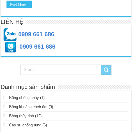
mối
mọt
Read More »
tốt
cho
sức
khỏe
LIÊN HỆ
0909 661 686
0909 661 686
Danh mục sản phẩm
Bông chống cháy
(1)
Bông khoáng cách âm
(9)
Bông thủy tinh
(12)
Cao su chống rung
(6)