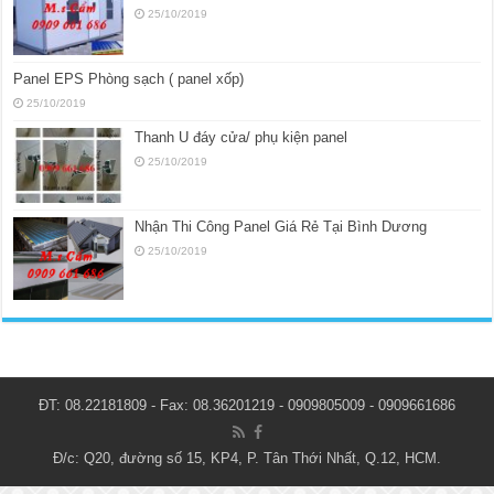
25/10/2019
Panel EPS Phòng sạch ( panel xốp)
25/10/2019
Thanh U đáy cửa/ phụ kiện panel
25/10/2019
Nhận Thi Công Panel Giá Rẻ Tại Bình Dương
25/10/2019
ĐT: 08.22181809 - Fax: 08.36201219 - 0909805009 - 0909661686
Đ/c: Q20, đường số 15, KP4, P. Tân Thới Nhất, Q.12, HCM.