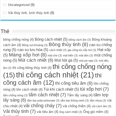
Uncategorized
(9)
Vải thủy tinh, lưới thủy tinh
(8)
Thẻ
Bông cách nhiệt
(5)
bông chống nóng
(4)
Bông khoáng
bông cách âm
(3)
Bông thủy tinh
(8)
cao su chống
cách âm
(4)
Bông sợi khoáng
(3)
rung
(5)
cao su lưu hóa
(5)
Hạt xốp
cách nhiệt
(3)
gia công túi xốp hơi
(3)
Màng xốp hơi
(8)
(5)
mút chống
mái che
(3)
mái hiên
(3)
mái đón
(3)
Mút cách nhiệt
(6)
nóng
(5)
Mút hột gà
(5)
mút pe-opp
(3)
mút tiêu
thi công chống nóng
thi công bông thủy tinh
(4)
âm
(3)
thi công cách nhiệt
(21)
(15)
thi
công cách âm
(12)
thi công tiêu âm
(6)
tôn chống
túi xốp hơi
(7)
Túi khí cách nhiệt
(5)
nóng
(4)
tôn cách nhiệt
(4)
tấm cách nhiệt
(7)
tấm lợp
Tấm lấy sáng
(4)
tấm chống nóng
(3)
lấy sáng
(6)
vải
tấm lợp polycarbonate
(3)
tấm lợp thông minh
(3)
tấm nhựa
(3)
vải chống cháy
(7)
chịu nhiệt
(4)
vải chống thấm
(4)
vải cách âm
(3)
Vải thủy tinh
(7)
vải tiêu âm
(4)
Ống gió mềm
(4)
ông cách nhiệt
(3)