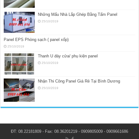
Những Mẩu Nhà Lắp Ghép Bằng Tấm Panel
25/10/2019
Panel EPS Phòng sạch ( panel xốp)
25/10/2019
Thanh U đáy cửa/ phụ kiện panel
25/10/2019
Nhận Thi Công Panel Giá Rẻ Tại Bình Dương
25/10/2019
ĐT: 08.22181809 - Fax: 08.36201219 - 0909805009 - 0909661686