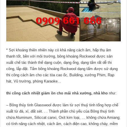
* Sợi khoáng thiên nhiên này có khả năng cách âm, hấp thụ âm
thanh tốt, bền với môi trường, bông khoáng Rockwool được sản
xuất chế tác thành thể dạng cuộn, dạng ống, dạng tấm rất dễ thi
công, lắp đặt. Tấm bông khoáng Rockwool dạng tấm được sử dụng
thi công cách âm cho các tòa cao ốc, Building, xưởng Phim, Rạp
hát, Vũ trường, phòng Karaoke…
thi công cách nhiệt giảm ồn cho mái nhà xưởng, nhà kho
như:
– Bông thủy tinh Glasswool được làm từ sợi thuỷ tinh tổng hợp chế
xuất từ đá, xỉ, đất sét. . . Thành phần chủ yếu của Bông thuỷ tinh
chứa Aluminum, Siliccat canxi, Oxit kim loại, … không chứa Amiang;
có tính năng cách nhiệt, cách âm, cách điện cao, không cháy, mềm