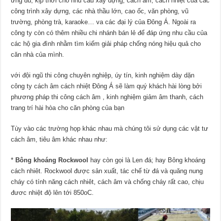
ứng đủ, kịp thời cho nhu cầu xây dựng, cách âm, cách nhiệt của các
công trình xây dựng, các nhà thầu lớn, cao ốc, văn phòng, vũ
trường, phòng trà, karaoke… va các đại lý của Đông Á. Ngoài ra
công ty còn có thêm nhiều chi nhánh bán lẻ để đáp ứng nhu cầu của
các hộ gia đình nhằm tìm kiếm giải pháp chống nóng hiệu quả cho
căn nhà của mình.
với đội ngũ thi công chuyên nghiệp, úy tín, kinh nghiệm dày dặn
công ty cách âm cách nhiệt Đông Á sẽ làm quý khách hài lòng bởi
phương pháp thi công cách âm , kinh nghiệm giảm âm thanh, cách
trang trí hài hòa cho căn phòng của bạn
Tùy vào các trường họp khác nhau mà chúng tôi sử dụng các vật tư
cách âm, tiêu âm khác nhau như:
*
Bông khoáng Rockwool
hay còn gọi là Len đá; hay Bông khoáng
cách nhiêt. Rockwool được sản xuất, tác chế từ đá và quăng nung
cháy có tính năng cách nhiêt, cách âm và chống cháy rất cao, chịu
đươc nhiệt độ lên tới 850oC.