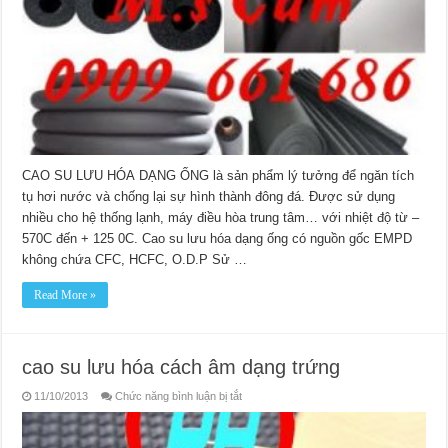
CAO SU LƯU HÓA DẠNG ỐNG là sản phẩm lý tưởng để ngăn tích
tụ hơi nước và chống lại sự hình thành đông đá. Được sử dụng
nhiều cho hệ thống lạnh, máy điều hòa trung tâm… với nhiệt độ từ –
570C đến + 125 0C. Cao su lưu hóa dạng ống có nguồn gốc EMPD
không chứa CFC, HCFC, O.D.P Sử …
Read More »
cao su lưu hóa cách âm dạng trứng
ở
11/10/2013
Chức năng bình luận bị tắt
cao
su
lưu
hóa