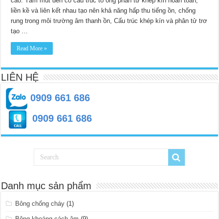
cao. Tấm mút đen có cấu trúc tổ ong phân tử khép kín hoàn toàn,
chống
rung
liền kề và liên kết nhau tạo nên khả năng hấp thu tiếng ồn, chống
rung trong môi trường âm thanh ồn, Cấu trúc khép kín và phân tử trơ
tạo …
Read More »
LIÊN HỆ
0909 661 686
0909 661 686
Danh mục sản phẩm
Bông chống cháy
(1)
Bông khoáng cách âm
(9)