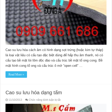
cách
âm
dạng
trứng
Cao su lưu hóa cách âm có hình dạng sọt trứng (hoặc kim tự tháp)
là loại vật liệu có cấu tạo đặc biệt dùng để hấp thu âm thanh, nó có
cấu tạo bề mặt lòi lõm độc đáo và cấu trúc bề mặt tổ ong cong. Bề
mặt hình cong tổ ong và cấu trúc ô mở “open cell” …
Read More »
Cao su lưu hóa dạng tấm
ở
11/10/2013
Chức năng bình luận bị tắt
Cao
su
lưu
hóa