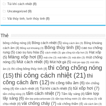
Túi khí cách nhiệt
(8)
Uncategorized
(9)
Vải thủy tinh, lưới thủy tinh
(8)
Thẻ
Bông cách nhiệt
(5)
bông chống nóng
(4)
Bông khoáng
bông cách âm
(3)
Bông thủy tinh
(8)
cao su chống
cách âm
(4)
Bông sợi khoáng
(3)
rung
(5)
cao su lưu hóa
(5)
Hạt xốp
cách nhiệt
(3)
gia công túi xốp hơi
(3)
Màng xốp hơi
(8)
(5)
mút chống
mái che
(3)
mái hiên
(3)
mái đón
(3)
Mút cách nhiệt
(6)
nóng
(5)
Mút hột gà
(5)
mút pe-opp
(3)
mút tiêu
thi công chống nóng
thi công bông thủy tinh
(4)
âm
(3)
thi công cách nhiệt
(21)
(15)
thi
công cách âm
(12)
thi công tiêu âm
(6)
tôn chống
túi xốp hơi
(7)
Túi khí cách nhiệt
(5)
nóng
(4)
tôn cách nhiệt
(4)
tấm cách nhiệt
(7)
tấm lợp
Tấm lấy sáng
(4)
tấm chống nóng
(3)
lấy sáng
(6)
vải
tấm lợp polycarbonate
(3)
tấm lợp thông minh
(3)
tấm nhựa
(3)
vải chống cháy
(7)
chịu nhiệt
(4)
vải chống thấm
(4)
vải cách âm
(3)