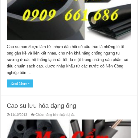
Cao su non được làm từ nhựa đàn hồi có cấu trúc là những lổ tổ
ong gần kề và liên kết nhau, cho nên khả năng chống ngưng tụ
sương ở các hệ thống lạnh rất tốt, là một trong những sản phẩm có
tiêu chuẩn sạch cao. được nhập khẩu từ các nước có Nền Công
nghiệp tiên …
Read More »
Cao su lưu hóa dạng ống
ở
11/10/2013
Chức năng bình luận bị tắt
Cao
su
lưu
hóa
dạng
ống