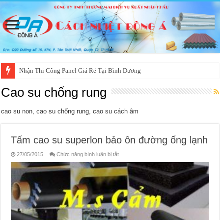
Nhận Thi Công Panel Giá Rẻ Tại Bình Dương
Cao su chống rung
cao su non, cao su chống rung, cao su cách âm
Tấm cao su superlon bảo ôn đường ống lạnh
ở
27/05/2015
Chức năng bình luận bị tắt
Tấm
cao
su
superlon
bảo
ôn
đường
ống
lạnh