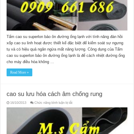
Tấm cao su superlon bảo ôn đường ống lạnh với tính năng đàn hồi
xốp cao su linh hoạt được thiết kế đặc biệt để kiểm soát sự ngưng
tụ và có hiệu quả ngăn ngừa mất năng lượng. Công dụng của Tấm
cao su superlon bảo ôn đường ống lạnh là để cách nhiệt đường ống
cho máy điều hòa không …
Read More »
cao su lưu hóa cách âm chống rung
ở
16/10/2013
Chức năng bình luận bị tắt
cao
su
lưu
hóa
cách
âm
chống
rung