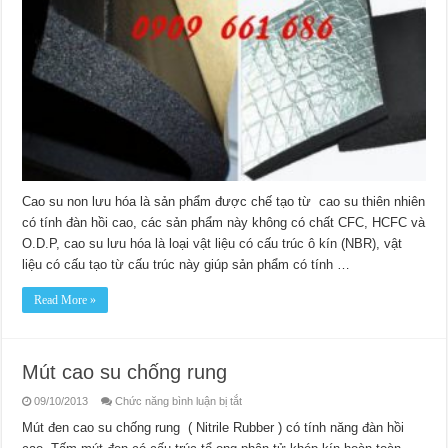
dạng
tấm
Cao su non lưu hóa là sản phẩm được chế tạo từ cao su thiên nhiên
có tính đàn hồi cao, các sản phẩm này không có chất CFC, HCFC và
O.D.P, cao su lưu hóa là loại vật liệu có cấu trúc ô kín (NBR), vật
liệu có cấu tạo từ cấu trúc này giúp sản phẩm có tính …
Read More »
Mút cao su chống rung
ở
09/10/2013
Chức năng bình luận bị tắt
Mút
cao
Mút đen cao su chống rung ( Nitrile Rubber ) có tính năng đàn hồi
su