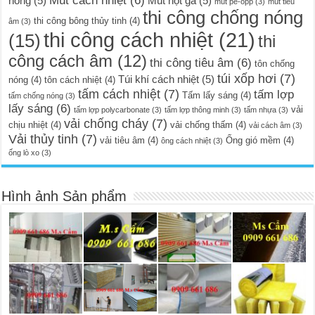
Mút cách nhiệt
(6)
nóng
(5)
Mút hột gà
(5)
mút pe-opp
(3)
mút tiêu
thi công chống nóng
thi công bông thủy tinh
(4)
âm
(3)
thi công cách nhiệt
(21)
(15)
thi
công cách âm
(12)
thi công tiêu âm
(6)
tôn chống
túi xốp hơi
(7)
Túi khí cách nhiệt
(5)
nóng
(4)
tôn cách nhiệt
(4)
tấm cách nhiệt
(7)
tấm lợp
Tấm lấy sáng
(4)
tấm chống nóng
(3)
lấy sáng
(6)
vải
tấm lợp polycarbonate
(3)
tấm lợp thông minh
(3)
tấm nhựa
(3)
vải chống cháy
(7)
chịu nhiệt
(4)
vải chống thấm
(4)
vải cách âm
(3)
Vải thủy tinh
(7)
vải tiêu âm
(4)
Ống gió mềm
(4)
ông cách nhiệt
(3)
ống lò xo
(3)
Hình ảnh Sản phẩm