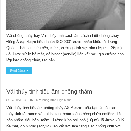
Vải chống cháy hay Vải Thủy tinh cách âm cách nhiệt chống cháy
Đông Á đạt được tiêu chuẩn ISO 9001 được nhập khẩu từ Trung
Quốc, Thái Lan siêu bền, mềm, đường kính sợi nhỏ (16µm – 36µm)
đã được xử lý bề mặt, có binder (acrylic) liên kết sợi, gia cường cho
lớp keo chống cháy, tạo nên …
Read More »
Vải thủy tinh tiêu âm chống thấm
ở
12/10/2013
Chức năng bình luận bị tắt
Vải
thủy
Vải thủy tinh tiêu âm chống cháy ASIA được cấu tạo từ các sợi
tinh
thủy tinh rất mỏng và sợi bazan, hoàn toàn không chứa amiăng. Là
tiêu
âm
sản phẩm siêu bền, mềm, đường kính sợi nhỏ (16µm) đã được xử lý
chống
thấm
bề mặt, có binder (acrylic) liên kết sợi làm tăng sức chống chịu với