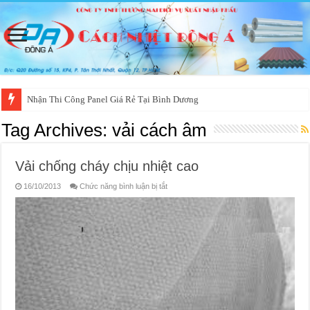
Nhận Thi Công Panel Giá Rẻ Tại Bình Dương
Tag Archives:
vải cách âm
Vải chống cháy chịu nhiệt cao
ở
16/10/2013
Chức năng bình luận bị tắt
Vải
chống
cháy
chịu
nhiệt
cao