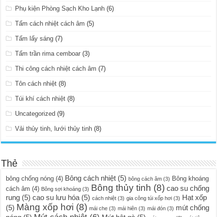
Phụ kiện Phòng Sạch Kho Lạnh
(6)
Tấm cách nhiệt cách âm
(5)
Tấm lấy sáng
(7)
Tấm trần rima cemboar
(3)
Thi công cách nhiệt cách âm
(7)
Tôn cách nhiệt
(8)
Túi khí cách nhiệt
(8)
Uncategorized
(9)
Vải thủy tinh, lưới thủy tinh
(8)
Thẻ
Bông cách nhiệt
(5)
bông chống nóng
(4)
Bông khoáng
bông cách âm
(3)
Bông thủy tinh
(8)
cao su chống
cách âm
(4)
Bông sợi khoáng
(3)
rung
(5)
cao su lưu hóa
(5)
Hạt xốp
cách nhiệt
(3)
gia công túi xốp hơi
(3)
Màng xốp hơi
(8)
(5)
mút chống
mái che
(3)
mái hiên
(3)
mái đón
(3)