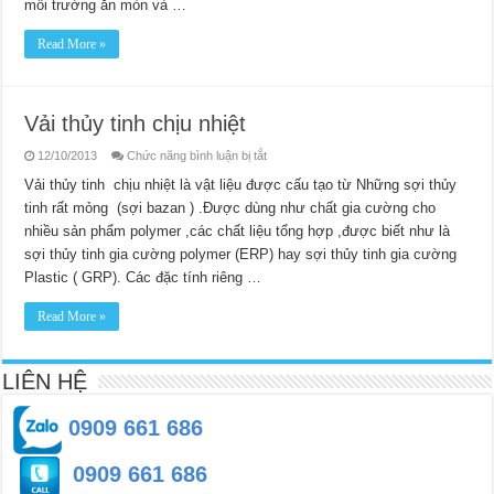
môi trường ăn mòn và …
Read More »
Vải thủy tinh chịu nhiệt
ở
12/10/2013
Chức năng bình luận bị tắt
Vải
thủy
Vải thủy tinh chịu nhiệt là vật liệu được cấu tạo từ Những sợi thủy
tinh
tinh rất mỏng (sợi bazan ) .Được dùng như chất gia cường cho
chịu
nhiệt
nhiều sản phẩm polymer ,các chất liệu tổng hợp ,được biết như là
sợi thủy tinh gia cường polymer (ERP) hay sợi thủy tinh gia cường
Plastic ( GRP). Các đặc tính riêng …
Read More »
LIÊN HỆ
0909 661 686
0909 661 686