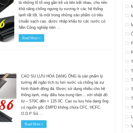
là những lổ tổ ong gần kề và liên kết nhau, cho nên
khả năng chống ngưng tụ sương ở các hệ thống
lạnh rất tốt, là một trong những sản phẩm có tiêu
M
chuẩn sạch cao. được nhập khẩu từ các nước có
M
Nền Công nghiệp tiên …
Read More »
P
P
T
T
CAO SU LƯU HÓA DẠNG ỐNG là sản phẩm lý
T
tưởng để ngăn tích tụ hơi nước và chống lại sự
hình thành đông đá. Được sử dụng nhiều cho hệ
T
thống lạnh, máy điều hòa trung tâm… với nhiệt độ
T
từ – 570C đến + 125 0C. Cao su lưu hóa dạng ống
có nguồn gốc EMPD không chứa CFC, HCFC,
T
O.D.P Sử …
U
Read More »
V