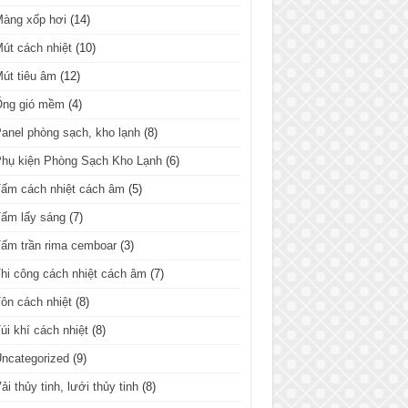
Màng xốp hơi
(14)
út cách nhiệt
(10)
út tiêu âm
(12)
Ống gió mềm
(4)
anel phòng sạch, kho lạnh
(8)
hụ kiện Phòng Sạch Kho Lạnh
(6)
ấm cách nhiệt cách âm
(5)
ấm lấy sáng
(7)
ấm trần rima cemboar
(3)
hi công cách nhiệt cách âm
(7)
ôn cách nhiệt
(8)
úi khí cách nhiệt
(8)
ncategorized
(9)
ải thủy tinh, lưới thủy tinh
(8)