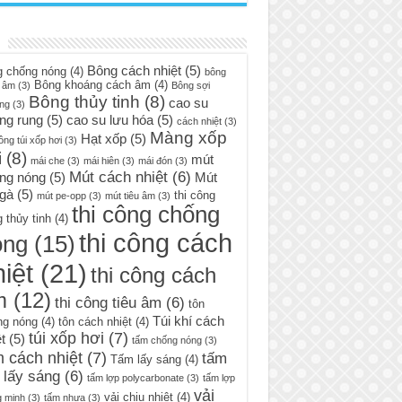
Bông cách nhiệt
(5)
g chống nóng
(4)
bông
Bông khoáng cách âm
(4)
 âm
(3)
Bông sợi
Bông thủy tinh
(8)
cao su
ng
(3)
ng rung
(5)
cao su lưu hóa
(5)
cách nhiệt
(3)
Màng xốp
Hạt xốp
(5)
ông túi xốp hơi
(3)
i
(8)
mút
mái che
(3)
mái hiên
(3)
mái đón
(3)
Mút cách nhiệt
(6)
ng nóng
(5)
Mút
 gà
(5)
thi công
mút pe-opp
(3)
mút tiêu âm
(3)
thi công chống
 thủy tinh
(4)
thi công cách
óng
(15)
iệt
(21)
thi công cách
m
(12)
thi công tiêu âm
(6)
tôn
Túi khí cách
ng nóng
(4)
tôn cách nhiệt
(4)
túi xốp hơi
(7)
t
(5)
tấm chống nóng
(3)
 cách nhiệt
(7)
tấm
Tấm lấy sáng
(4)
 lấy sáng
(6)
tấm lợp polycarbonate
(3)
tấm lợp
vải
vải chịu nhiệt
(4)
g minh
(3)
tấm nhựa
(3)