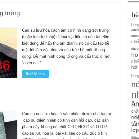
g trứng
Thẻ
bôn
cách
Cao su lưu hóa cách âm có hình dạng sọt trứng
khoá
(hoặc kim tự tháp) là loại vật liệu có cấu tạo đặc
chố
biệt dùng để hấp thu âm thanh, nó có cấu tạo bề
gia c
mặt lòi lõm độc đáo và cấu trúc bề mặt tổ ong
hơ
cong. Bề mặt hình cong tổ ong và cấu trúc ô mở
chố
“open cell” …
hột
Read More »
bông
n
nh
â
chố
Cao su non lưu hóa là sản phẩm được chế tạo từ
nhiệ
cao su thiên nhiên có tính đàn hồi cao, các sản
tấm
phẩm này không có chất CFC, HCFC và O.D.P,
lợp
cao su lưu hóa là loại vật liệu có cấu trúc ô kín
thôn