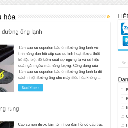
u hóa
LIÊ
 đường ống lạnh
Tấm cao su superlon bảo ôn đường ống lạnh với
tính năng đàn hồi xốp cao su linh hoạt được thiết
on
kế đặc biệt để kiểm soát sự ngưng tụ và có hiệu
quả ngăn ngừa mất năng lượng. Công dụng của
Tấm cao su superlon bảo ôn đường ống lạnh là để
cách nhiệt đường ống cho máy điều hòa không …
Dan
Read More »
ng rung
B
C
Cao su non được làm từ nhựa đàn hồi có cấu trúc
H