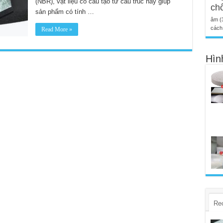
(NBR), vật liệu có cấu tạo từ cấu trúc này giúp
ch
sản phẩm có tính …
âm
(
cách 
Read More »
Hìn
Re