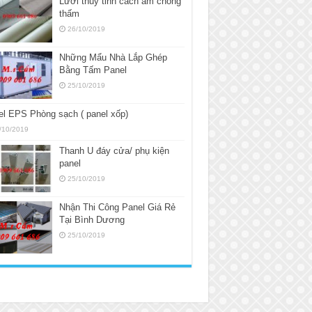
Lưới thủy tinh cách âm chống
thấm
26/10/2019
Những Mẩu Nhà Lắp Ghép
Bằng Tấm Panel
25/10/2019
l EPS Phòng sạch ( panel xốp)
/10/2019
Thanh U đáy cửa/ phụ kiện
panel
25/10/2019
Nhận Thi Công Panel Giá Rẻ
Tại Bình Dương
25/10/2019