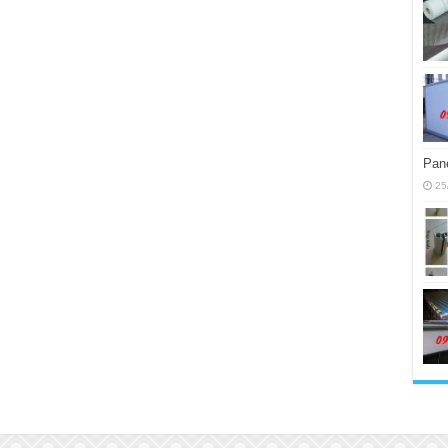
Pane
25