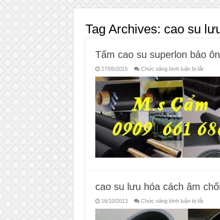
Tag Archives:
cao su lư
Tấm cao su superlon bảo ôn
ở
27/05/2015
Chức năng bình luận bị tắt
Tấm
cao
su
superl
bảo
ôn
đường
ống
lạnh
cao su lưu hóa cách âm chố
ở
16/10/2013
Chức năng bình luận bị tắt
cao
su
lưu