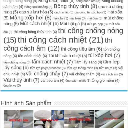
Bông cách nhiệt
(5)
bông chống nóng
(4)
Bông khoáng
bông cách âm
(3)
Bông thủy tinh
(8)
cao su chống
cách âm
(4)
Bông sợi khoáng
(3)
rung
(5)
cao su lưu hóa
(5)
Hạt xốp
cách nhiệt
(3)
gia công túi xốp hơi
(3)
Màng xốp hơi
(8)
(5)
mút chống
mái che
(3)
mái hiên
(3)
mái đón
(3)
Mút cách nhiệt
(6)
nóng
(5)
Mút hột gà
(5)
mút pe-opp
(3)
mút tiêu
thi công chống nóng
thi công bông thủy tinh
(4)
âm
(3)
thi công cách nhiệt
(21)
(15)
thi
công cách âm
(12)
thi công tiêu âm
(6)
tôn chống
túi xốp hơi
(7)
Túi khí cách nhiệt
(5)
nóng
(4)
tôn cách nhiệt
(4)
tấm cách nhiệt
(7)
tấm lợp
Tấm lấy sáng
(4)
tấm chống nóng
(3)
lấy sáng
(6)
vải
tấm lợp polycarbonate
(3)
tấm lợp thông minh
(3)
tấm nhựa
(3)
vải chống cháy
(7)
chịu nhiệt
(4)
vải chống thấm
(4)
vải cách âm
(3)
Vải thủy tinh
(7)
vải tiêu âm
(4)
Ống gió mềm
(4)
ông cách nhiệt
(3)
ống lò xo
(3)
Hình ảnh Sản phẩm