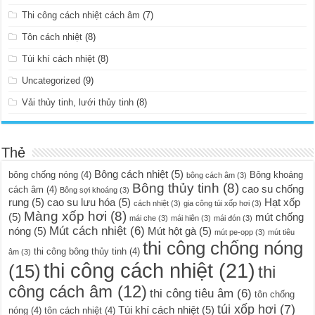
Thi công cách nhiệt cách âm
(7)
Tôn cách nhiệt
(8)
Túi khí cách nhiệt
(8)
Uncategorized
(9)
Vải thủy tinh, lưới thủy tinh
(8)
Thẻ
Bông cách nhiệt
(5)
bông chống nóng
(4)
Bông khoáng
bông cách âm
(3)
Bông thủy tinh
(8)
cao su chống
cách âm
(4)
Bông sợi khoáng
(3)
rung
(5)
cao su lưu hóa
(5)
Hạt xốp
cách nhiệt
(3)
gia công túi xốp hơi
(3)
Màng xốp hơi
(8)
(5)
mút chống
mái che
(3)
mái hiên
(3)
mái đón
(3)
Mút cách nhiệt
(6)
nóng
(5)
Mút hột gà
(5)
mút pe-opp
(3)
mút tiêu
thi công chống nóng
thi công bông thủy tinh
(4)
âm
(3)
thi công cách nhiệt
(21)
(15)
thi
công cách âm
(12)
thi công tiêu âm
(6)
tôn chống
túi xốp hơi
(7)
Túi khí cách nhiệt
(5)
nóng
(4)
tôn cách nhiệt
(4)