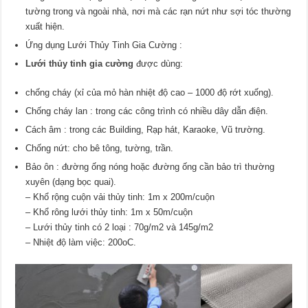
tường trong và ngoài nhà, nơi mà các rạn nứt như sợi tóc thường
xuất hiện.
Ứng dụng Lưới Thủy Tinh Gia Cường :
Lưới thủy tinh gia cường
được dùng:
chống cháy (xỉ của mỏ hàn nhiệt độ cao – 1000 độ rớt xuống).
Chống cháy lan : trong các công trình có nhiều dây dẫn điện.
Cách âm : trong các Building, Rạp hát, Karaoke, Vũ trường.
Chống nứt: cho bê tông, tường, trần.
Bảo ôn : đường ống nóng hoặc đường ống cần bảo trì thường
xuyên (dạng bọc quai).
– Khổ rộng cuộn vải thủy tinh: 1m x 200m/cuộn
– Khổ rông lưới thủy tinh: 1m x 50m/cuộn
– Lưới thủy tinh có 2 loại : 70g/m2 và 145g/m2
– Nhiệt độ làm việc: 200oC.