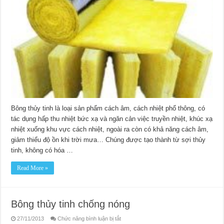
Bông thủy tinh là loại sản phẩm cách âm, cách nhiệt phổ thông, có
tác dụng hấp thu nhiệt bức xạ và ngăn cản việc truyền nhiệt, khúc xạ
nhiệt xuống khu vực cách nhiệt, ngoài ra còn có khả năng cách âm,
giảm thiểu độ ồn khi trời mưa… Chúng được tạo thành từ sợi thủy
tinh, không có hóa …
Read More »
Bông thủy tinh chống nóng
ở
27/11/2013
Chức năng bình luận bị tắt
Bông