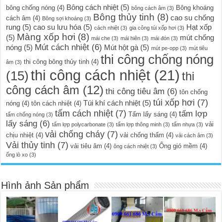
Bông cách nhiệt
(5)
bông chống nóng
(4)
Bông khoáng
bông cách âm
(3)
Bông thủy tinh
(8)
cao su chống
cách âm
(4)
Bông sợi khoáng
(3)
rung
(5)
cao su lưu hóa
(5)
Hạt xốp
cách nhiệt
(3)
gia công túi xốp hơi
(3)
Màng xốp hơi
(8)
(5)
mút chống
mái che
(3)
mái hiên
(3)
mái đón
(3)
Mút cách nhiệt
(6)
nóng
(5)
Mút hột gà
(5)
mút pe-opp
(3)
mút tiêu
thi công chống nóng
thi công bông thủy tinh
(4)
âm
(3)
thi công cách nhiệt
(21)
(15)
thi
công cách âm
(12)
thi công tiêu âm
(6)
tôn chống
túi xốp hơi
(7)
Túi khí cách nhiệt
(5)
nóng
(4)
tôn cách nhiệt
(4)
tấm cách nhiệt
(7)
tấm lợp
Tấm lấy sáng
(4)
tấm chống nóng
(3)
lấy sáng
(6)
vải
tấm lợp polycarbonate
(3)
tấm lợp thông minh
(3)
tấm nhựa
(3)
vải chống cháy
(7)
chịu nhiệt
(4)
vải chống thấm
(4)
vải cách âm
(3)
Vải thủy tinh
(7)
vải tiêu âm
(4)
Ống gió mềm
(4)
ông cách nhiệt
(3)
ống lò xo
(3)
Hình ảnh Sản phẩm