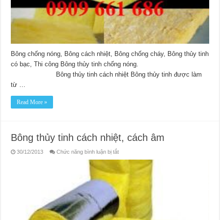
Bông chống nóng, Bông cách nhiệt, Bông chống cháy, Bông thủy tinh
có bạc, Thi công Bông thủy tinh chống nóng.
Bông thủy tinh cách nhiệt Bông thủy tinh được làm
từ …
Read More »
Bông thủy tinh cách nhiệt, cách âm
ở
30/12/2013
Chức năng bình luận bị tắt
Bông
thủy
tinh
cách
nhiệt,
cách
âm