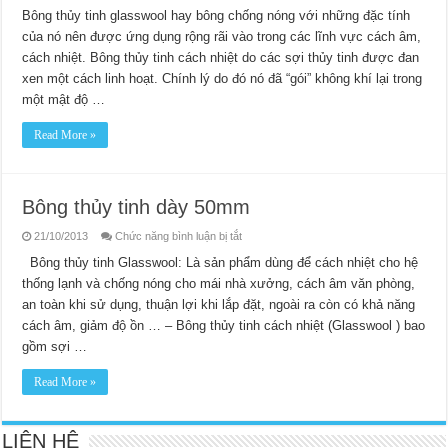
thủy
Bông thủy tinh glasswool hay bông chống nóng với những đặc tính
tinh
của nó nên được ứng dụng rộng rãi vào trong các lĩnh vực cách âm,
chống
nóng
cách nhiệt. Bông thủy tinh cách nhiệt do các sợi thủy tinh được đan
xen một cách linh hoạt. Chính lý do đó nó đã “gói” không khí lại trong
một mật độ …
Read More »
Bông thủy tinh dày 50mm
ở
21/10/2013
Chức năng bình luận bị tắt
Bông
thủy
Bông thủy tinh Glasswool: Là sản phẩm dùng để cách nhiệt cho hệ
tinh
thống lạnh và chống nóng cho mái nhà xưởng, cách âm văn phòng,
dày
50mm
an toàn khi sử dụng, thuận lợi khi lắp đặt, ngoài ra còn có khả năng
cách âm, giảm độ ồn … – Bông thủy tinh cách nhiệt (Glasswool ) bao
gồm sợi …
Read More »
LIÊN HỆ