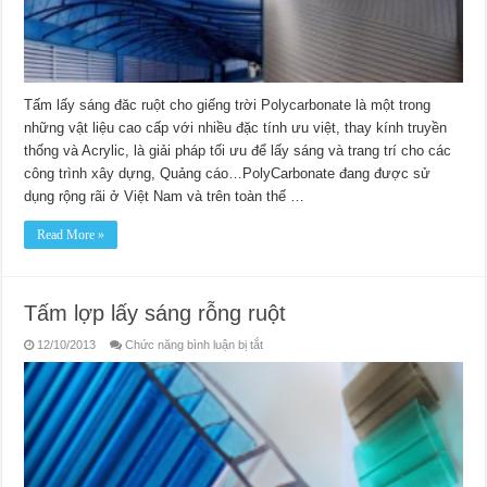
Tấm lấy sáng đăc ruột cho giếng trời Polycarbonate là một trong
những vật liệu cao cấp với nhiều đặc tính ưu việt, thay kính truyền
thống và Acrylic, là giải pháp tối ưu để lấy sáng và trang trí cho các
công trình xây dựng, Quảng cáo…PolyCarbonate đang được sử
dụng rộng rãi ở Việt Nam và trên toàn thế …
Read More »
Tấm lợp lấy sáng rỗng ruột
ở
12/10/2013
Chức năng bình luận bị tắt
Tấm
lợp
lấy
sáng
rỗng
ruột