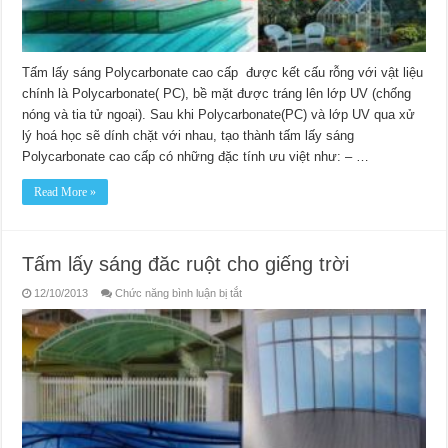
Tấm lấy sáng Polycarbonate cao cấp được kết cấu rỗng với vật liệu
chính là Polycarbonate( PC), bề mặt được tráng lên lớp UV (chống
nóng và tia tử ngoại). Sau khi Polycarbonate(PC) và lớp UV qua xử
lý hoá học sẽ dính chặt với nhau, tạo thành tấm lấy sáng
Polycarbonate cao cấp có những đặc tính ưu việt như: – …
Read More »
Tấm lấy sáng đăc ruột cho giếng trời
ở
12/10/2013
Chức năng bình luận bị tắt
Tấm
lấy
sáng
đăc
ruột
cho
giếng
trời