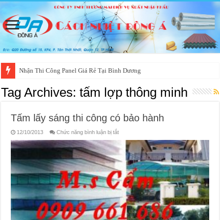
Nhận Thi Công Panel Giá Rẻ Tại Bình Dương
Tag Archives:
tấm lợp thông minh
Tấm lấy sáng thi công có bảo hành
ở
12/10/2013
Chức năng bình luận bị tắt
Tấm
lấy
sáng
thi
công
có
bảo
hành