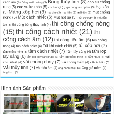
Bông thủy tinh
(8)
cao su chống
cách âm
(4)
Bông sợi khoáng
(3)
rung
(5)
cao su lưu hóa
(5)
Hạt xốp
cách nhiệt
(3)
gia công túi xốp hơi
(3)
Màng xốp hơi
(8)
(5)
mút chống
mái che
(3)
mái hiên
(3)
mái đón
(3)
Mút cách nhiệt
(6)
nóng
(5)
Mút hột gà
(5)
mút pe-opp
(3)
mút tiêu
thi công chống nóng
thi công bông thủy tinh
(4)
âm
(3)
thi công cách nhiệt
(21)
(15)
thi
công cách âm
(12)
thi công tiêu âm
(6)
tôn chống
túi xốp hơi
(7)
Túi khí cách nhiệt
(5)
nóng
(4)
tôn cách nhiệt
(4)
tấm cách nhiệt
(7)
tấm lợp
Tấm lấy sáng
(4)
tấm chống nóng
(3)
lấy sáng
(6)
vải
tấm lợp polycarbonate
(3)
tấm lợp thông minh
(3)
tấm nhựa
(3)
vải chống cháy
(7)
chịu nhiệt
(4)
vải chống thấm
(4)
vải cách âm
(3)
Vải thủy tinh
(7)
vải tiêu âm
(4)
Ống gió mềm
(4)
ông cách nhiệt
(3)
ống lò xo
(3)
Hình ảnh Sản phẩm