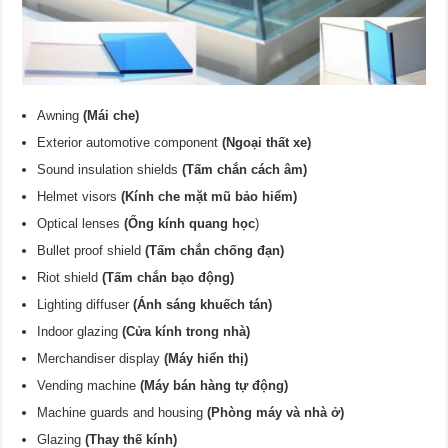
Awning
(Mái che)
Exterior automotive component
(Ngoại thất xe)
Sound insulation shields
(Tấm chắn cách âm)
Helmet visors
(Kính che mặt mũ bảo hiểm)
Optical lenses
(Ống kính quang học
)
Bullet proof shield
(Tấm chắn chống đạn)
Riot shield
(Tấm chắn bạo động)
Lighting diffuser
(
Ánh sáng
khuếch tán
)
Indoor glazing
(Cửa kính trong nhà)
Merchandiser display
(Máy hiển thị)
Vending machine
(Máy bán hàng tự động)
Machine guards and housing
(Phòng máy và nhà ở)
Glazing
(Thay thế kính)