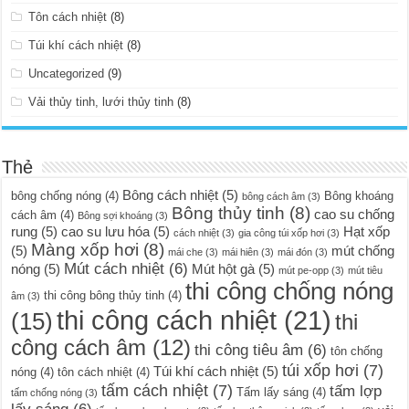
Tôn cách nhiệt
(8)
Túi khí cách nhiệt
(8)
Uncategorized
(9)
Vải thủy tinh, lưới thủy tinh
(8)
Thẻ
Bông cách nhiệt
(5)
bông chống nóng
(4)
Bông khoáng
bông cách âm
(3)
Bông thủy tinh
(8)
cao su chống
cách âm
(4)
Bông sợi khoáng
(3)
rung
(5)
cao su lưu hóa
(5)
Hạt xốp
cách nhiệt
(3)
gia công túi xốp hơi
(3)
Màng xốp hơi
(8)
(5)
mút chống
mái che
(3)
mái hiên
(3)
mái đón
(3)
Mút cách nhiệt
(6)
nóng
(5)
Mút hột gà
(5)
mút pe-opp
(3)
mút tiêu
thi công chống nóng
thi công bông thủy tinh
(4)
âm
(3)
thi công cách nhiệt
(21)
(15)
thi
công cách âm
(12)
thi công tiêu âm
(6)
tôn chống
túi xốp hơi
(7)
Túi khí cách nhiệt
(5)
nóng
(4)
tôn cách nhiệt
(4)
tấm cách nhiệt
(7)
tấm lợp
Tấm lấy sáng
(4)
tấm chống nóng
(3)