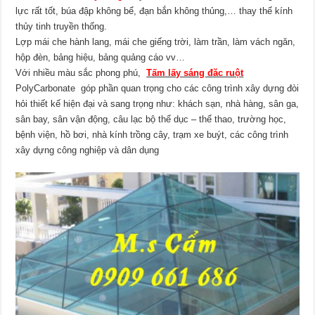
lực rất tốt, búa đập không bể, đạn bắn không thủng,… thay thế kính
thủy tinh truyền thống.
Lợp mái che hành lang, mái che giếng trời, làm trần, làm vách ngăn,
hộp đèn, bảng hiệu, bảng quảng cáo vv…
Với nhiều màu sắc phong phú,
Tấm lấy sáng đăc ruột
PolyCarbonate góp phần quan trọng cho các công trình xây dựng đòi
hỏi thiết kế hiện đại và sang trọng như: khách sạn, nhà hàng, sân ga,
sân bay, sân vận động, câu lạc bộ thể dục – thể thao, trường học,
bệnh viện, hồ bơi, nhà kính trồng cây, trạm xe buýt, các công trình
xây dựng công nghiệp và dân dụng