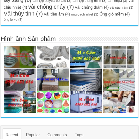
lấy sáng
(6)
vải
tấm lợp polycarbonate
(3)
tấm lợp thông minh
(3)
tấm nhựa
(3)
vải chống cháy
(7)
chịu nhiệt
(4)
vải chống thấm
(4)
vải cách âm
(3)
Vải thủy tinh
(7)
vải tiêu âm
(4)
Ống gió mềm
(4)
ông cách nhiệt
(3)
ống lò xo
(3)
Hình ảnh Sản phẩm
Recent
Popular
Comments
Tags