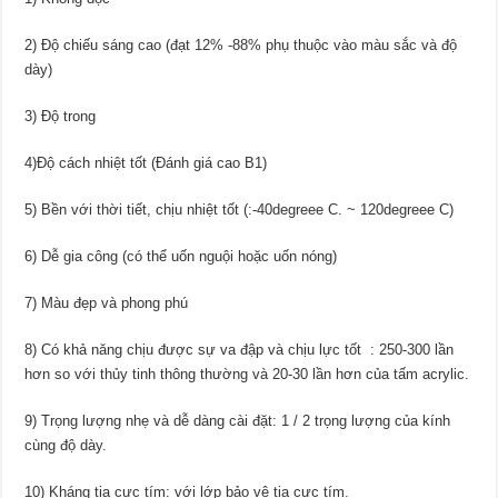
2) Độ chiếu sáng cao (đạt 12% -88% phụ thuộc vào màu sắc và độ
dày)
3) Độ trong
4)Độ cách nhiệt tốt (Đánh giá cao B1)
5) Bền với thời tiết, chịu nhiệt tốt (:-40degreee C. ~ 120degreee C)
6) Dễ gia công (có thể uốn nguội hoặc uốn nóng)
7) Màu đẹp và phong phú
8) Có khả năng chịu được sự va đập và chịu lực tốt : 250-300 lần
hơn so với thủy tinh thông thường và 20-30 lần hơn của tấm acrylic.
9) Trọng lượng nhẹ và dễ dàng cài đặt: 1 / 2 trọng lượng của kính
cùng độ dày.
10) Kháng tia cực tím: với lớp bảo vệ tia cực tím.