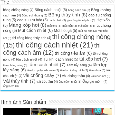
Thẻ
Bông cách nhiệt
(5)
bông chống nóng
(4)
Bông khoáng
bông cách âm
(3)
Bông thủy tinh
(8)
cao su chống
cách âm
(4)
Bông sợi khoáng
(3)
rung
(5)
cao su lưu hóa
(5)
Hạt xốp
cách nhiệt
(3)
gia công túi xốp hơi
(3)
Màng xốp hơi
(8)
(5)
mút chống
mái che
(3)
mái hiên
(3)
mái đón
(3)
Mút cách nhiệt
(6)
nóng
(5)
Mút hột gà
(5)
mút pe-opp
(3)
mút tiêu
thi công chống nóng
thi công bông thủy tinh
(4)
âm
(3)
thi công cách nhiệt
(21)
(15)
thi
công cách âm
(12)
thi công tiêu âm
(6)
tôn chống
túi xốp hơi
(7)
Túi khí cách nhiệt
(5)
nóng
(4)
tôn cách nhiệt
(4)
tấm cách nhiệt
(7)
tấm lợp
Tấm lấy sáng
(4)
tấm chống nóng
(3)
lấy sáng
(6)
vải
tấm lợp polycarbonate
(3)
tấm lợp thông minh
(3)
tấm nhựa
(3)
vải chống cháy
(7)
chịu nhiệt
(4)
vải chống thấm
(4)
vải cách âm
(3)
Vải thủy tinh
(7)
vải tiêu âm
(4)
Ống gió mềm
(4)
ông cách nhiệt
(3)
ống lò xo
(3)
Hình ảnh Sản phẩm