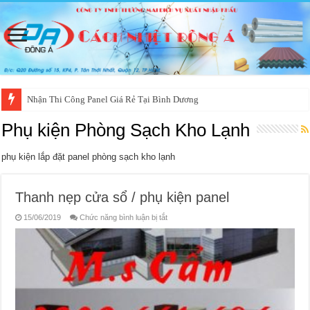
Nhận Thi Công Panel Giá Rẻ Tại Bình Dương
Phụ kiện Phòng Sạch Kho Lạnh
phụ kiện lắp đặt panel phòng sạch kho lạnh
Thanh nẹp cửa sổ / phụ kiện panel
ở
15/06/2019
Chức năng bình luận bị tắt
Thanh
nẹp
cửa
sổ
/
phụ
kiện
panel