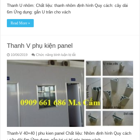
Thanh U nhôm: Chất liệu: thanh nhôm định hình Quy cách: cây dài
6m Ứng dụng: gắn U trân cho vách
Read More »
Thanh V phụ kiện panel
ở
10/06/2019
Chức năng bình luận bị tắt
Thanh
V
phụ
kiện
panel
Thanh-V 40×40 | phu kien panel Chất liệu: Nhôm định hình Quy cách
: cây dài 6m Ứng dụng: gắn tại vị trí góc trong vách