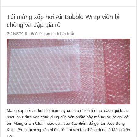
Túi màng xốp hơi Air Bubble Wrap viên bi
chống va đập giá rẻ
ở
24/08/2015
Chức năng bình luận bị tắt
Túi
màng
xốp
hơi
Air
Bubble
Wrap
viên
bi
chống
va
đập
giá
rẻ
Màng xốp hơi air bubble hiện nay còn có nhiều tên gọi cách gọi khác
nhau như dựa vào công dụng của sản phẩm này mà người ta gọi với
tên Màng Giảm Chấn hoặc dựa vào đặc điểm để gọi tên Xốp Bóng
Khí, trên thị trường sản phẩm tồn tại với tên thông dụng là Màng Xốp
Hơi. …