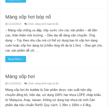
Màng xốp hơi bóp nổ
ở
11/10/2013
Chức năng bình luận bị tắt
Màng
xốp
– Màng xốp chống va đập, trầy xước cho các sản phẩm – độ bền
hơi
cao, thân thiện môi trường. – Dẻo dai dễ dàng vận chuyển. Ứng
bóp
nổ
dụng: – Tùy theo nhu cầu mà có thể sử dụng bao bì xốp hơi dạng
cuộn hoặc xốp hơi dạng túi (chiều rộng tối đa là 1,5m). – Bao gói cho
các sản phẩm dễ vỡ, …
Read More »
Màng xốp hơi
ở
11/10/2013
Chức năng bình luận bị tắt
Màng
xốp
Màng xốp hơi Air bubble là Sản phẩm được sản xuất trên dây
hơi
chuyền đồng bộ, hiện đại, sử dụng 100% hạt nhựa LDPE nhập khẩu
từ Malaysia, Arap, taiwan, không sử dụng hạt nhựa tái sinh.Sản
phẩm đạt tiêu chuẩn RoHS Quy cách: 1.39m x 100m x 6.8kg