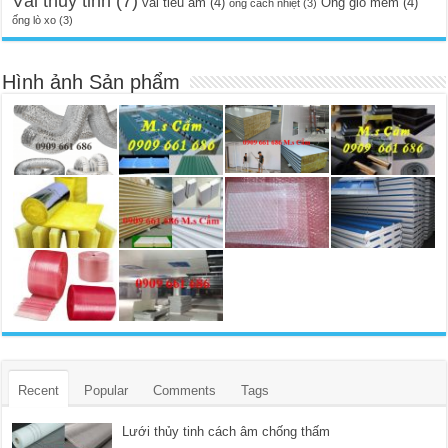
Vải thủy tinh
(7)
vải tiêu âm
(4)
Ống gió mềm
(4)
ông cách nhiệt
(3)
ống lò xo
(3)
Hình ảnh Sản phẩm
Recent
Popular
Comments
Tags
Lưới thủy tinh cách âm chống thấm