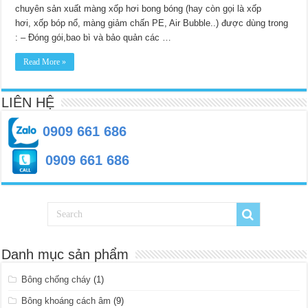
bóng
chuyên sản xuất màng xốp hơi bong bóng (hay còn gọi là xốp
chống
va
hơi, xốp bóp nổ, màng giảm chấn PE, Air Bubble..) được dùng trong
đập
: – Đóng gói,bao bì và bảo quản các …
Read More »
LIÊN HỆ
0909 661 686
0909 661 686
Danh mục sản phẩm
Bông chống cháy
(1)
Bông khoáng cách âm
(9)