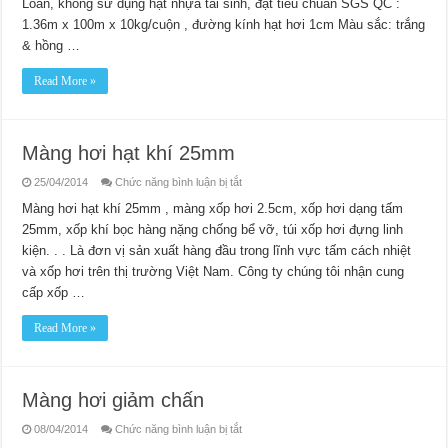
Loan, không sử dụng hạt nhựa tái sinh, đạt tiêu chuẩn SGS QC :
1.36m x 100m x 10kg/cuộn , đường kính hạt hơi 1cm Màu sắc: trắng
& hồng …
Read More »
Màng hơi hạt khí 25mm
ở
25/04/2014
Chức năng bình luận bị tắt
Màng
hơi
Màng hơi hạt khí 25mm , màng xốp hơi 2.5cm, xốp hơi dạng tấm
hạt
25mm, xốp khí bọc hàng nặng chống bể vỡ, túi xốp hơi đựng linh
khí
25mm
kiện. . . Là đơn vị sản xuất hàng đầu trong lĩnh vực tấm cách nhiệt
và xốp hơi trên thị trường Việt Nam. Công ty chúng tôi nhận cung
cấp xốp …
Read More »
Màng hơi giảm chấn
ở
08/04/2014
Chức năng bình luận bị tắt
Màng