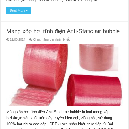
điện chuyên dùng cho các công ty điện tử sử dụng để …
Read More »
Màng xốp hơi tĩnh điện Anti-Static air bubble
ở
11/08/2014
Chức năng bình luận bị tắt
Màng
xốp
hơi
tĩnh
điện
Anti-
Static
air
bubble
Màng xốp hơi tĩnh điện Anti-Static air bubble là loại màng xốp
hơi được sản xuất trên dây truyền hiện đại , đồng bộ , sử dụng
100% hạt nhựa cao cấp LDPE được nhập khẩu trực tiếp từ Đài