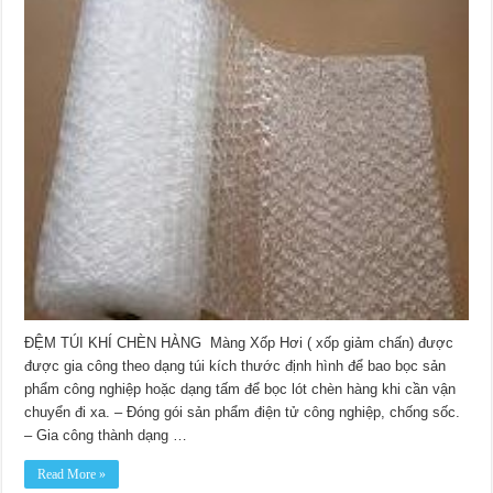
chèn
hàng
chống
va
đập
mẫu
mới
nhất
ĐỆM TÚI KHÍ CHÈN HÀNG Màng Xốp Hơi ( xốp giảm chấn) được
được gia công theo dạng túi kích thước định hình để bao bọc sản
phẩm công nghiệp hoặc dạng tấm để bọc lót chèn hàng khi cần vận
chuyển đi xa. – Đóng gói sản phẩm điện tử công nghiệp, chống sốc.
– Gia công thành dạng …
Read More »