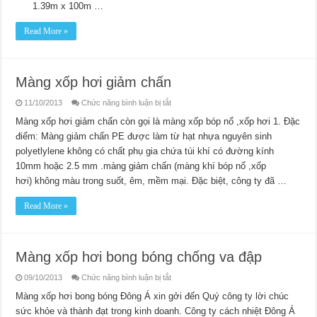
1.39m x 100m …
Read More »
Màng xốp hơi giảm chấn
ở
11/10/2013
Chức năng bình luận bị tắt
Màng
xốp
Màng xốp hơi giảm chấn còn gọi là màng xốp bóp nổ ,xốp hơi 1. Đặc
hơi
điểm: Màng giảm chấn PE được làm từ hạt nhựa nguyên sinh
giảm
chấn
polyetlylene không có chất phụ gia chứa túi khí có đường kính
10mm hoặc 2.5 mm .màng giảm chấn (màng khí bóp nổ ,xốp
hơi) không màu trong suốt, êm, mềm mại. Đặc biệt, công ty đã …
Read More »
Màng xốp hơi bong bóng chống va đập
ở
09/10/2013
Chức năng bình luận bị tắt
Màng
xốp
Màng xốp hơi bong bóng Đông Á xin gởi đến Quý công ty lời chúc
hơi
sức khỏe và thành đạt trong kinh doanh. Công ty cách nhiệt Đông Á
bong