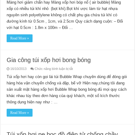
hơi
Màng hơi giảm chấn hay Màng xốp hơi bóp nổ ( air bubble) Màng
giảm
xốp có nhiều túi khí nhỏ (bọt khí).Bọt khí ược làm từ hạt nhựa
chấn
nguyên sinh polyetlylene không có chất phụ gia chứa túi khí có
đường kính từ 0.5cm , 1cm, và 2.5cm Quy cách dạng cuộn: – Đối
với hạt 0.5cm : 1.8m x 100m – Đối …
Read More »
Gia công túi xốp hơi bong bóng
ở
16/10/2013
Chức năng bình luận bị tắt
Gia
công
Túi xốp hơi hay còn gọi lài túi Bubble Wrap chuyên dùng để đóng gói
túi
hàng hóa vận chuyển chống và đập, bể vỡ Hiện nay,chúng tôi đang
xốp
hơi
sản xuất mặt hàng xốp hơi Bubble Wrap bong bóng đủ mọi quy cách
bong
bóng
khác nhau tùy theo đơn hàng của quý khách, một số kích thước
thông dụng hiện nay như : …
Read More »
Túi xốp hơi pe bọc đồ điện tử chống chầy