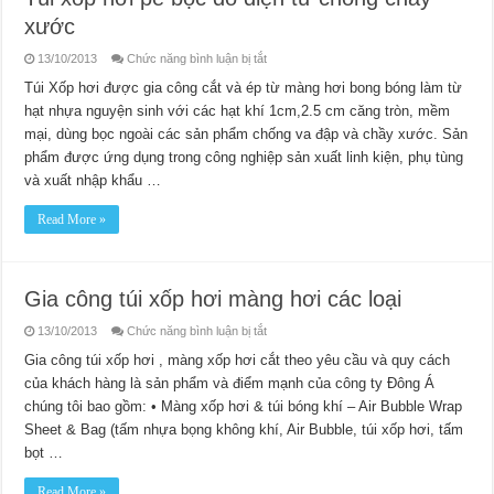
xước
ở
13/10/2013
Chức năng bình luận bị tắt
Túi
xốp
Túi Xốp hơi được gia công cắt và ép từ màng hơi bong bóng làm từ
hơi
hạt nhựa nguyện sinh với các hạt khí 1cm,2.5 cm căng tròn, mềm
pe
bọc
mại, dùng bọc ngoài các sản phẩm chống va đập và chầy xước. Sản
đồ
điện
phẩm được ứng dụng trong công nghiệp sản xuất linh kiện, phụ tùng
tử
chống
và xuất nhập khẩu …
chầy
xước
Read More »
Gia công túi xốp hơi màng hơi các loại
ở
13/10/2013
Chức năng bình luận bị tắt
Gia
công
Gia công túi xốp hơi , màng xốp hơi cắt theo yêu cầu và quy cách
túi
của khách hàng là sản phẩm và điểm mạnh của công ty Đông Á
xốp
hơi
chúng tôi bao gồm: • Màng xốp hơi & túi bóng khí – Air Bubble Wrap
màng
hơi
Sheet & Bag (tấm nhựa bọng không khí, Air Bubble, túi xốp hơi, tấm
các
loại
bọt …
Read More »