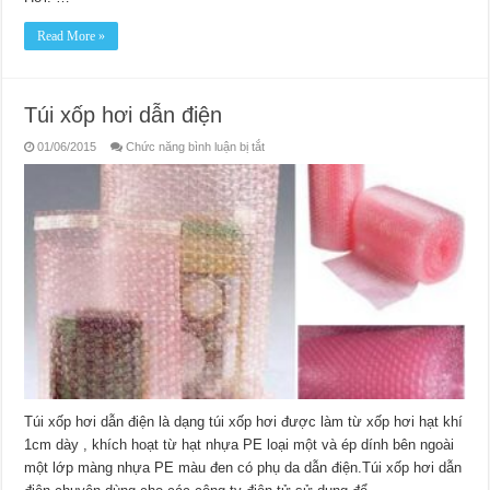
Read More »
Túi xốp hơi dẫn điện
ở
01/06/2015
Chức năng bình luận bị tắt
Túi
xốp
hơi
dẫn
điện
Túi xốp hơi dẫn điện là dạng túi xốp hơi được làm từ xốp hơi hạt khí
1cm dày , khích hoạt từ hạt nhựa PE loại một và ép dính bên ngoài
một lớp màng nhựa PE màu đen có phụ da dẫn điện.Túi xốp hơi dẫn