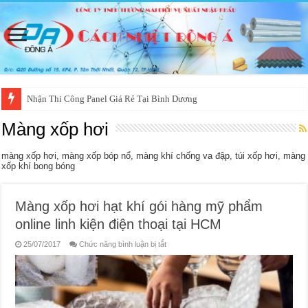
Nhận Thi Công Panel Giá Rẻ Tại Bình Dương
Màng xốp hơi
màng xốp hơi, màng xốp bóp nổ, màng khí chống va đập, túi xốp hơi, màng
xốp khí bong bóng
Màng xốp hơi hạt khí gói hàng mỹ phẩm
online linh kiện điện thoại tại HCM
ở
25/07/2017
Chức năng bình luận bị tắt
Màng
xốp
hơi
hạt
khí
gói
hàng