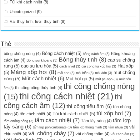
Túi khí cách nhiệt
(8)
Uncategorized
(9)
Vải thủy tinh, lưới thủy tinh
(8)
Thẻ
Bông cách nhiệt
(5)
bông chống nóng
(4)
Bông khoáng
bông cách âm
(3)
Bông thủy tinh
(8)
cao su chống
cách âm
(4)
Bông sợi khoáng
(3)
rung
(5)
cao su lưu hóa
(5)
Hạt xốp
cách nhiệt
(3)
gia công túi xốp hơi
(3)
Màng xốp hơi
(8)
(5)
mút chống
mái che
(3)
mái hiên
(3)
mái đón
(3)
Mút cách nhiệt
(6)
nóng
(5)
Mút hột gà
(5)
mút pe-opp
(3)
mút tiêu
thi công chống nóng
thi công bông thủy tinh
(4)
âm
(3)
thi công cách nhiệt
(21)
(15)
thi
công cách âm
(12)
thi công tiêu âm
(6)
tôn chống
túi xốp hơi
(7)
Túi khí cách nhiệt
(5)
nóng
(4)
tôn cách nhiệt
(4)
tấm cách nhiệt
(7)
tấm lợp
Tấm lấy sáng
(4)
tấm chống nóng
(3)
lấy sáng
(6)
vải
tấm lợp polycarbonate
(3)
tấm lợp thông minh
(3)
tấm nhựa
(3)
vải chống cháy
(7)
chịu nhiệt
(4)
vải chống thấm
(4)
vải cách âm
(3)