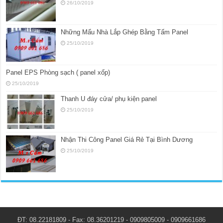
26/10/2019
Những Mẩu Nhà Lắp Ghép Bằng Tấm Panel
25/10/2019
Panel EPS Phòng sạch ( panel xốp)
25/10/2019
Thanh U đáy cửa/ phụ kiện panel
25/10/2019
Nhận Thi Công Panel Giá Rẻ Tại Bình Dương
25/10/2019
ĐT: 08.22181809 - Fax: 08.36201219 - 0909805009 - 0909661686