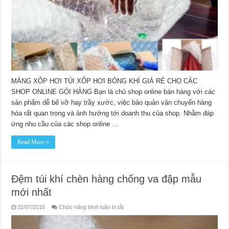
mỹ
phẩm
online
linh
kiện
điện
thoại
tại
HCM
MÀNG XỐP HƠI TÚI XỐP HƠI BÓNG KHÍ GIÁ RẺ CHO CÁC
SHOP ONLINE GÓI HÀNG Bạn là chủ shop online bán hàng với các
sản phẩm dễ bể vỡ hay trầy xước, việc bảo quản vận chuyển hàng
hóa rất quan trọng và ảnh hưởng tới doanh thu của shop. Nhằm đáp
ứng nhu cầu của các shop online …
Read More »
Đệm túi khí chèn hàng chống va đập mẫu
mới nhất
ở
22/07/2016
Chức năng bình luận bị tắt
Đệm
túi
khí