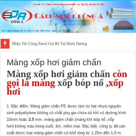
Nhận Thi Công Panel Giá Rẻ Tại Bình Dương
Màng xốp hơi giảm chấn
Màng xốp hơi giảm chấn
còn
gọi là màng
xốp bóp nổ
,xốp
hơi
1. Đặc điểm: Màng giảm chấn PE được làm từ hạt nhựa nguyên
sinh polyetlylene không có chất phụ gia chứa túi khí có đường kính
10mm hoặc
2.5
mm .màng giảm chấn (màng khí bóp nổ ,xốp
hơi) không màu trong suốt, êm, mềm mại. Đặc biệt, công ty đã sản
xuất được loại màng giảm chấn có khổ rộng từ 1,25m đến 1,8 m.