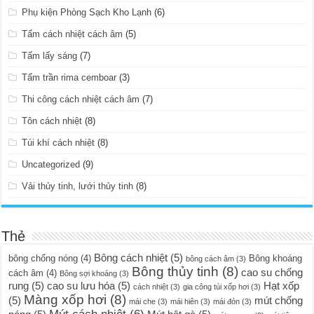
Phụ kiện Phòng Sạch Kho Lạnh
(6)
Tấm cách nhiệt cách âm
(5)
Tấm lấy sáng
(7)
Tấm trần rima cemboar
(3)
Thi công cách nhiệt cách âm
(7)
Tôn cách nhiệt
(8)
Túi khí cách nhiệt
(8)
Uncategorized
(9)
Vải thủy tinh, lưới thủy tinh
(8)
Thẻ
Bông cách nhiệt
(5)
bông chống nóng
(4)
Bông khoáng
bông cách âm
(3)
Bông thủy tinh
(8)
cao su chống
cách âm
(4)
Bông sợi khoáng
(3)
rung
(5)
cao su lưu hóa
(5)
Hạt xốp
cách nhiệt
(3)
gia công túi xốp hơi
(3)
Màng xốp hơi
(8)
(5)
mút chống
mái che
(3)
mái hiên
(3)
mái đón
(3)