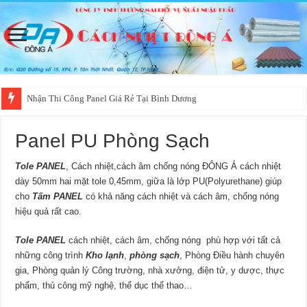
Nhận Thi Công Panel Giá Rẻ Tại Bình Dương
Panel PU Phòng Sạch
Tole PANEL
, Cách nhiệt,cách âm chống nóng ĐÔNG Á cách nhiệt
dày 50mm hai mặt tole 0,45mm, giữa là lớp PU(Polyurethane) giúp
cho
Tấm PANEL
có khả năng cách nhiệt và cách âm, chống nóng
hiệu quả rất cao.
Tole PANEL
cách nhiệt, cách âm, chống nóng phù hợp với tất cả
những công trình
Kho lạnh
,
phòng sạch
, Phòng Điều hành chuyên
gia, Phòng quản lý Công trường, nhà xưởng, điện tử, y dược, thực
phẩm, thủ công mỹ nghệ, thể dục thể thao…