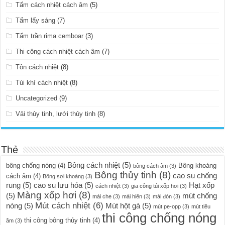
Tấm cách nhiệt cách âm
(5)
Tấm lấy sáng
(7)
Tấm trần rima cemboar
(3)
Thi công cách nhiệt cách âm
(7)
Tôn cách nhiệt
(8)
Túi khí cách nhiệt
(8)
Uncategorized
(9)
Vải thủy tinh, lưới thủy tinh
(8)
Thẻ
Bông cách nhiệt
(5)
bông chống nóng
(4)
Bông khoáng
bông cách âm
(3)
Bông thủy tinh
(8)
cao su chống
cách âm
(4)
Bông sợi khoáng
(3)
rung
(5)
cao su lưu hóa
(5)
Hạt xốp
cách nhiệt
(3)
gia công túi xốp hơi
(3)
Màng xốp hơi
(8)
(5)
mút chống
mái che
(3)
mái hiên
(3)
mái đón
(3)
Mút cách nhiệt
(6)
nóng
(5)
Mút hột gà
(5)
mút pe-opp
(3)
mút tiêu
thi công chống nóng
thi công bông thủy tinh
(4)
âm
(3)