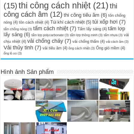
thi công cách nhiệt
(21)
(15)
thi
công cách âm
(12)
thi công tiêu âm
(6)
tôn chống
túi xốp hơi
(7)
Túi khí cách nhiệt
(5)
nóng
(4)
tôn cách nhiệt
(4)
tấm cách nhiệt
(7)
tấm lợp
Tấm lấy sáng
(4)
tấm chống nóng
(3)
lấy sáng
(6)
vải
tấm lợp polycarbonate
(3)
tấm lợp thông minh
(3)
tấm nhựa
(3)
vải chống cháy
(7)
chịu nhiệt
(4)
vải chống thấm
(4)
vải cách âm
(3)
Vải thủy tinh
(7)
vải tiêu âm
(4)
Ống gió mềm
(4)
ông cách nhiệt
(3)
ống lò xo
(3)
Hình ảnh Sản phẩm