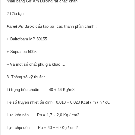
nhau bằng Gờ Âm Dương rất chắc chắn.
2.Cấu tạo :
Panel Pu
được cấu tạo bởi các thành phần chính :
+ Daltofoam MP 50155
+ Suprasec 5005.
– Và một số chất phụ gia khác …
3. Thông số kỹ thuật :
Tỉ trọng tiêu chuẩn : 40 ÷ 44 Kg/m3
Hệ số truyền nhiệt ổn định: 0,018 ÷ 0,020 Kcal / m / h / oC
Lực kéo nén : Pn = 1,7 ÷ 2,0 Kg / cm2
Lực chịu uốn : Pu = 40 ÷ 69 Kg / cm2