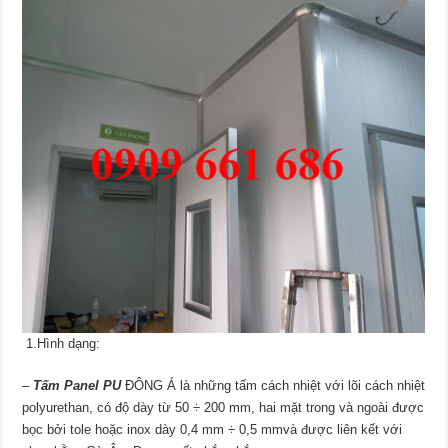
1.Hình dạng:
–
Tấm Panel PU
ĐÔNG Á là những tấm cách nhiệt với lõi cách nhiệt
polyurethan, có độ dày từ 50 ÷ 200 mm, hai mặt trong và ngoài được
bọc bởi tole hoặc inox dày 0,4 mm ÷ 0,5 mmvà được liên kết với