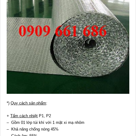
*)
Quy cách sản phẩm
:
+
Tấm cách nhiệt
P1, P2
– Gồm 01 lớp túi khí với 1 mặt xi mạ nhôm
– Khả năng chống nóng 45%
– Cách âm: 55%