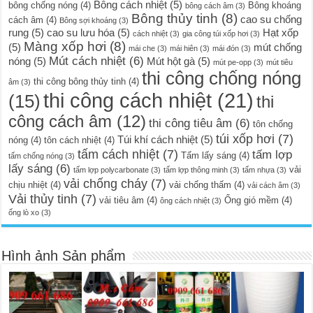
Bông cách nhiệt
(5)
bông chống nóng
(4)
Bông khoáng
bông cách âm
(3)
Bông thủy tinh
(8)
cao su chống
cách âm
(4)
Bông sợi khoáng
(3)
rung
(5)
cao su lưu hóa
(5)
Hạt xốp
cách nhiệt
(3)
gia công túi xốp hơi
(3)
Màng xốp hơi
(8)
(5)
mút chống
mái che
(3)
mái hiên
(3)
mái đón
(3)
Mút cách nhiệt
(6)
nóng
(5)
Mút hột gà
(5)
mút pe-opp
(3)
mút tiêu
thi công chống nóng
thi công bông thủy tinh
(4)
âm
(3)
thi công cách nhiệt
(21)
(15)
thi
công cách âm
(12)
thi công tiêu âm
(6)
tôn chống
túi xốp hơi
(7)
Túi khí cách nhiệt
(5)
nóng
(4)
tôn cách nhiệt
(4)
tấm cách nhiệt
(7)
tấm lợp
Tấm lấy sáng
(4)
tấm chống nóng
(3)
lấy sáng
(6)
vải
tấm lợp polycarbonate
(3)
tấm lợp thông minh
(3)
tấm nhựa
(3)
vải chống cháy
(7)
chịu nhiệt
(4)
vải chống thấm
(4)
vải cách âm
(3)
Vải thủy tinh
(7)
vải tiêu âm
(4)
Ống gió mềm
(4)
ông cách nhiệt
(3)
ống lò xo
(3)
Hình ảnh Sản phẩm