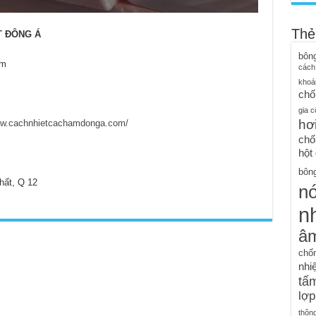
Thẻ
T
ĐÔNG Á
bôn
ẩm
cách
khoá
chố
gia c
hơ
ww.cachnhietcachamdonga.com/
chố
hột
bông
hất, Q 12
n
nh
â
chố
nhiệ
tấm
lợp
thôn