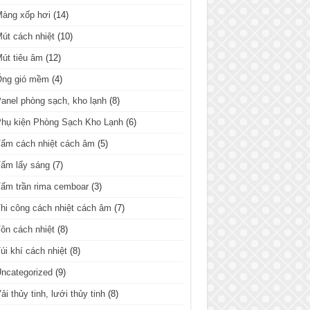
Màng xốp hơi
(14)
út cách nhiệt
(10)
út tiêu âm
(12)
Ống gió mềm
(4)
anel phòng sạch, kho lạnh
(8)
hụ kiện Phòng Sạch Kho Lạnh
(6)
ấm cách nhiệt cách âm
(5)
ấm lấy sáng
(7)
ấm trần rima cemboar
(3)
hi công cách nhiệt cách âm
(7)
ôn cách nhiệt
(8)
úi khí cách nhiệt
(8)
ncategorized
(9)
ải thủy tinh, lưới thủy tinh
(8)