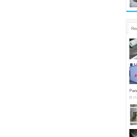
Re
Pane
25