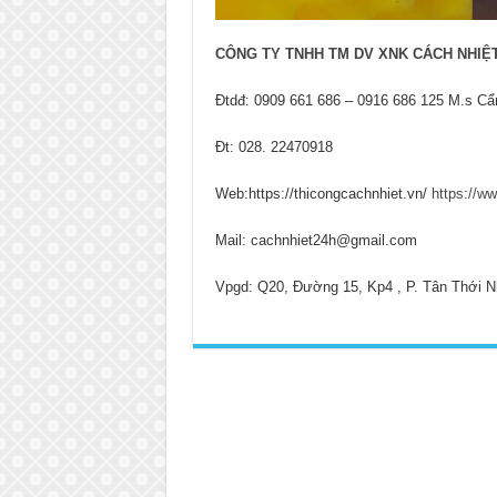
CÔNG TY TNHH TM DV XNK CÁCH NHIỆ
Đtdđ: 0909 661 686 – 0916 686 125 M.s C
Đt: 028. 22470918
Web:https://thicongcachnhiet.vn/
https://w
Mail:
cachnhiet24h@gmail.com
Vpgd: Q20, Đường 15, Kp4 , P. Tân Thới N