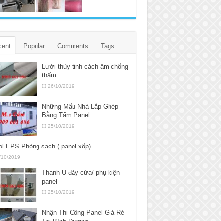
cent
Popular
Comments
Tags
Lưới thủy tinh cách âm chống
thấm
26/10/2019
Những Mẩu Nhà Lắp Ghép
Bằng Tấm Panel
25/10/2019
l EPS Phòng sạch ( panel xốp)
/10/2019
Thanh U đáy cửa/ phụ kiện
panel
25/10/2019
Nhận Thi Công Panel Giá Rẻ