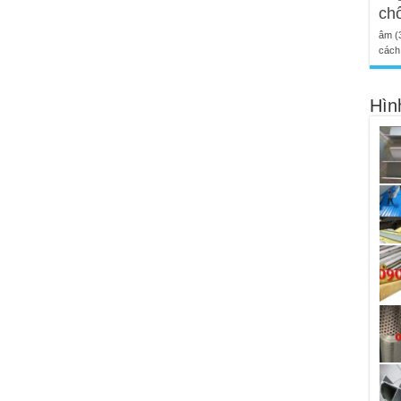
ch
âm
(
cách 
Hìn