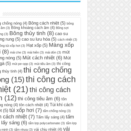
Bông cách nhiệt
(5)
g chống nóng
(4)
bông
Bông khoáng cách âm
(4)
 âm
(3)
Bông sợi
Bông thủy tinh
(8)
cao su
ng
(3)
ng rung
(5)
cao su lưu hóa
(5)
cách nhiệt
(3)
Màng xốp
Hạt xốp
(5)
ông túi xốp hơi
(3)
i
(8)
mút
mái che
(3)
mái hiên
(3)
mái đón
(3)
Mút cách nhiệt
(6)
ng nóng
(5)
Mút
 gà
(5)
thi công
mút pe-opp
(3)
mút tiêu âm
(3)
thi công chống
 thủy tinh
(4)
thi công cách
óng
(15)
iệt
(21)
thi công cách
m
(12)
thi công tiêu âm
(6)
tôn
Túi khí cách
ng nóng
(4)
tôn cách nhiệt
(4)
túi xốp hơi
(7)
t
(5)
tấm chống nóng
(3)
 cách nhiệt
(7)
tấm
Tấm lấy sáng
(4)
 lấy sáng
(6)
tấm lợp polycarbonate
(3)
tấm lợp
vải
vải chịu nhiệt
(4)
g minh
(3)
tấm nhựa
(3)