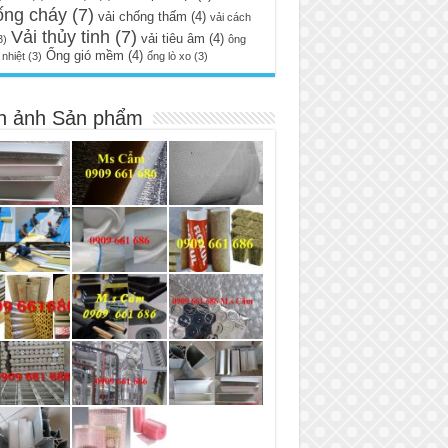
ống cháy
(7)
vải chống thấm
(4)
vải cách
Vải thủy tinh
(7)
vải tiêu âm
(4)
3)
ông
Ống gió mềm
(4)
nhiệt
(3)
ống lò xo
(3)
h ảnh Sản phẩm