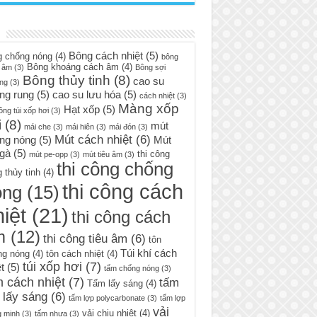
Bông cách nhiệt
(5)
g chống nóng
(4)
bông
Bông khoáng cách âm
(4)
 âm
(3)
Bông sợi
Bông thủy tinh
(8)
cao su
ng
(3)
ng rung
(5)
cao su lưu hóa
(5)
cách nhiệt
(3)
Màng xốp
Hạt xốp
(5)
ông túi xốp hơi
(3)
i
(8)
mút
mái che
(3)
mái hiên
(3)
mái đón
(3)
Mút cách nhiệt
(6)
ng nóng
(5)
Mút
 gà
(5)
thi công
mút pe-opp
(3)
mút tiêu âm
(3)
thi công chống
 thủy tinh
(4)
thi công cách
óng
(15)
iệt
(21)
thi công cách
m
(12)
thi công tiêu âm
(6)
tôn
Túi khí cách
ng nóng
(4)
tôn cách nhiệt
(4)
túi xốp hơi
(7)
t
(5)
tấm chống nóng
(3)
 cách nhiệt
(7)
tấm
Tấm lấy sáng
(4)
 lấy sáng
(6)
tấm lợp polycarbonate
(3)
tấm lợp
vải
vải chịu nhiệt
(4)
g minh
(3)
tấm nhựa
(3)