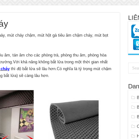
LIÊ
áy
háy, mút cháy chậm, mút hột gà tiêu âm chậm cháy, mút bọt
êu âm, tán âm cho các phòng trà, phòng thu âm, phòng hòa
 trường.Với khả năng không bắt lửa trong một thời gian nhất
 cháy
thì độ bắt lửa sẽ lâu hơn.Có nghĩa là tỷ trọng mút chậm
g bắt lửa) sẽ càng lâu hơn.
Dan
B
C
H