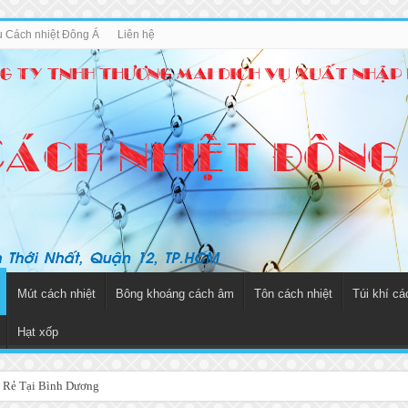
ệu Cách nhiệt Đông Á
Liên hệ
Mút cách nhiệt
Bông khoáng cách âm
Tôn cách nhiệt
Túi khí cá
Hạt xốp
 Rẻ Tại Bình Dương