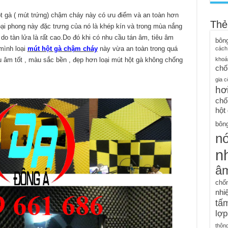
t gà ( mút trứng) chậm cháy này có ưu điểm và an toàn hơn
Thẻ
loại phong này đặc trưng của nó là khép kín và trong mùa nắng
o tàn lửa là rất cao.Do đó khi có nhu cầu tán âm, tiêu âm
bôn
mình loại
mút hột gà chậm cháy
này vừa an toàn trong quá
cách
u âm tốt , màu sắc bền , đẹp hơn loại mút hột gà không chống
khoá
chố
gia c
hơ
chố
hột
bông
n
nh
â
chố
nhiệ
tấm
lợp
thôn