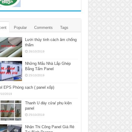
cent
Popular
Comments
Tags
Lưới thủy tinh cách âm chống
thấm
26/10/2019
Những Mẩu Nhà Lắp Ghép
Bằng Tấm Panel
25/10/2019
l EPS Phòng sạch ( panel xốp)
/10/2019
Thanh U đáy cửa/ phụ kiện
panel
25/10/2019
Nhận Thi Công Panel Giá Rẻ