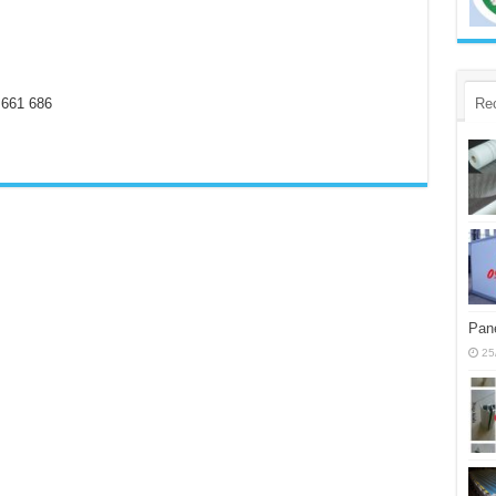
Re
9 661 686
Pane
25