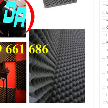
M
M
P
P
T
T
T
T
T
T
U
V