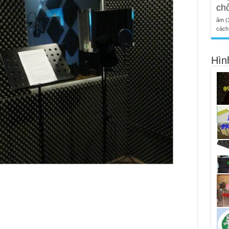
ch
âm
(
cách 
Hìn