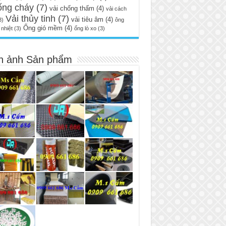
ống cháy
(7)
vải chống thấm
(4)
vải cách
Vải thủy tinh
(7)
vải tiêu âm
(4)
3)
ông
Ống gió mềm
(4)
nhiệt
(3)
ống lò xo
(3)
h ảnh Sản phẩm