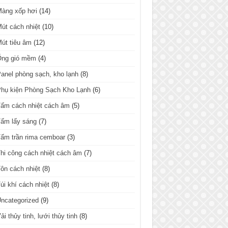
Màng xốp hơi
(14)
út cách nhiệt
(10)
út tiêu âm
(12)
Ống gió mềm
(4)
anel phòng sạch, kho lạnh
(8)
hụ kiện Phòng Sạch Kho Lạnh
(6)
ấm cách nhiệt cách âm
(5)
ấm lấy sáng
(7)
ấm trần rima cemboar
(3)
hi công cách nhiệt cách âm
(7)
ôn cách nhiệt
(8)
úi khí cách nhiệt
(8)
ncategorized
(9)
ải thủy tinh, lưới thủy tinh
(8)