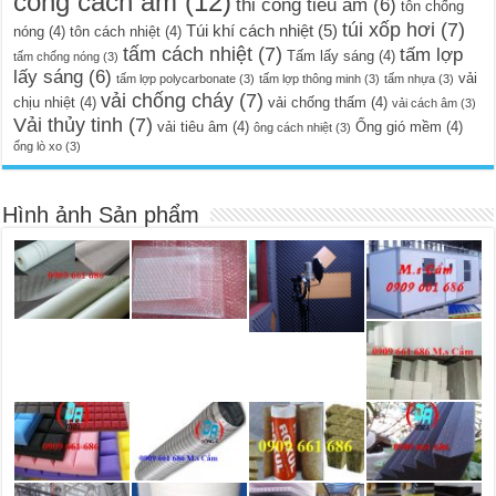
công cách âm
(12)
thi công tiêu âm
(6)
tôn chống
túi xốp hơi
(7)
Túi khí cách nhiệt
(5)
nóng
(4)
tôn cách nhiệt
(4)
tấm cách nhiệt
(7)
tấm lợp
Tấm lấy sáng
(4)
tấm chống nóng
(3)
lấy sáng
(6)
vải
tấm lợp polycarbonate
(3)
tấm lợp thông minh
(3)
tấm nhựa
(3)
vải chống cháy
(7)
chịu nhiệt
(4)
vải chống thấm
(4)
vải cách âm
(3)
Vải thủy tinh
(7)
vải tiêu âm
(4)
Ống gió mềm
(4)
ông cách nhiệt
(3)
ống lò xo
(3)
Hình ảnh Sản phẩm