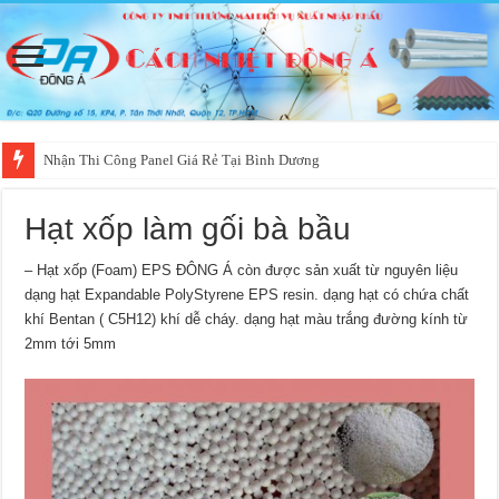
Nhận Thi Công Panel Giá Rẻ Tại Bình Dương
Hạt xốp làm gối bà bầu
– Hạt xốp (Foam) EPS ĐÔNG Á còn được sản xuất từ nguyên liệu
dạng hạt Expandable PolyStyrene EPS resin. dạng hạt có chứa chất
khí Bentan ( C5H12) khí dễ cháy. dạng hạt màu trắng đường kính từ
2mm tới 5mm