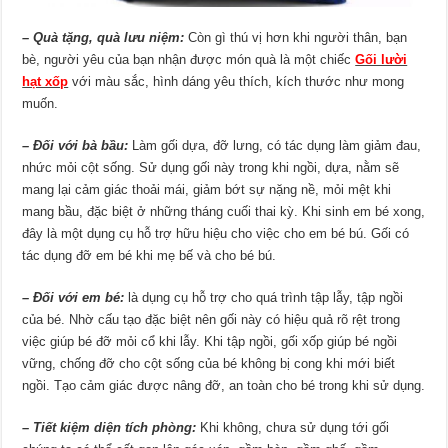
– Quà tặng, quà lưu niệm:
Còn gì thú vị hơn khi người thân, bạn
bè, người yêu của bạn nhận được món quà là một chiếc
Gối lười
hạt xốp
với màu sắc, hình dáng yêu thích, kích thước như mong
muốn.
– Đối với bà bầu:
Làm gối dựa, đỡ lưng, có tác dụng làm giảm đau,
nhức mỏi cột sống. Sử dụng gối này trong khi ngồi, dựa, nằm sẽ
mang lại cảm giác thoải mái, giảm bớt sự nặng nề, mỏi mệt khi
mang bầu, đặc biệt ở những tháng cuối thai kỳ. Khi sinh em bé xong,
đây là một dụng cụ hỗ trợ hữu hiệu cho việc cho em bé bú. Gối có
tác dụng đỡ em bé khi mẹ bế và cho bé bú.
– Đối với em bé:
là dụng cụ hỗ trợ cho quá trình tập lẫy, tập ngồi
của bé. Nhờ cấu tạo đặc biệt nên gối này có hiệu quả rõ rệt trong
việc giúp bé đỡ mỏi cổ khi lẫy. Khi tập ngồi, gối xốp giúp bé ngồi
vững, chống đỡ cho cột sống của bé không bị cong khi mới biết
ngồi. Tạo cảm giác được nâng đỡ, an toàn cho bé trong khi sử dụng.
– Tiết kiệm diện tích phòng:
Khi không, chưa sử dụng tới gối