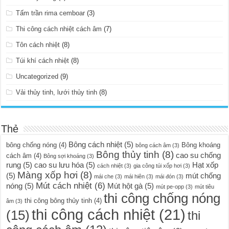
Tấm trần rima cemboar
(3)
Thi công cách nhiệt cách âm
(7)
Tôn cách nhiệt
(8)
Túi khí cách nhiệt
(8)
Uncategorized
(9)
Vải thủy tinh, lưới thủy tinh
(8)
Thẻ
Bông cách nhiệt
(5)
bông chống nóng
(4)
Bông khoáng
bông cách âm
(3)
Bông thủy tinh
(8)
cao su chống
cách âm
(4)
Bông sợi khoáng
(3)
rung
(5)
cao su lưu hóa
(5)
Hạt xốp
cách nhiệt
(3)
gia công túi xốp hơi
(3)
Màng xốp hơi
(8)
(5)
mút chống
mái che
(3)
mái hiên
(3)
mái đón
(3)
Mút cách nhiệt
(6)
nóng
(5)
Mút hột gà
(5)
mút pe-opp
(3)
mút tiêu
thi công chống nóng
thi công bông thủy tinh
(4)
âm
(3)
thi công cách nhiệt
(21)
(15)
thi