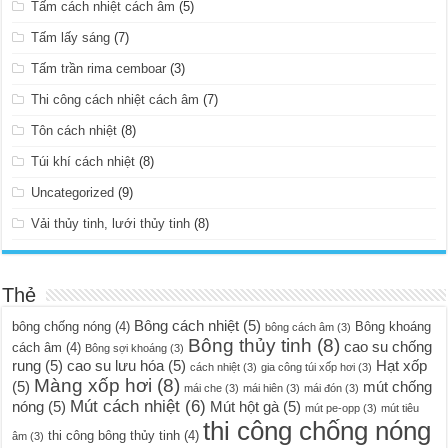
Tấm cách nhiệt cách âm
(5)
Tấm lấy sáng
(7)
Tấm trần rima cemboar
(3)
Thi công cách nhiệt cách âm
(7)
Tôn cách nhiệt
(8)
Túi khí cách nhiệt
(8)
Uncategorized
(9)
Vải thủy tinh, lưới thủy tinh
(8)
Thẻ
Bông cách nhiệt
(5)
bông chống nóng
(4)
Bông khoáng
bông cách âm
(3)
Bông thủy tinh
(8)
cao su chống
cách âm
(4)
Bông sợi khoáng
(3)
rung
(5)
cao su lưu hóa
(5)
Hạt xốp
cách nhiệt
(3)
gia công túi xốp hơi
(3)
Màng xốp hơi
(8)
(5)
mút chống
mái che
(3)
mái hiên
(3)
mái đón
(3)
Mút cách nhiệt
(6)
nóng
(5)
Mút hột gà
(5)
mút pe-opp
(3)
mút tiêu
thi công chống nóng
thi công bông thủy tinh
(4)
âm
(3)