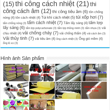
thi công cách nhiệt
(21)
(15)
thi
công cách âm
(12)
thi công tiêu âm
(6)
tôn chống
túi xốp hơi
(7)
Túi khí cách nhiệt
(5)
nóng
(4)
tôn cách nhiệt
(4)
tấm cách nhiệt
(7)
tấm lợp
Tấm lấy sáng
(4)
tấm chống nóng
(3)
lấy sáng
(6)
vải
tấm lợp polycarbonate
(3)
tấm lợp thông minh
(3)
tấm nhựa
(3)
vải chống cháy
(7)
chịu nhiệt
(4)
vải chống thấm
(4)
vải cách âm
(3)
Vải thủy tinh
(7)
vải tiêu âm
(4)
Ống gió mềm
(4)
ông cách nhiệt
(3)
ống lò xo
(3)
Hình ảnh Sản phẩm