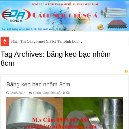
Nhận Thi Công Panel Giá Rẻ Tại Bình Dương
Tag Archives:
băng keo bạc nhôm
8cm
Băng keo bạc nhôm 8cm
ở
25/08/2014
Chức năng bình luận bị tắt
Băng
keo
bạc
nhôm
8cm