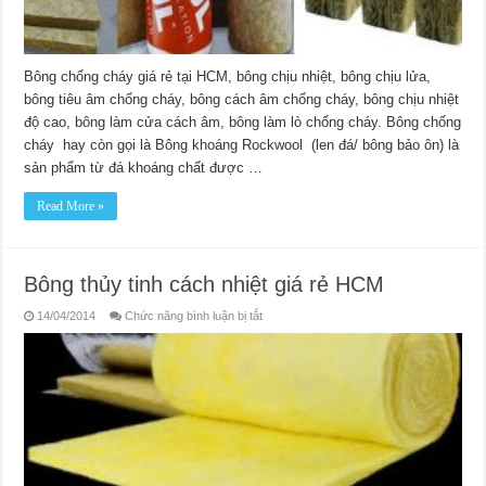
Bông chống cháy giá rẻ tại HCM, bông chịu nhiệt, bông chịu lửa,
bông tiêu âm chống cháy, bông cách âm chống cháy, bông chịu nhiệt
độ cao, bông làm cửa cách âm, bông làm lò chống cháy. Bông chống
cháy hay còn gọi là Bông khoáng Rockwool (len đá/ bông bảo ôn) là
sản phẩm từ đá khoáng chất được …
Read More »
Bông thủy tinh cách nhiệt giá rẻ HCM
ở
14/04/2014
Chức năng bình luận bị tắt
Bông
thủy
tinh
cách
nhiệt
giá
rẻ
HCM