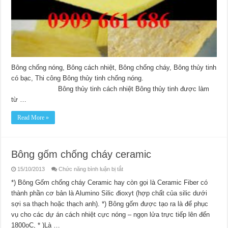
Bông chống nóng, Bông cách nhiệt, Bông chống cháy, Bông thủy tinh
có bạc, Thi công Bông thủy tinh chống nóng.
Bông thủy tinh cách nhiệt Bông thủy tinh được làm
từ …
Read More »
Bông gốm chống cháy ceramic
ở
15/10/2013
Chức năng bình luận bị tắt
Bông
gốm
*) Bông Gốm chống cháy Ceramic hay còn gọi là Ceramic Fiber có
chống
thành phần cơ bản là Alumino Silic đioxyt (hợp chất của silic dưới
cháy
ceramic
sợi sa thạch hoặc thạch anh). *) Bông gốm được tạo ra là để phục
vụ cho các dự án cách nhiệt cực nóng – ngọn lửa trực tiếp lên đến
1800oC, * )Là …