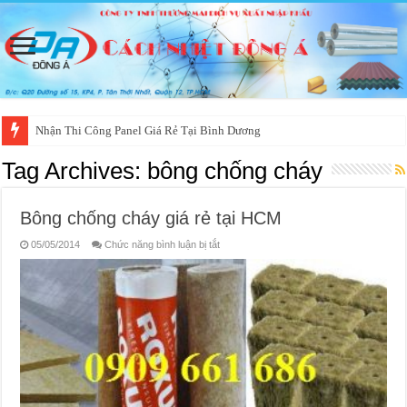
Nhận Thi Công Panel Giá Rẻ Tại Bình Dương
Tag Archives:
bông chống cháy
Bông chống cháy giá rẻ tại HCM
ở
05/05/2014
Chức năng bình luận bị tắt
Bông
chống
cháy
giá
rẻ
tại
HCM