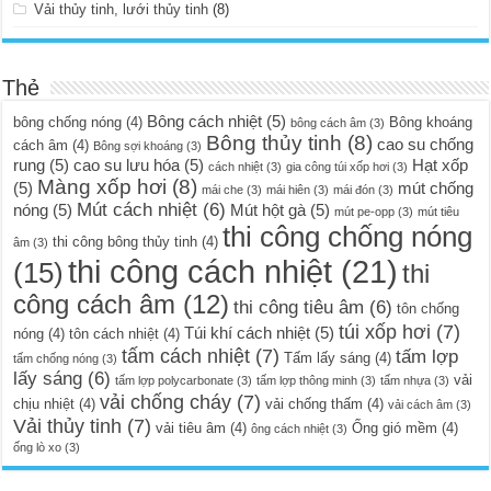
Vải thủy tinh, lưới thủy tinh
(8)
Thẻ
Bông cách nhiệt
(5)
bông chống nóng
(4)
Bông khoáng
bông cách âm
(3)
Bông thủy tinh
(8)
cao su chống
cách âm
(4)
Bông sợi khoáng
(3)
rung
(5)
cao su lưu hóa
(5)
Hạt xốp
cách nhiệt
(3)
gia công túi xốp hơi
(3)
Màng xốp hơi
(8)
(5)
mút chống
mái che
(3)
mái hiên
(3)
mái đón
(3)
Mút cách nhiệt
(6)
nóng
(5)
Mút hột gà
(5)
mút pe-opp
(3)
mút tiêu
thi công chống nóng
thi công bông thủy tinh
(4)
âm
(3)
thi công cách nhiệt
(21)
(15)
thi
công cách âm
(12)
thi công tiêu âm
(6)
tôn chống
túi xốp hơi
(7)
Túi khí cách nhiệt
(5)
nóng
(4)
tôn cách nhiệt
(4)
tấm cách nhiệt
(7)
tấm lợp
Tấm lấy sáng
(4)
tấm chống nóng
(3)
lấy sáng
(6)
vải
tấm lợp polycarbonate
(3)
tấm lợp thông minh
(3)
tấm nhựa
(3)
vải chống cháy
(7)
chịu nhiệt
(4)
vải chống thấm
(4)
vải cách âm
(3)
Vải thủy tinh
(7)
vải tiêu âm
(4)
Ống gió mềm
(4)
ông cách nhiệt
(3)
ống lò xo
(3)