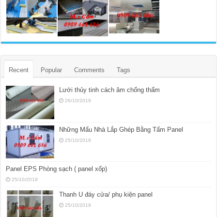
Recent
Popular
Comments
Tags
Lưới thủy tinh cách âm chống thấm
26/10/2019
Những Mẩu Nhà Lắp Ghép Bằng Tấm Panel
25/10/2019
Panel EPS Phòng sạch ( panel xốp)
25/10/2019
Thanh U đáy cửa/ phụ kiện panel
25/10/2019