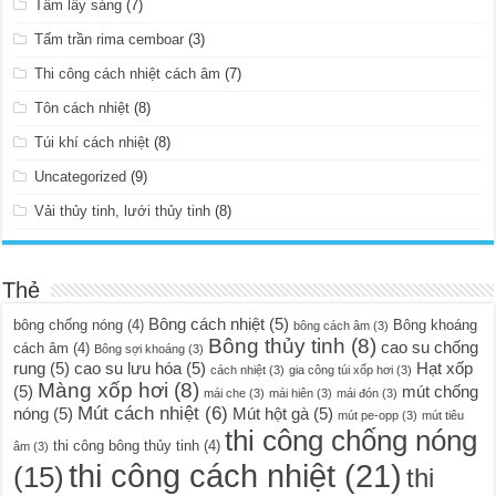
Tấm lấy sáng
(7)
Tấm trần rima cemboar
(3)
Thi công cách nhiệt cách âm
(7)
Tôn cách nhiệt
(8)
Túi khí cách nhiệt
(8)
Uncategorized
(9)
Vải thủy tinh, lưới thủy tinh
(8)
Thẻ
Bông cách nhiệt
(5)
bông chống nóng
(4)
Bông khoáng
bông cách âm
(3)
Bông thủy tinh
(8)
cao su chống
cách âm
(4)
Bông sợi khoáng
(3)
rung
(5)
cao su lưu hóa
(5)
Hạt xốp
cách nhiệt
(3)
gia công túi xốp hơi
(3)
Màng xốp hơi
(8)
(5)
mút chống
mái che
(3)
mái hiên
(3)
mái đón
(3)
Mút cách nhiệt
(6)
nóng
(5)
Mút hột gà
(5)
mút pe-opp
(3)
mút tiêu
thi công chống nóng
thi công bông thủy tinh
(4)
âm
(3)
thi công cách nhiệt
(21)
(15)
thi