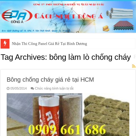
Nhận Thi Công Panel Giá Rẻ Tại Bình Dương
Tag Archives:
bông làm lò chống cháy
Bông chống cháy giá rẻ tại HCM
ở
05/05/2014
Chức năng bình luận bị tắt
Bông
chống
cháy
giá
rẻ
tại
HCM