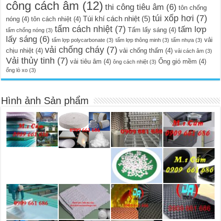
công cách âm
(12)
thi công tiêu âm
(6)
tôn chống
túi xốp hơi
(7)
Túi khí cách nhiệt
(5)
nóng
(4)
tôn cách nhiệt
(4)
tấm cách nhiệt
(7)
tấm lợp
Tấm lấy sáng
(4)
tấm chống nóng
(3)
lấy sáng
(6)
vải
tấm lợp polycarbonate
(3)
tấm lợp thông minh
(3)
tấm nhựa
(3)
vải chống cháy
(7)
chịu nhiệt
(4)
vải chống thấm
(4)
vải cách âm
(3)
Vải thủy tinh
(7)
vải tiêu âm
(4)
Ống gió mềm
(4)
ông cách nhiệt
(3)
ống lò xo
(3)
Hình ảnh Sản phẩm