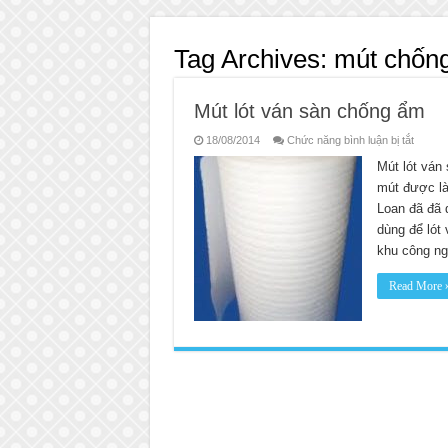
Tag Archives:
mút chốn
Mút lót ván sàn chống ẩm
ở
18/08/2014
Chức năng bình luận bị tắt
Mút
lót
Mút lót ván
ván
mút được là
sàn
chống
Loan đã đã 
ẩm
dùng để lót
khu công ng
Read More 