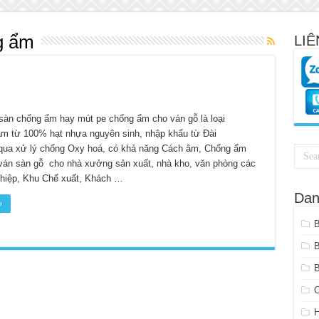
g ẩm
LIÊ
 sàn chống ẩm hay mút pe chống ẩm cho ván gỗ là loại
m từ 100% hạt nhựa nguyên sinh, nhập khẩu từ Đài
qua xử lý chống Oxy hoá, có khả năng Cách âm, Chống ẩm
 ván sàn gỗ cho nhà xưởng sản xuất, nhà kho, văn phòng các
hiệp, Khu Chế xuất, Khách …
Dan
»
B
C
H