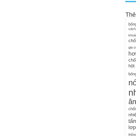
Thẻ
bôn
cách
khoá
chố
gia c
hơ
chố
hột
bông
n
nh
â
chố
nhiệ
tấm
lợp
thôn