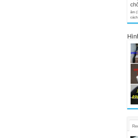
ch
âm
(
cách 
Hìn
Re