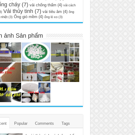
ống cháy
(7)
vải chống thấm
(4)
vải cách
Vải thủy tinh
(7)
vải tiêu âm
(4)
3)
ông
Ống gió mềm
(4)
nhiệt
(3)
ống lò xo
(3)
h ảnh Sản phẩm
cent
Popular
Comments
Tags