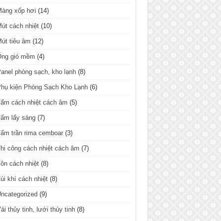
Màng xốp hơi
(14)
út cách nhiệt
(10)
út tiêu âm
(12)
Ống gió mềm
(4)
anel phòng sạch, kho lạnh
(8)
hụ kiện Phòng Sạch Kho Lạnh
(6)
ấm cách nhiệt cách âm
(5)
ấm lấy sáng
(7)
ấm trần rima cemboar
(3)
hi công cách nhiệt cách âm
(7)
ôn cách nhiệt
(8)
úi khí cách nhiệt
(8)
ncategorized
(9)
ải thủy tinh, lưới thủy tinh
(8)