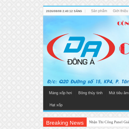
Sản phẩm
Giới thiệ
2026/08/08 2:40:12 SÁNG
Màng xốp hơi
Bông thủy tinh
Mút tiêu âm
Hạt xốp
Breaking News
Nhận Thi Công Panel Giá