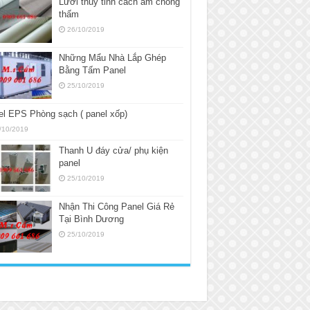
Lưới thủy tinh cách âm chống
thấm
26/10/2019
Những Mẩu Nhà Lắp Ghép
Bằng Tấm Panel
25/10/2019
l EPS Phòng sạch ( panel xốp)
/10/2019
Thanh U đáy cửa/ phụ kiện
panel
25/10/2019
Nhận Thi Công Panel Giá Rẻ
Tại Bình Dương
25/10/2019