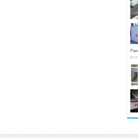
Pane
25