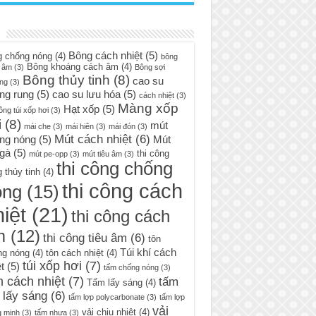
Bông cách nhiệt
(5)
g chống nóng
(4)
bông
Bông khoáng cách âm
(4)
 âm
(3)
Bông sợi
Bông thủy tinh
(8)
cao su
ng
(3)
ng rung
(5)
cao su lưu hóa
(5)
cách nhiệt
(3)
Màng xốp
Hạt xốp
(5)
ông túi xốp hơi
(3)
i
(8)
mút
mái che
(3)
mái hiên
(3)
mái đón
(3)
Mút cách nhiệt
(6)
ng nóng
(5)
Mút
 gà
(5)
thi công
mút pe-opp
(3)
mút tiêu âm
(3)
thi công chống
 thủy tinh
(4)
thi công cách
óng
(15)
iệt
(21)
thi công cách
m
(12)
thi công tiêu âm
(6)
tôn
Túi khí cách
ng nóng
(4)
tôn cách nhiệt
(4)
túi xốp hơi
(7)
t
(5)
tấm chống nóng
(3)
 cách nhiệt
(7)
tấm
Tấm lấy sáng
(4)
 lấy sáng
(6)
tấm lợp polycarbonate
(3)
tấm lợp
vải
vải chịu nhiệt
(4)
g minh
(3)
tấm nhựa
(3)