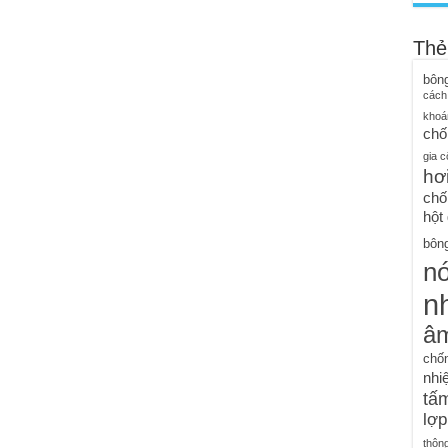
Thẻ
bôn
cách
khoá
chố
gia c
hơ
chố
hột
bông
n
nh
â
chố
nhiệ
tấm
lợp
thôn