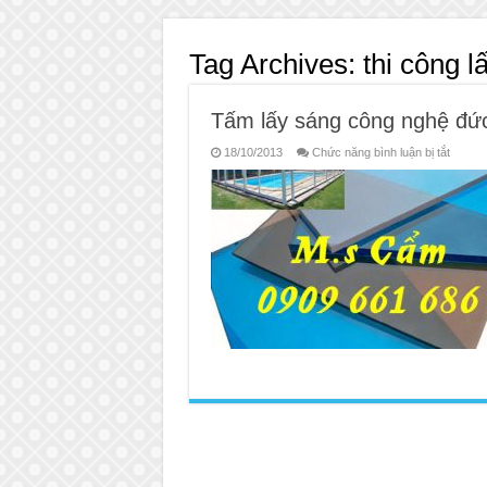
Tag Archives:
thi công l
Tấm lấy sáng công nghệ đứ
ở
18/10/2013
Chức năng bình luận bị tắt
Tấm
lấy
sáng
công
nghệ
đức