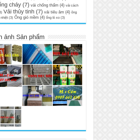
ống cháy
(7)
vải chống thấm
(4)
vải cách
Vải thủy tinh
(7)
vải tiêu âm
(4)
3)
ông
Ống gió mềm
(4)
nhiệt
(3)
ống lò xo
(3)
h ảnh Sản phẩm