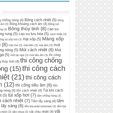
Bông cách nhiệt
(5)
g chống nóng
(4)
bông
Bông khoáng cách âm
(4)
 âm
(3)
Bông sợi
Bông thủy tinh
(8)
cao su
ng
(3)
ng rung
(5)
cao su lưu hóa
(5)
cách nhiệt
(3)
Màng xốp
Hạt xốp
(5)
ông túi xốp hơi
(3)
i
(8)
mút
mái che
(3)
mái hiên
(3)
mái đón
(3)
Mút cách nhiệt
(6)
ng nóng
(5)
Mút
 gà
(5)
thi công
mút pe-opp
(3)
mút tiêu âm
(3)
thi công chống
 thủy tinh
(4)
thi công cách
óng
(15)
iệt
(21)
thi công cách
m
(12)
thi công tiêu âm
(6)
tôn
Túi khí cách
ng nóng
(4)
tôn cách nhiệt
(4)
túi xốp hơi
(7)
t
(5)
tấm chống nóng
(3)
 cách nhiệt
(7)
tấm
Tấm lấy sáng
(4)
 lấy sáng
(6)
tấm lợp polycarbonate
(3)
tấm lợp
vải
vải chịu nhiệt
(4)
g minh
(3)
tấm nhựa
(3)