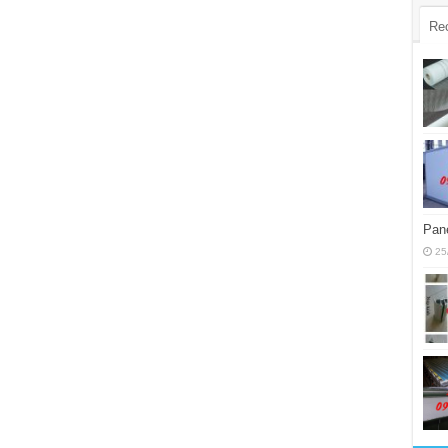
Re
Pane
25