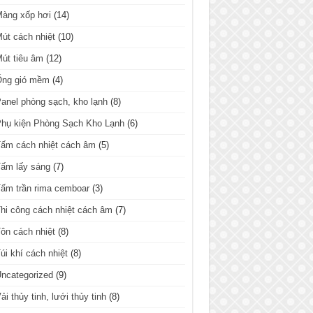
Màng xốp hơi
(14)
út cách nhiệt
(10)
út tiêu âm
(12)
Ống gió mềm
(4)
anel phòng sạch, kho lạnh
(8)
hụ kiện Phòng Sạch Kho Lạnh
(6)
ấm cách nhiệt cách âm
(5)
ấm lấy sáng
(7)
ấm trần rima cemboar
(3)
hi công cách nhiệt cách âm
(7)
ôn cách nhiệt
(8)
úi khí cách nhiệt
(8)
ncategorized
(9)
ải thủy tinh, lưới thủy tinh
(8)