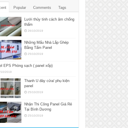
cent
Popular
Comments
Tags
Lưới thủy tinh cách âm chống
thấm
26/10/2019
Những Mẩu Nhà Lắp Ghép
Bằng Tấm Panel
25/10/2019
l EPS Phòng sạch ( panel xốp)
/10/2019
Thanh U đáy cửa/ phụ kiện
panel
25/10/2019
Nhận Thi Công Panel Giá Rẻ
Tại Bình Dương
25/10/2019