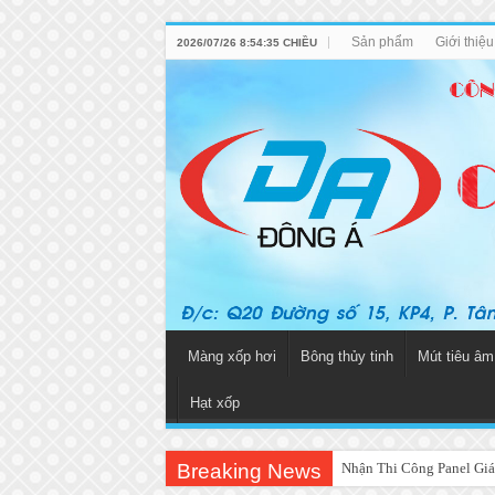
Sản phẩm
Giới thiệ
2026/07/26 8:54:35 CHIỀU
Màng xốp hơi
Bông thủy tinh
Mút tiêu âm
Hạt xốp
Breaking News
Nhận Thi Công Panel Giá