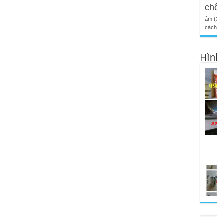
ch
âm
(
cách 
Hìn