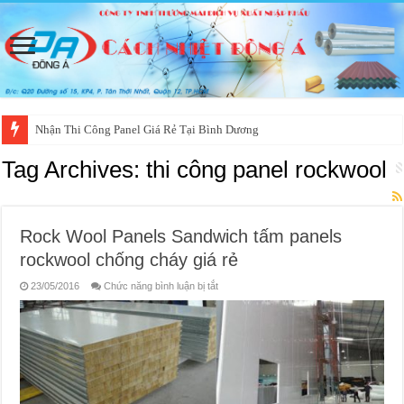
Nhận Thi Công Panel Giá Rẻ Tại Bình Dương
Tag Archives:
thi công panel rockwool
Rock Wool Panels Sandwich tấm panels
rockwool chống cháy giá rẻ
ở
23/05/2016
Chức năng bình luận bị tắt
Rock
Wool
Panels
Sandwich
tấm
panels
rockwool
chống
cháy
giá