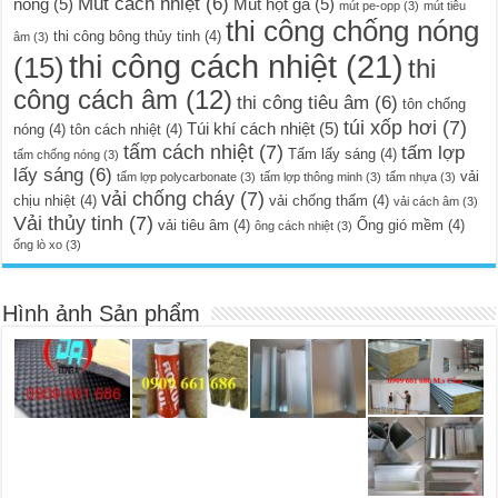
Mút cách nhiệt
(6)
nóng
(5)
Mút hột gà
(5)
mút pe-opp
(3)
mút tiêu
thi công chống nóng
thi công bông thủy tinh
(4)
âm
(3)
thi công cách nhiệt
(21)
(15)
thi
công cách âm
(12)
thi công tiêu âm
(6)
tôn chống
túi xốp hơi
(7)
Túi khí cách nhiệt
(5)
nóng
(4)
tôn cách nhiệt
(4)
tấm cách nhiệt
(7)
tấm lợp
Tấm lấy sáng
(4)
tấm chống nóng
(3)
lấy sáng
(6)
vải
tấm lợp polycarbonate
(3)
tấm lợp thông minh
(3)
tấm nhựa
(3)
vải chống cháy
(7)
chịu nhiệt
(4)
vải chống thấm
(4)
vải cách âm
(3)
Vải thủy tinh
(7)
vải tiêu âm
(4)
Ống gió mềm
(4)
ông cách nhiệt
(3)
ống lò xo
(3)
Hình ảnh Sản phẩm