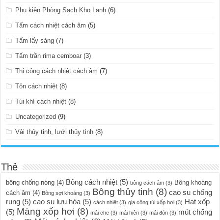
Phụ kiện Phòng Sạch Kho Lạnh
(6)
Tấm cách nhiệt cách âm
(5)
Tấm lấy sáng
(7)
Tấm trần rima cemboar
(3)
Thi công cách nhiệt cách âm
(7)
Tôn cách nhiệt
(8)
Túi khí cách nhiệt
(8)
Uncategorized
(9)
Vải thủy tinh, lưới thủy tinh
(8)
Thẻ
Bông cách nhiệt
(5)
bông chống nóng
(4)
Bông khoáng
bông cách âm
(3)
Bông thủy tinh
(8)
cao su chống
cách âm
(4)
Bông sợi khoáng
(3)
rung
(5)
cao su lưu hóa
(5)
Hạt xốp
cách nhiệt
(3)
gia công túi xốp hơi
(3)
Màng xốp hơi
(8)
(5)
mút chống
mái che
(3)
mái hiên
(3)
mái đón
(3)