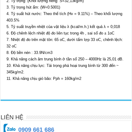
2. Tỷ trọng: (Khối lượng riêng: S=32,13kg/m)
3. Tỷ trọng hút ẩm: (W=0.5001)
4. Tỷ suất hút nước: Theo thể tích (Hv = 9.11%) – Theo khối lượng
403.5%
5. Tỷ suất truyền nhiệt của vật liệu λ (kcal/m.h.) kết quả λ = 0,018
6. Độ chênh lệch nhiệt độ đo liên tục trong 4h , sai số đo ± 1oC
7. Nhiệt độ đo trên mặt tôn: 65 oC, dưới tấm lợp 33 oC, chênh lệch:
32 oC
8. Độ bền nén : 33.9N/cm3
9. Khả năng cách âm trung bình ở tần số 250 – 4000Hz là 25,01 dB.
10. Khả năng chịu lực: Tải trọng phá hoại trung bình từ 300 đến ~
345kg/m2.
11. Khả năng chịu gió bão: Pph = 160kg/m2
LIÊN HỆ
0909 661 686