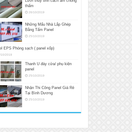
Lưới thủy tinh cách âm chống
thấm
26/10/2019
Những Mẩu Nhà Lắp Ghép
Bằng Tấm Panel
25/10/2019
l EPS Phòng sạch ( panel xốp)
/10/2019
Thanh U đáy cửa/ phụ kiện
panel
25/10/2019
Nhận Thi Công Panel Giá Rẻ
Tại Bình Dương
25/10/2019