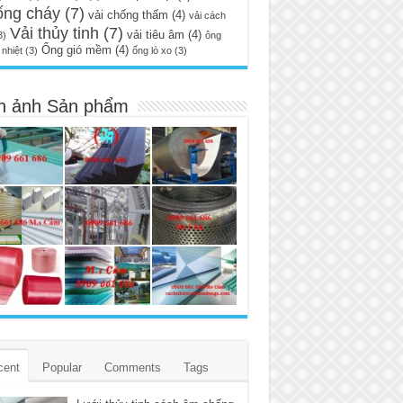
ống cháy
(7)
vải chống thấm
(4)
vải cách
Vải thủy tinh
(7)
vải tiêu âm
(4)
3)
ông
Ống gió mềm
(4)
nhiệt
(3)
ống lò xo
(3)
h ảnh Sản phẩm
cent
Popular
Comments
Tags