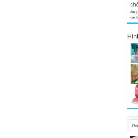
ch
âm
(
cách 
Hìn
Re