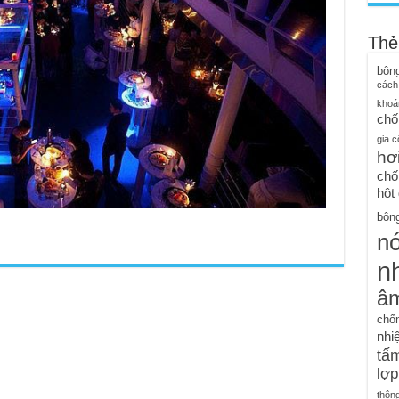
Thẻ
bôn
cách
khoá
chố
gia c
hơ
chố
hột
bông
n
nh
â
chố
nhiệ
tấm
lợp
thôn