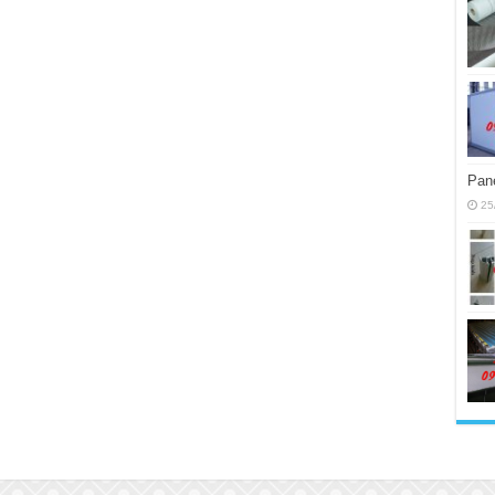
Pane
25