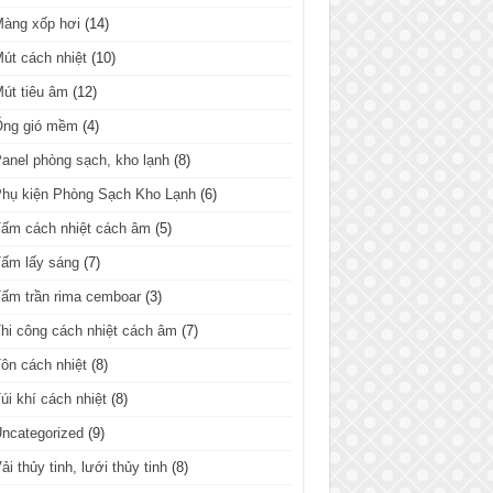
Màng xốp hơi
(14)
út cách nhiệt
(10)
út tiêu âm
(12)
Ống gió mềm
(4)
anel phòng sạch, kho lạnh
(8)
hụ kiện Phòng Sạch Kho Lạnh
(6)
ấm cách nhiệt cách âm
(5)
ấm lấy sáng
(7)
ấm trần rima cemboar
(3)
hi công cách nhiệt cách âm
(7)
ôn cách nhiệt
(8)
úi khí cách nhiệt
(8)
ncategorized
(9)
ải thủy tinh, lưới thủy tinh
(8)