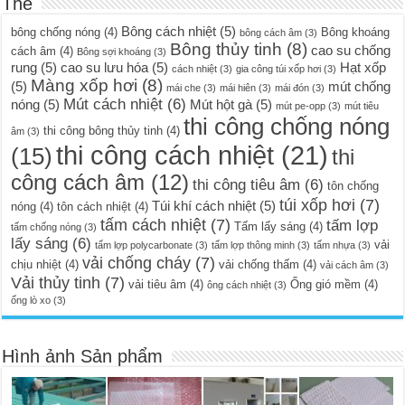
Thẻ
Bông cách nhiệt
(5)
bông chống nóng
(4)
Bông khoáng
bông cách âm
(3)
Bông thủy tinh
(8)
cao su chống
cách âm
(4)
Bông sợi khoáng
(3)
rung
(5)
cao su lưu hóa
(5)
Hạt xốp
cách nhiệt
(3)
gia công túi xốp hơi
(3)
Màng xốp hơi
(8)
(5)
mút chống
mái che
(3)
mái hiên
(3)
mái đón
(3)
Mút cách nhiệt
(6)
nóng
(5)
Mút hột gà
(5)
mút pe-opp
(3)
mút tiêu
thi công chống nóng
thi công bông thủy tinh
(4)
âm
(3)
thi công cách nhiệt
(21)
(15)
thi
công cách âm
(12)
thi công tiêu âm
(6)
tôn chống
túi xốp hơi
(7)
Túi khí cách nhiệt
(5)
nóng
(4)
tôn cách nhiệt
(4)
tấm cách nhiệt
(7)
tấm lợp
Tấm lấy sáng
(4)
tấm chống nóng
(3)
lấy sáng
(6)
vải
tấm lợp polycarbonate
(3)
tấm lợp thông minh
(3)
tấm nhựa
(3)
vải chống cháy
(7)
chịu nhiệt
(4)
vải chống thấm
(4)
vải cách âm
(3)
Vải thủy tinh
(7)
vải tiêu âm
(4)
Ống gió mềm
(4)
ông cách nhiệt
(3)
ống lò xo
(3)
Hình ảnh Sản phẩm