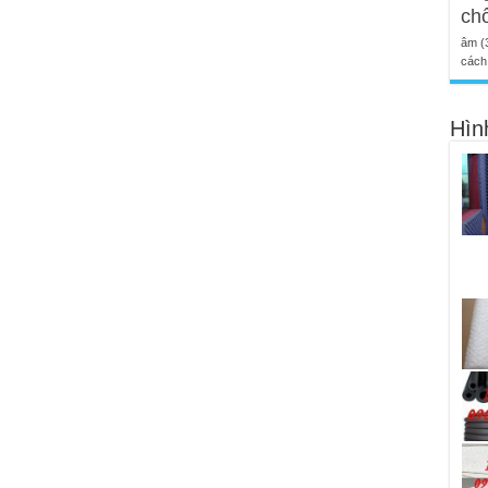
ch
âm
(
cách 
Hìn