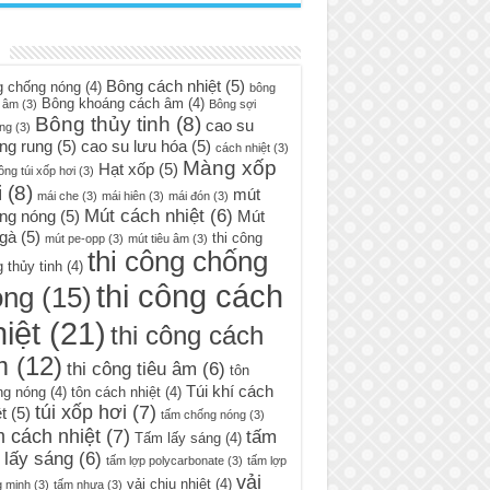
Bông cách nhiệt
(5)
g chống nóng
(4)
bông
Bông khoáng cách âm
(4)
 âm
(3)
Bông sợi
Bông thủy tinh
(8)
cao su
ng
(3)
ng rung
(5)
cao su lưu hóa
(5)
cách nhiệt
(3)
Màng xốp
Hạt xốp
(5)
ông túi xốp hơi
(3)
i
(8)
mút
mái che
(3)
mái hiên
(3)
mái đón
(3)
Mút cách nhiệt
(6)
ng nóng
(5)
Mút
 gà
(5)
thi công
mút pe-opp
(3)
mút tiêu âm
(3)
thi công chống
 thủy tinh
(4)
thi công cách
óng
(15)
iệt
(21)
thi công cách
m
(12)
thi công tiêu âm
(6)
tôn
Túi khí cách
ng nóng
(4)
tôn cách nhiệt
(4)
túi xốp hơi
(7)
t
(5)
tấm chống nóng
(3)
 cách nhiệt
(7)
tấm
Tấm lấy sáng
(4)
 lấy sáng
(6)
tấm lợp polycarbonate
(3)
tấm lợp
vải
vải chịu nhiệt
(4)
g minh
(3)
tấm nhựa
(3)