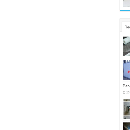
Re
Pane
25