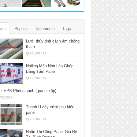
cent
Popular
Comments
Tags
Lưới thủy tinh cách âm chống
thấm
26/10/2019
Những Mẩu Nhà Lắp Ghép
Bằng Tấm Panel
25/10/2019
l EPS Phòng sạch ( panel xốp)
/10/2019
Thanh U đáy cửa/ phụ kiện
panel
25/10/2019
Nhận Thi Công Panel Giá Rẻ