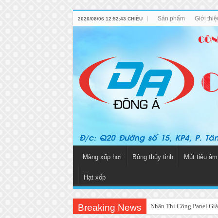
Sản phẩm
Giới thi
2026/08/06 12:52:43 CHIỀU
Màng xốp hơi
Bông thủy tinh
Mút tiêu âm
Hạt xốp
Breaking News
Nhận Thi Công Panel Giá