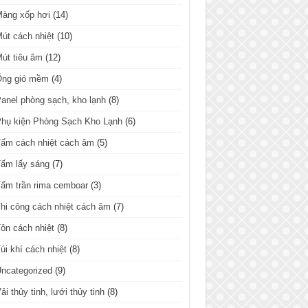
Màng xốp hơi
(14)
út cách nhiệt
(10)
út tiêu âm
(12)
Ống gió mềm
(4)
anel phòng sạch, kho lạnh
(8)
hụ kiện Phòng Sạch Kho Lạnh
(6)
ấm cách nhiệt cách âm
(5)
ấm lấy sáng
(7)
ấm trần rima cemboar
(3)
hi công cách nhiệt cách âm
(7)
ôn cách nhiệt
(8)
úi khí cách nhiệt
(8)
ncategorized
(9)
ải thủy tinh, lưới thủy tinh
(8)