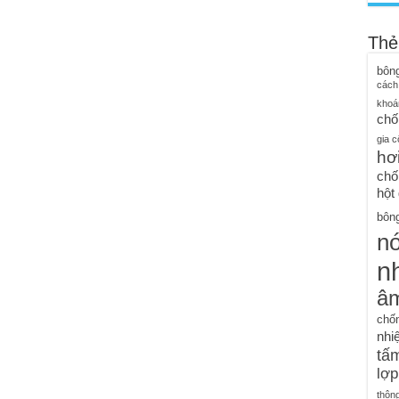
Thẻ
bôn
cách
khoá
chố
gia c
hơ
chố
hột
bông
n
nh
â
chố
nhiệ
tấm
lợp
thôn