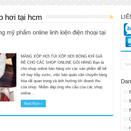
p hơi tại hcm
LIÊ
g mỹ phẩm online linh kiện điện thoại tại
MÀNG XỐP HƠI TÚI XỐP HƠI BÓNG KHÍ GIÁ
RẺ CHO CÁC SHOP ONLINE GÓI HÀNG Bạn là
chủ shop online bán hàng với các sản phẩm dễ bể
vỡ hay trầy xước, việc bảo quản vận chuyển hàng
Dan
hóa rất quan trọng và ảnh hưởng tới doanh thu
của shop. Nhằm đáp ứng nhu cầu của các shop
online …
Read More »
B
C
H