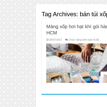
Tag Archives:
bán túi xố
Màng xốp hơi hạt khí gói hàn
HCM
ở
25/07/2017
Chức năng bình luận bị tắt
Màng
xốp
hơi
hạt
khí
gói
hàng
mỹ
phẩm
online
linh
kiện
điện
thoại
tại
HCM