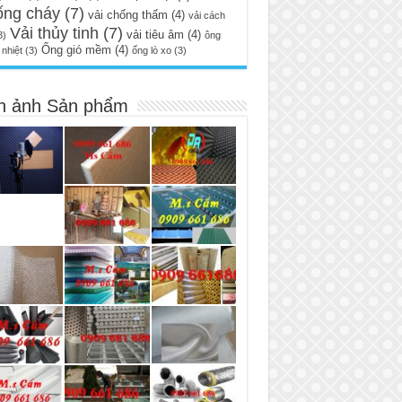
ống cháy
(7)
vải chống thấm
(4)
vải cách
Vải thủy tinh
(7)
vải tiêu âm
(4)
3)
ông
Ống gió mềm
(4)
nhiệt
(3)
ống lò xo
(3)
h ảnh Sản phẩm