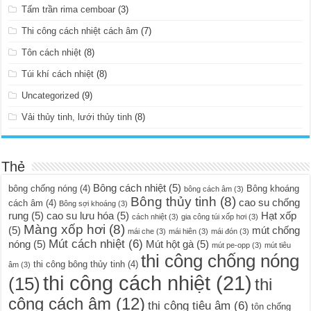
Tấm trần rima cemboar
(3)
Thi công cách nhiệt cách âm
(7)
Tôn cách nhiệt
(8)
Túi khí cách nhiệt
(8)
Uncategorized
(9)
Vải thủy tinh, lưới thủy tinh
(8)
Thẻ
Bông cách nhiệt
(5)
bông chống nóng
(4)
Bông khoáng
bông cách âm
(3)
Bông thủy tinh
(8)
cao su chống
cách âm
(4)
Bông sợi khoáng
(3)
rung
(5)
cao su lưu hóa
(5)
Hạt xốp
cách nhiệt
(3)
gia công túi xốp hơi
(3)
Màng xốp hơi
(8)
(5)
mút chống
mái che
(3)
mái hiên
(3)
mái đón
(3)
Mút cách nhiệt
(6)
nóng
(5)
Mút hột gà
(5)
mút pe-opp
(3)
mút tiêu
thi công chống nóng
thi công bông thủy tinh
(4)
âm
(3)
thi công cách nhiệt
(21)
(15)
thi
công cách âm
(12)
thi công tiêu âm
(6)
tôn chống