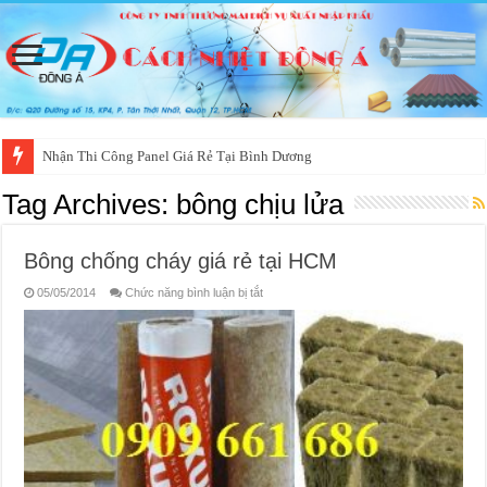
Nhận Thi Công Panel Giá Rẻ Tại Bình Dương
Tag Archives:
bông chịu lửa
Bông chống cháy giá rẻ tại HCM
ở
05/05/2014
Chức năng bình luận bị tắt
Bông
chống
cháy
giá
rẻ
tại
HCM