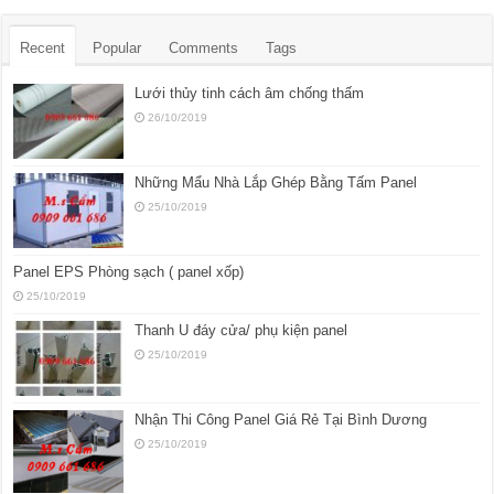
Recent
Popular
Comments
Tags
Lưới thủy tinh cách âm chống thấm
26/10/2019
Những Mẩu Nhà Lắp Ghép Bằng Tấm Panel
25/10/2019
Panel EPS Phòng sạch ( panel xốp)
25/10/2019
Thanh U đáy cửa/ phụ kiện panel
25/10/2019
Nhận Thi Công Panel Giá Rẻ Tại Bình Dương
25/10/2019