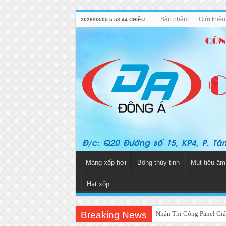
Sản phẩm
Giới thiệ
2026/08/05 5:53:44 CHIỀU
Màng xốp hơi
Bông thủy tinh
Mút tiêu âm
Hạt xốp
Breaking News
Nhận Thi Công Panel Giá