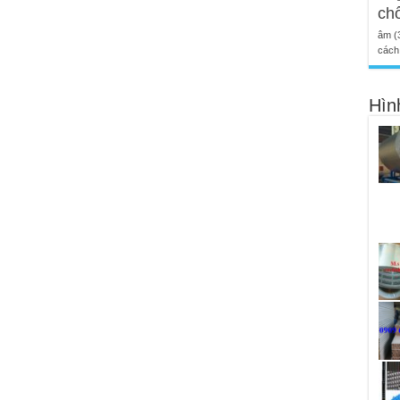
ch
âm
(
cách 
Hìn