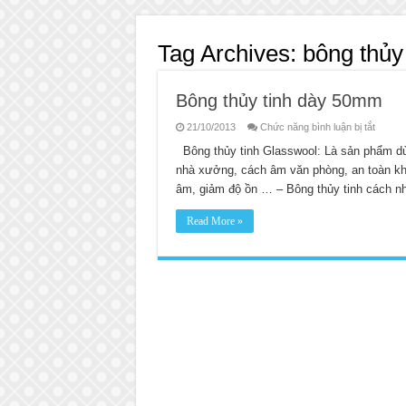
Tag Archives:
bông thủy
Bông thủy tinh dày 50mm
ở
21/10/2013
Chức năng bình luận bị tắt
Bông
thủy
Bông thủy tinh Glasswool: Là sản phẩm dù
tinh
nhà xưởng, cách âm văn phòng, an toàn khi 
dày
50mm
âm, giảm độ ồn … – Bông thủy tinh cách nh
Read More »