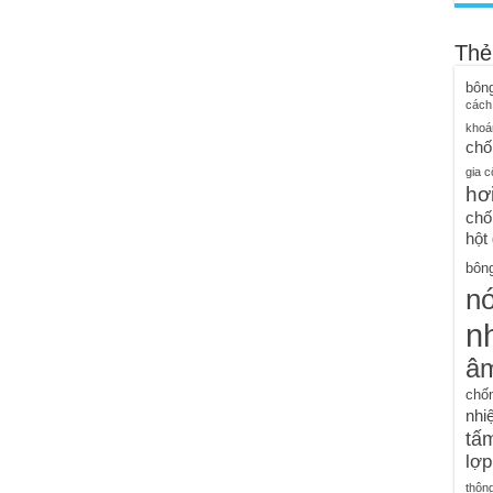
Thẻ
bôn
cách
khoá
chố
gia c
hơ
chố
hột
bông
n
nh
â
chố
nhiệ
tấm
lợp
thôn