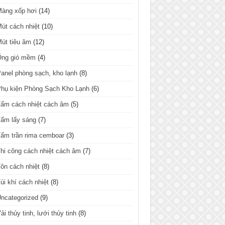
Màng xốp hơi
(14)
út cách nhiệt
(10)
út tiêu âm
(12)
Ống gió mềm
(4)
anel phòng sạch, kho lạnh
(8)
hụ kiện Phòng Sạch Kho Lạnh
(6)
ấm cách nhiệt cách âm
(5)
ấm lấy sáng
(7)
ấm trần rima cemboar
(3)
hi công cách nhiệt cách âm
(7)
ôn cách nhiệt
(8)
úi khí cách nhiệt
(8)
ncategorized
(9)
ải thủy tinh, lưới thủy tinh
(8)