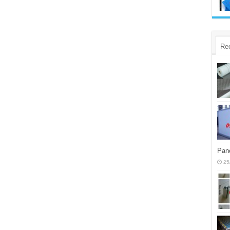
Re
Pane
25