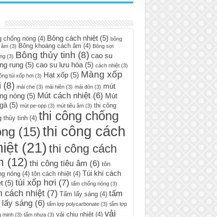
Bông cách nhiệt
(5)
g chống nóng
(4)
bông
Bông khoáng cách âm
(4)
 âm
(3)
Bông sợi
Bông thủy tinh
(8)
cao su
ng
(3)
ng rung
(5)
cao su lưu hóa
(5)
cách nhiệt
(3)
Màng xốp
Hạt xốp
(5)
ông túi xốp hơi
(3)
i
(8)
mút
mái che
(3)
mái hiên
(3)
mái đón
(3)
Mút cách nhiệt
(6)
ng nóng
(5)
Mút
 gà
(5)
thi công
mút pe-opp
(3)
mút tiêu âm
(3)
thi công chống
 thủy tinh
(4)
thi công cách
óng
(15)
iệt
(21)
thi công cách
m
(12)
thi công tiêu âm
(6)
tôn
Túi khí cách
ng nóng
(4)
tôn cách nhiệt
(4)
túi xốp hơi
(7)
t
(5)
tấm chống nóng
(3)
 cách nhiệt
(7)
tấm
Tấm lấy sáng
(4)
 lấy sáng
(6)
tấm lợp polycarbonate
(3)
tấm lợp
vải
vải chịu nhiệt
(4)
g minh
(3)
tấm nhựa
(3)