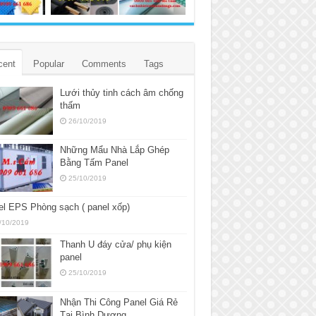
cent
Popular
Comments
Tags
Lưới thủy tinh cách âm chống
thấm
26/10/2019
Những Mẩu Nhà Lắp Ghép
Bằng Tấm Panel
25/10/2019
l EPS Phòng sạch ( panel xốp)
/10/2019
Thanh U đáy cửa/ phụ kiện
panel
25/10/2019
Nhận Thi Công Panel Giá Rẻ
Tại Bình Dương