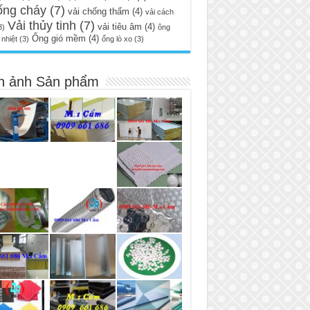
ống cháy
(7)
vải chống thấm
(4)
vải cách
Vải thủy tinh
(7)
vải tiêu âm
(4)
3)
ông
Ống gió mềm
(4)
nhiệt
(3)
ống lò xo
(3)
h ảnh Sản phẩm