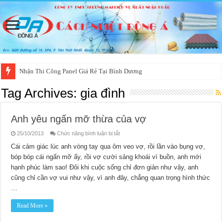
Nhận Thi Công Panel Giá Rẻ Tại Bình Dương
Panel EPS Phòng Sạch ( panel xốp)
Tag Archives:
gia đình
Anh yêu ngấn mỡ thừa của vợ
ở
25/10/2013
Chức năng bình luận bị tắt
Anh
yêu
Cái cảm giác lúc anh vòng tay qua ôm veo vợ, rồi lần vào bụng vợ,
ngấn
bóp bóp cái ngấn mỡ ấy, rồi vợ cười sảng khoái vì buồn, anh mới
mỡ
thừa
hạnh phúc làm sao! Đôi khi cuộc sống chỉ đơn giản như vậy, anh
của
vợ
cũng chỉ cần vợ vui như vậy, vì anh đây, chẳng quan trọng hình thức
…
Read More »