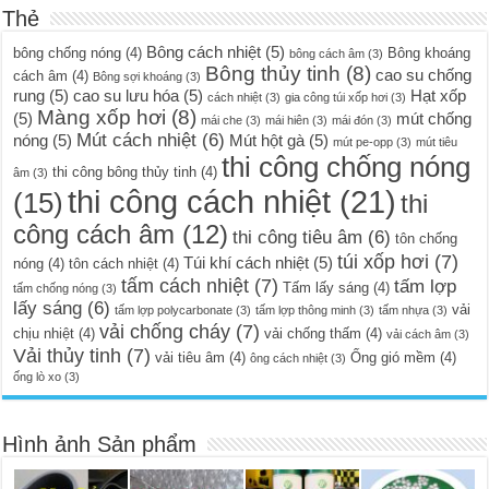
Thẻ
Bông cách nhiệt
(5)
bông chống nóng
(4)
Bông khoáng
bông cách âm
(3)
Bông thủy tinh
(8)
cao su chống
cách âm
(4)
Bông sợi khoáng
(3)
rung
(5)
cao su lưu hóa
(5)
Hạt xốp
cách nhiệt
(3)
gia công túi xốp hơi
(3)
Màng xốp hơi
(8)
(5)
mút chống
mái che
(3)
mái hiên
(3)
mái đón
(3)
Mút cách nhiệt
(6)
nóng
(5)
Mút hột gà
(5)
mút pe-opp
(3)
mút tiêu
thi công chống nóng
thi công bông thủy tinh
(4)
âm
(3)
thi công cách nhiệt
(21)
(15)
thi
công cách âm
(12)
thi công tiêu âm
(6)
tôn chống
túi xốp hơi
(7)
Túi khí cách nhiệt
(5)
nóng
(4)
tôn cách nhiệt
(4)
tấm cách nhiệt
(7)
tấm lợp
Tấm lấy sáng
(4)
tấm chống nóng
(3)
lấy sáng
(6)
vải
tấm lợp polycarbonate
(3)
tấm lợp thông minh
(3)
tấm nhựa
(3)
vải chống cháy
(7)
chịu nhiệt
(4)
vải chống thấm
(4)
vải cách âm
(3)
Vải thủy tinh
(7)
vải tiêu âm
(4)
Ống gió mềm
(4)
ông cách nhiệt
(3)
ống lò xo
(3)
Hình ảnh Sản phẩm