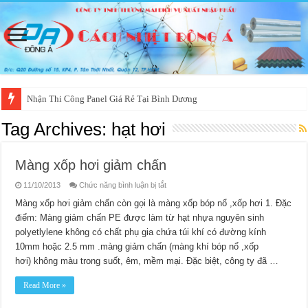
Nhận Thi Công Panel Giá Rẻ Tại Bình Dương
Tag Archives:
hạt hơi
Màng xốp hơi giảm chấn
ở
11/10/2013
Chức năng bình luận bị tắt
Màng
xốp
Màng xốp hơi giảm chấn còn gọi là màng xốp bóp nổ ,xốp hơi 1. Đặc
hơi
điểm: Màng giảm chấn PE được làm từ hạt nhựa nguyên sinh
giảm
chấn
polyetlylene không có chất phụ gia chứa túi khí có đường kính
10mm hoặc 2.5 mm .màng giảm chấn (màng khí bóp nổ ,xốp
hơi) không màu trong suốt, êm, mềm mại. Đặc biệt, công ty đã …
Read More »