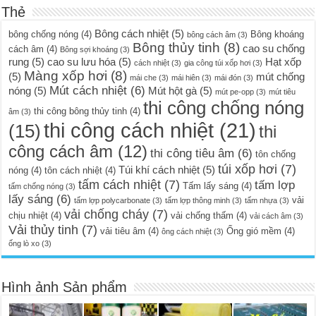
Thẻ
Bông cách nhiệt
(5)
bông chống nóng
(4)
Bông khoáng
bông cách âm
(3)
Bông thủy tinh
(8)
cao su chống
cách âm
(4)
Bông sợi khoáng
(3)
rung
(5)
cao su lưu hóa
(5)
Hạt xốp
cách nhiệt
(3)
gia công túi xốp hơi
(3)
Màng xốp hơi
(8)
(5)
mút chống
mái che
(3)
mái hiên
(3)
mái đón
(3)
Mút cách nhiệt
(6)
nóng
(5)
Mút hột gà
(5)
mút pe-opp
(3)
mút tiêu
thi công chống nóng
thi công bông thủy tinh
(4)
âm
(3)
thi công cách nhiệt
(21)
(15)
thi
công cách âm
(12)
thi công tiêu âm
(6)
tôn chống
túi xốp hơi
(7)
Túi khí cách nhiệt
(5)
nóng
(4)
tôn cách nhiệt
(4)
tấm cách nhiệt
(7)
tấm lợp
Tấm lấy sáng
(4)
tấm chống nóng
(3)
lấy sáng
(6)
vải
tấm lợp polycarbonate
(3)
tấm lợp thông minh
(3)
tấm nhựa
(3)
vải chống cháy
(7)
chịu nhiệt
(4)
vải chống thấm
(4)
vải cách âm
(3)
Vải thủy tinh
(7)
vải tiêu âm
(4)
Ống gió mềm
(4)
ông cách nhiệt
(3)
ống lò xo
(3)
Hình ảnh Sản phẩm