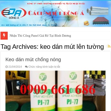
Nhận Thi Công Panel Giá Rẻ Tại Bình Dương
Tag Archives:
keo dán mút lên tường
Keo dán mút chống nóng
ở
21/04/2014
Chức năng bình luận bị tắt
Keo
dán
mút
chống
nóng