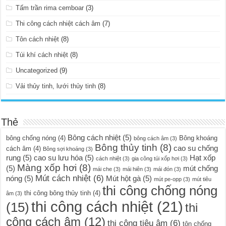
Tấm trần rima cemboar
(3)
Thi công cách nhiệt cách âm
(7)
Tôn cách nhiệt
(8)
Túi khí cách nhiệt
(8)
Uncategorized
(9)
Vải thủy tinh, lưới thủy tinh
(8)
Thẻ
Bông cách nhiệt
(5)
bông chống nóng
(4)
Bông khoáng
bông cách âm
(3)
Bông thủy tinh
(8)
cao su chống
cách âm
(4)
Bông sợi khoáng
(3)
rung
(5)
cao su lưu hóa
(5)
Hạt xốp
cách nhiệt
(3)
gia công túi xốp hơi
(3)
Màng xốp hơi
(8)
(5)
mút chống
mái che
(3)
mái hiên
(3)
mái đón
(3)
Mút cách nhiệt
(6)
nóng
(5)
Mút hột gà
(5)
mút pe-opp
(3)
mút tiêu
thi công chống nóng
thi công bông thủy tinh
(4)
âm
(3)
thi công cách nhiệt
(21)
(15)
thi
công cách âm
(12)
thi công tiêu âm
(6)
tôn chống