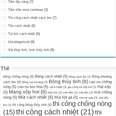
Tấm lấy sáng
(7)
Tấm trần rima cemboar
(3)
Thi công cách nhiệt cách âm
(7)
Tôn cách nhiệt
(8)
Túi khí cách nhiệt
(8)
Uncategorized
(9)
Vải thủy tinh, lưới thủy tinh
(8)
Thẻ
Bông cách nhiệt
(5)
bông chống nóng
(4)
Bông khoáng
bông cách âm
(3)
Bông thủy tinh
(8)
cao su chống
cách âm
(4)
Bông sợi khoáng
(3)
rung
(5)
cao su lưu hóa
(5)
Hạt xốp
cách nhiệt
(3)
gia công túi xốp hơi
(3)
Màng xốp hơi
(8)
(5)
mút chống
mái che
(3)
mái hiên
(3)
mái đón
(3)
Mút cách nhiệt
(6)
nóng
(5)
Mút hột gà
(5)
mút pe-opp
(3)
mút tiêu
thi công chống nóng
thi công bông thủy tinh
(4)
âm
(3)
thi công cách nhiệt
(21)
(15)
thi