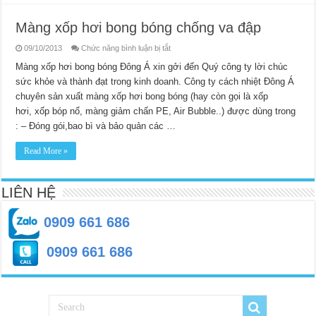
Màng xốp hơi bong bóng chống va đập
ở
09/10/2013
Chức năng bình luận bị tắt
Màng
xốp
Màng xốp hơi bong bóng Đông Á xin gởi đến Quý công ty lời chúc
hơi
sức khỏe và thành đạt trong kinh doanh. Công ty cách nhiệt Đông Á
bong
bóng
chuyên sản xuất màng xốp hơi bong bóng (hay còn gọi là xốp
chống
va
hơi, xốp bóp nổ, màng giảm chấn PE, Air Bubble..) được dùng trong
đập
: – Đóng gói,bao bì và bảo quản các …
Read More »
LIÊN HỆ
0909 661 686
0909 661 686