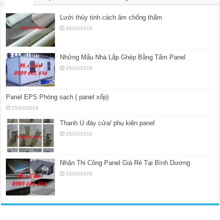
Lưới thủy tinh cách âm chống thấm
26/10/2019
Những Mẩu Nhà Lắp Ghép Bằng Tấm Panel
25/10/2019
Panel EPS Phòng sạch ( panel xốp)
25/10/2019
Thanh U đáy cửa/ phụ kiện panel
25/10/2019
Nhận Thi Công Panel Giá Rẻ Tại Bình Dương
25/10/2019