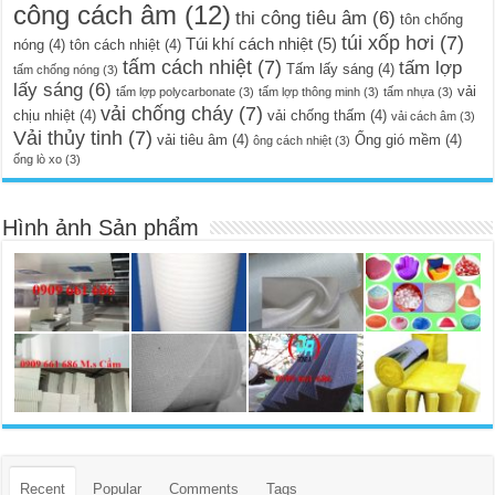
công cách âm
(12)
thi công tiêu âm
(6)
tôn chống
túi xốp hơi
(7)
Túi khí cách nhiệt
(5)
nóng
(4)
tôn cách nhiệt
(4)
tấm cách nhiệt
(7)
tấm lợp
Tấm lấy sáng
(4)
tấm chống nóng
(3)
lấy sáng
(6)
vải
tấm lợp polycarbonate
(3)
tấm lợp thông minh
(3)
tấm nhựa
(3)
vải chống cháy
(7)
chịu nhiệt
(4)
vải chống thấm
(4)
vải cách âm
(3)
Vải thủy tinh
(7)
vải tiêu âm
(4)
Ống gió mềm
(4)
ông cách nhiệt
(3)
ống lò xo
(3)
Hình ảnh Sản phẩm
Recent
Popular
Comments
Tags