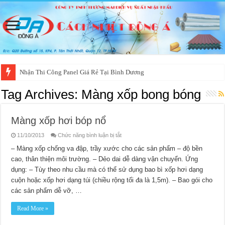
Nhận Thi Công Panel Giá Rẻ Tại Bình Dương
Tag Archives:
Màng xốp bong bóng
Màng xốp hơi bóp nổ
ở
11/10/2013
Chức năng bình luận bị tắt
Màng
xốp
– Màng xốp chống va đập, trầy xước cho các sản phẩm – độ bền
hơi
cao, thân thiện môi trường. – Dẻo dai dễ dàng vận chuyển. Ứng
bóp
nổ
dụng: – Tùy theo nhu cầu mà có thể sử dụng bao bì xốp hơi dạng
cuộn hoặc xốp hơi dạng túi (chiều rộng tối đa là 1,5m). – Bao gói cho
các sản phẩm dễ vỡ, …
Read More »