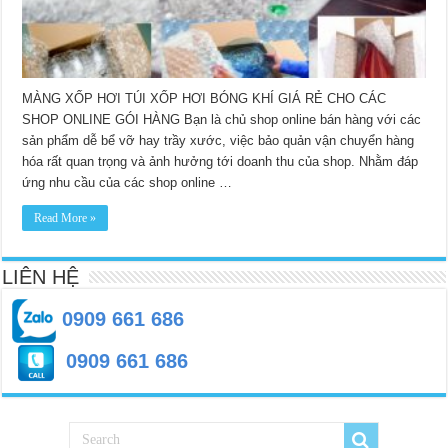
điện
thoại
tại
HCM
MÀNG XỐP HƠI TÚI XỐP HƠI BÓNG KHÍ GIÁ RẺ CHO CÁC
SHOP ONLINE GÓI HÀNG Bạn là chủ shop online bán hàng với các
sản phẩm dễ bể vỡ hay trầy xước, việc bảo quản vận chuyển hàng
hóa rất quan trọng và ảnh hưởng tới doanh thu của shop. Nhằm đáp
ứng nhu cầu của các shop online …
Read More »
LIÊN HỆ
0909 661 686
0909 661 686