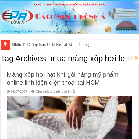
Nhận Thi Công Panel Giá Rẻ Tại Bình Dương
Tag Archives:
mua màng xốp hơi lẻ
Màng xốp hơi hạt khí gói hàng mỹ phẩm
online linh kiện điện thoại tại HCM
ở
25/07/2017
Chức năng bình luận bị tắt
Màng
xốp
hơi
hạt
khí
gói
hàng
mỹ
phẩm
online
linh
kiện