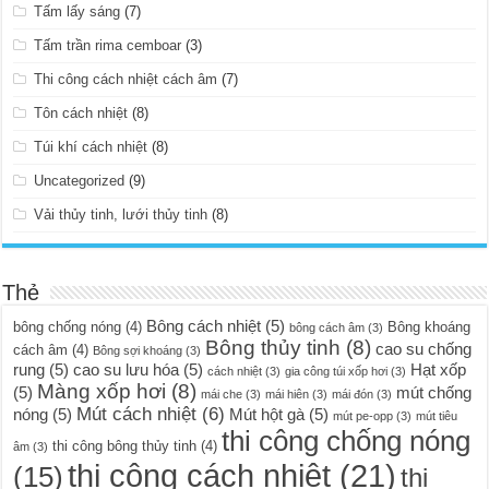
Tấm lấy sáng
(7)
Tấm trần rima cemboar
(3)
Thi công cách nhiệt cách âm
(7)
Tôn cách nhiệt
(8)
Túi khí cách nhiệt
(8)
Uncategorized
(9)
Vải thủy tinh, lưới thủy tinh
(8)
Thẻ
Bông cách nhiệt
(5)
bông chống nóng
(4)
Bông khoáng
bông cách âm
(3)
Bông thủy tinh
(8)
cao su chống
cách âm
(4)
Bông sợi khoáng
(3)
rung
(5)
cao su lưu hóa
(5)
Hạt xốp
cách nhiệt
(3)
gia công túi xốp hơi
(3)
Màng xốp hơi
(8)
(5)
mút chống
mái che
(3)
mái hiên
(3)
mái đón
(3)
Mút cách nhiệt
(6)
nóng
(5)
Mút hột gà
(5)
mút pe-opp
(3)
mút tiêu
thi công chống nóng
thi công bông thủy tinh
(4)
âm
(3)
thi công cách nhiệt
(21)
(15)
thi