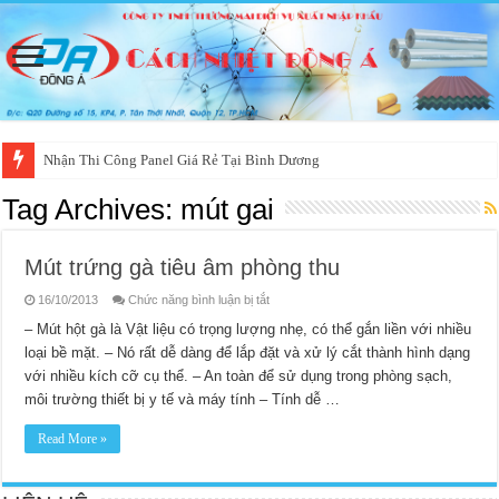
Nhận Thi Công Panel Giá Rẻ Tại Bình Dương
Tag Archives:
mút gai
Mút trứng gà tiêu âm phòng thu
ở
16/10/2013
Chức năng bình luận bị tắt
Mút
trứng
– Mút hột gà là Vật liệu có trọng lượng nhẹ, có thể gắn liền với nhiều
gà
loại bề mặt. – Nó rất dễ dàng để lắp đặt và xử lý cắt thành hình dạng
tiêu
âm
với nhiều kích cỡ cụ thể. – An toàn để sử dụng trong phòng sạch,
phòng
thu
môi trường thiết bị y tế và máy tính – Tính dễ …
Read More »