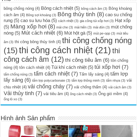
Bông cách nhiệt
(5)
bông chống nóng
(4)
Bông khoáng
bông cách âm
(3)
Bông thủy tinh
(8)
cao su chống
cách âm
(4)
Bông sợi khoáng
(3)
rung
(5)
cao su lưu hóa
(5)
Hạt xốp
cách nhiệt
(3)
gia công túi xốp hơi
(3)
Màng xốp hơi
(8)
(5)
mút chống
mái che
(3)
mái hiên
(3)
mái đón
(3)
Mút cách nhiệt
(6)
nóng
(5)
Mút hột gà
(5)
mút pe-opp
(3)
mút tiêu
thi công chống nóng
thi công bông thủy tinh
(4)
âm
(3)
thi công cách nhiệt
(21)
(15)
thi
công cách âm
(12)
thi công tiêu âm
(6)
tôn chống
túi xốp hơi
(7)
Túi khí cách nhiệt
(5)
nóng
(4)
tôn cách nhiệt
(4)
tấm cách nhiệt
(7)
tấm lợp
Tấm lấy sáng
(4)
tấm chống nóng
(3)
lấy sáng
(6)
vải
tấm lợp polycarbonate
(3)
tấm lợp thông minh
(3)
tấm nhựa
(3)
vải chống cháy
(7)
chịu nhiệt
(4)
vải chống thấm
(4)
vải cách âm
(3)
Vải thủy tinh
(7)
vải tiêu âm
(4)
Ống gió mềm
(4)
ông cách nhiệt
(3)
ống lò xo
(3)
Hình ảnh Sản phẩm