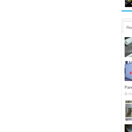
Re
Pane
25