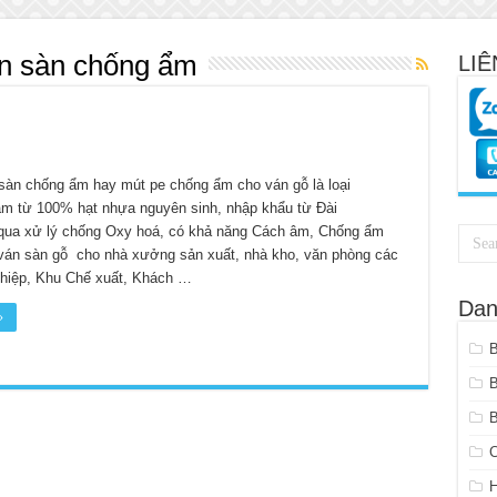
án sàn chống ẩm
LIÊ
 sàn chống ẩm hay mút pe chống ẩm cho ván gỗ là loại
m từ 100% hạt nhựa nguyên sinh, nhập khẩu từ Đài
qua xử lý chống Oxy hoá, có khả năng Cách âm, Chống ẩm
 ván sàn gỗ cho nhà xưởng sản xuất, nhà kho, văn phòng các
hiệp, Khu Chế xuất, Khách …
Dan
»
B
C
H