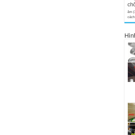
ch
âm
(
cách 
Hìn