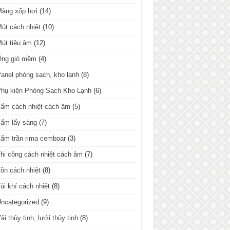
Màng xốp hơi
(14)
út cách nhiệt
(10)
út tiêu âm
(12)
Ống gió mềm
(4)
anel phòng sạch, kho lạnh
(8)
hụ kiện Phòng Sạch Kho Lạnh
(6)
ấm cách nhiệt cách âm
(5)
ấm lấy sáng
(7)
ấm trần rima cemboar
(3)
hi công cách nhiệt cách âm
(7)
ôn cách nhiệt
(8)
úi khí cách nhiệt
(8)
ncategorized
(9)
ải thủy tinh, lưới thủy tinh
(8)