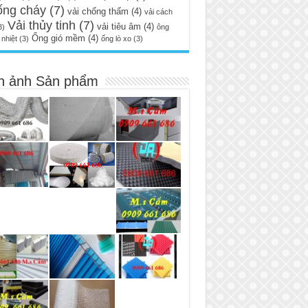
ống cháy
(7)
vải chống thấm
(4)
vải cách
Vải thủy tinh
(7)
vải tiêu âm
(4)
3)
ông
Ống gió mềm
(4)
nhiệt
(3)
ống lò xo
(3)
h ảnh Sản phẩm