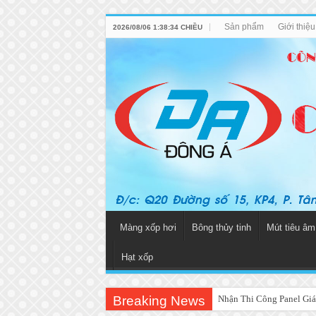
Sản phẩm
Giới thiệ
2026/08/06 1:38:34 CHIỀU
Màng xốp hơi
Bông thủy tinh
Mút tiêu âm
Hạt xốp
Breaking News
Nhận Thi Công Panel Giá