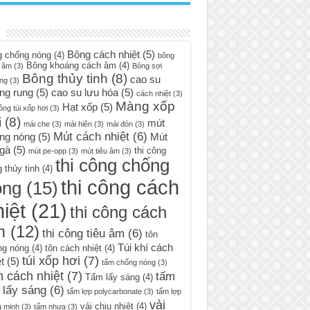
Bông cách nhiệt
(5)
g chống nóng
(4)
bông
Bông khoáng cách âm
(4)
 âm
(3)
Bông sợi
Bông thủy tinh
(8)
cao su
ng
(3)
ng rung
(5)
cao su lưu hóa
(5)
cách nhiệt
(3)
Màng xốp
Hạt xốp
(5)
ông túi xốp hơi
(3)
i
(8)
mút
mái che
(3)
mái hiên
(3)
mái đón
(3)
Mút cách nhiệt
(6)
ng nóng
(5)
Mút
 gà
(5)
thi công
mút pe-opp
(3)
mút tiêu âm
(3)
thi công chống
 thủy tinh
(4)
thi công cách
óng
(15)
iệt
(21)
thi công cách
m
(12)
thi công tiêu âm
(6)
tôn
Túi khí cách
ng nóng
(4)
tôn cách nhiệt
(4)
túi xốp hơi
(7)
t
(5)
tấm chống nóng
(3)
 cách nhiệt
(7)
tấm
Tấm lấy sáng
(4)
 lấy sáng
(6)
tấm lợp polycarbonate
(3)
tấm lợp
vải
vải chịu nhiệt
(4)
g minh
(3)
tấm nhựa
(3)