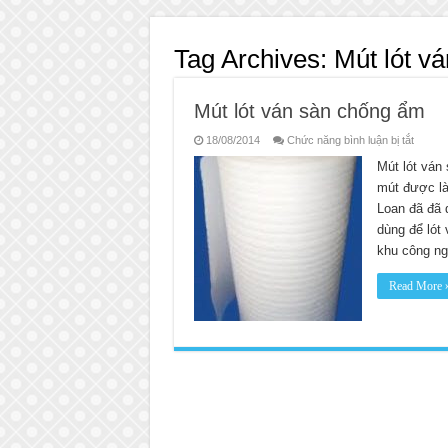
Tag Archives:
Mút lót v
Mút lót ván sàn chống ẩm
ở
18/08/2014
Chức năng bình luận bị tắt
Mút
lót
Mút lót ván
ván
mút được là
sàn
chống
Loan đã đã 
ẩm
dùng để lót
khu công ng
Read More 