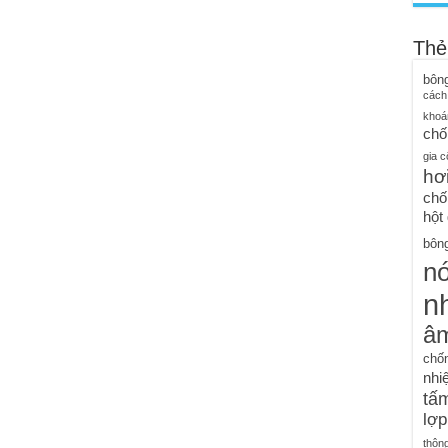
Thẻ
bôn
cách
khoá
chố
gia c
hơ
chố
hột
bông
n
nh
â
chố
nhiệ
tấm
lợp
thôn