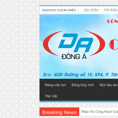
Sản phẩm
Giới thiệ
2026/07/27 3:15:38 CHIỀU
Màng xốp hơi
Bông thủy tinh
Mút tiêu âm
Hạt xốp
Breaking News
Nhận Thi Công Panel Giá