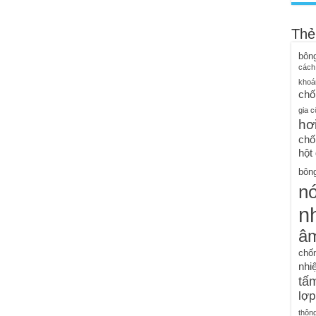
Thẻ
bôn
cách
khoá
chố
gia c
hơ
chố
hột
bông
n
nh
â
chố
nhiệ
tấm
lợp
thôn