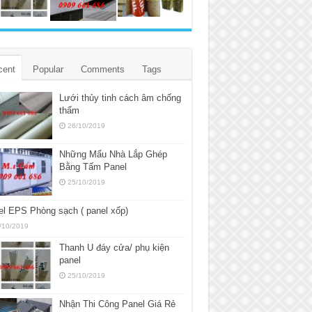
cent
Popular
Comments
Tags
Lưới thủy tinh cách âm chống
thấm
26/10/2019
Những Mẩu Nhà Lắp Ghép
Bằng Tấm Panel
25/10/2019
l EPS Phòng sạch ( panel xốp)
/10/2019
Thanh U đáy cửa/ phụ kiện
panel
25/10/2019
Nhận Thi Công Panel Giá Rẻ