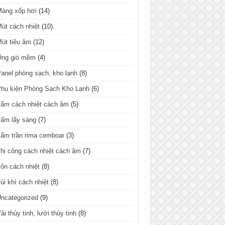
Màng xốp hơi
(14)
út cách nhiệt
(10)
út tiêu âm
(12)
Ống gió mềm
(4)
anel phòng sạch, kho lạnh
(8)
hụ kiện Phòng Sạch Kho Lạnh
(6)
ấm cách nhiệt cách âm
(5)
ấm lấy sáng
(7)
ấm trần rima cemboar
(3)
hi công cách nhiệt cách âm
(7)
ôn cách nhiệt
(8)
úi khí cách nhiệt
(8)
ncategorized
(9)
ải thủy tinh, lưới thủy tinh
(8)