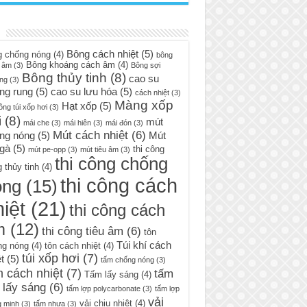
Bông cách nhiệt
(5)
g chống nóng
(4)
bông
Bông khoáng cách âm
(4)
 âm
(3)
Bông sợi
Bông thủy tinh
(8)
cao su
ng
(3)
ng rung
(5)
cao su lưu hóa
(5)
cách nhiệt
(3)
Màng xốp
Hạt xốp
(5)
ông túi xốp hơi
(3)
i
(8)
mút
mái che
(3)
mái hiên
(3)
mái đón
(3)
Mút cách nhiệt
(6)
ng nóng
(5)
Mút
 gà
(5)
thi công
mút pe-opp
(3)
mút tiêu âm
(3)
thi công chống
 thủy tinh
(4)
thi công cách
óng
(15)
iệt
(21)
thi công cách
m
(12)
thi công tiêu âm
(6)
tôn
Túi khí cách
ng nóng
(4)
tôn cách nhiệt
(4)
túi xốp hơi
(7)
t
(5)
tấm chống nóng
(3)
 cách nhiệt
(7)
tấm
Tấm lấy sáng
(4)
 lấy sáng
(6)
tấm lợp polycarbonate
(3)
tấm lợp
vải
vải chịu nhiệt
(4)
g minh
(3)
tấm nhựa
(3)