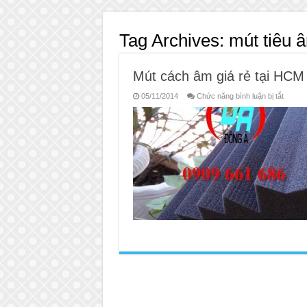
Tag Archives:
mút tiêu 
Mút cách âm giá rẻ tại HCM
ở
05/11/2014
Chức năng bình luận bị tắt
Mút
cách
âm
giá
rẻ
tại
HCM