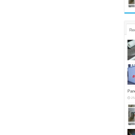
Re
Pane
25