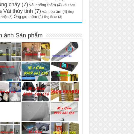
ống cháy
(7)
vải chống thấm
(4)
vải cách
Vải thủy tinh
(7)
vải tiêu âm
(4)
3)
ông
Ống gió mềm
(4)
nhiệt
(3)
ống lò xo
(3)
h ảnh Sản phẩm