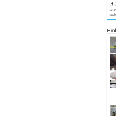
ch
âm
(
cách 
Hìn