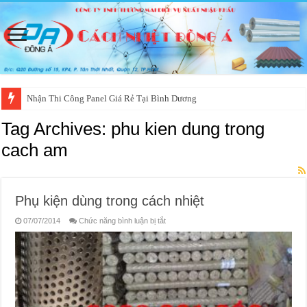
Nhận Thi Công Panel Giá Rẻ Tại Bình Dương
Tag Archives:
phu kien dung trong
cach am
Phụ kiện dùng trong cách nhiệt
ở
07/07/2014
Chức năng bình luận bị tắt
Phụ
kiện
dùng
trong
cách
nhiệt