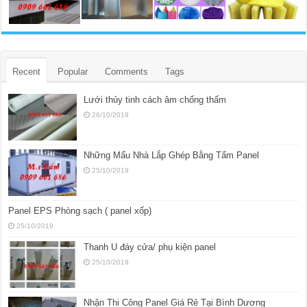
Recent
Popular
Comments
Tags
Lưới thủy tinh cách âm chống thấm
26/10/2019
Những Mẩu Nhà Lắp Ghép Bằng Tấm Panel
25/10/2019
Panel EPS Phòng sạch ( panel xốp)
25/10/2019
Thanh U đáy cửa/ phụ kiện panel
25/10/2019
Nhận Thi Công Panel Giá Rẻ Tại Bình Dương