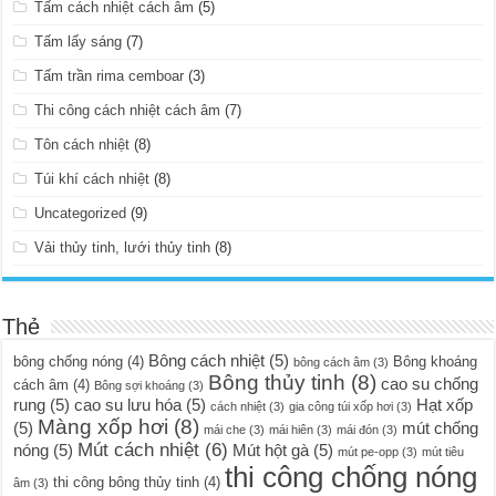
Tấm cách nhiệt cách âm
(5)
Tấm lấy sáng
(7)
Tấm trần rima cemboar
(3)
Thi công cách nhiệt cách âm
(7)
Tôn cách nhiệt
(8)
Túi khí cách nhiệt
(8)
Uncategorized
(9)
Vải thủy tinh, lưới thủy tinh
(8)
Thẻ
Bông cách nhiệt
(5)
bông chống nóng
(4)
Bông khoáng
bông cách âm
(3)
Bông thủy tinh
(8)
cao su chống
cách âm
(4)
Bông sợi khoáng
(3)
rung
(5)
cao su lưu hóa
(5)
Hạt xốp
cách nhiệt
(3)
gia công túi xốp hơi
(3)
Màng xốp hơi
(8)
(5)
mút chống
mái che
(3)
mái hiên
(3)
mái đón
(3)
Mút cách nhiệt
(6)
nóng
(5)
Mút hột gà
(5)
mút pe-opp
(3)
mút tiêu
thi công chống nóng
thi công bông thủy tinh
(4)
âm
(3)