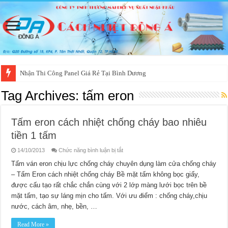
Nhận Thi Công Panel Giá Rẻ Tại Bình Dương
Tag Archives:
tấm eron
Tấm eron cách nhiệt chống cháy bao nhiêu
tiền 1 tấm
ở
14/10/2013
Chức năng bình luận bị tắt
Tấm
eron
Tấm ván eron chịu lực chống cháy chuyên dụng làm cửa chống cháy
cách
– Tấm Eron cách nhiệt chống cháy Bề mặt tấm không bọc giấy,
nhiệt
chống
được cấu tạo rất chắc chắn cùng với 2 lớp màng lưới bọc trên bề
cháy
bao
mặt tấm, tạo sự láng mịn cho tấm. Với ưu điểm : chống cháy,chịu
nhiêu
tiền
nước, cách âm, nhẹ, bền, …
1
tấm
Read More »