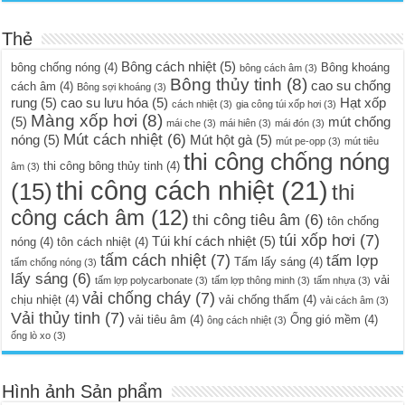
Thẻ
Bông cách nhiệt
(5)
bông chống nóng
(4)
Bông khoáng
bông cách âm
(3)
Bông thủy tinh
(8)
cao su chống
cách âm
(4)
Bông sợi khoáng
(3)
rung
(5)
cao su lưu hóa
(5)
Hạt xốp
cách nhiệt
(3)
gia công túi xốp hơi
(3)
Màng xốp hơi
(8)
(5)
mút chống
mái che
(3)
mái hiên
(3)
mái đón
(3)
Mút cách nhiệt
(6)
nóng
(5)
Mút hột gà
(5)
mút pe-opp
(3)
mút tiêu
thi công chống nóng
thi công bông thủy tinh
(4)
âm
(3)
thi công cách nhiệt
(21)
(15)
thi
công cách âm
(12)
thi công tiêu âm
(6)
tôn chống
túi xốp hơi
(7)
Túi khí cách nhiệt
(5)
nóng
(4)
tôn cách nhiệt
(4)
tấm cách nhiệt
(7)
tấm lợp
Tấm lấy sáng
(4)
tấm chống nóng
(3)
lấy sáng
(6)
vải
tấm lợp polycarbonate
(3)
tấm lợp thông minh
(3)
tấm nhựa
(3)
vải chống cháy
(7)
chịu nhiệt
(4)
vải chống thấm
(4)
vải cách âm
(3)
Vải thủy tinh
(7)
vải tiêu âm
(4)
Ống gió mềm
(4)
ông cách nhiệt
(3)
ống lò xo
(3)
Hình ảnh Sản phẩm