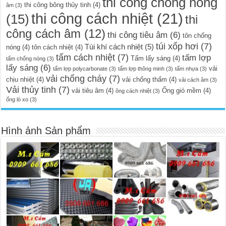
thi công chống nóng
thi công bông thủy tinh
(4)
âm
(3)
thi công cách nhiệt
(21)
(15)
thi
công cách âm
(12)
thi công tiêu âm
(6)
tôn chống
túi xốp hơi
(7)
Túi khí cách nhiệt
(5)
nóng
(4)
tôn cách nhiệt
(4)
tấm cách nhiệt
(7)
tấm lợp
Tấm lấy sáng
(4)
tấm chống nóng
(3)
lấy sáng
(6)
vải
tấm lợp polycarbonate
(3)
tấm lợp thông minh
(3)
tấm nhựa
(3)
vải chống cháy
(7)
chịu nhiệt
(4)
vải chống thấm
(4)
vải cách âm
(3)
Vải thủy tinh
(7)
vải tiêu âm
(4)
Ống gió mềm
(4)
ông cách nhiệt
(3)
ống lò xo
(3)
Hình ảnh Sản phẩm