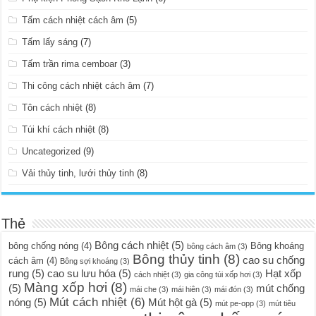
Tấm cách nhiệt cách âm
(5)
Tấm lấy sáng
(7)
Tấm trần rima cemboar
(3)
Thi công cách nhiệt cách âm
(7)
Tôn cách nhiệt
(8)
Túi khí cách nhiệt
(8)
Uncategorized
(9)
Vải thủy tinh, lưới thủy tinh
(8)
Thẻ
Bông cách nhiệt
(5)
bông chống nóng
(4)
Bông khoáng
bông cách âm
(3)
Bông thủy tinh
(8)
cao su chống
cách âm
(4)
Bông sợi khoáng
(3)
rung
(5)
cao su lưu hóa
(5)
Hạt xốp
cách nhiệt
(3)
gia công túi xốp hơi
(3)
Màng xốp hơi
(8)
(5)
mút chống
mái che
(3)
mái hiên
(3)
mái đón
(3)
Mút cách nhiệt
(6)
nóng
(5)
Mút hột gà
(5)
mút pe-opp
(3)
mút tiêu