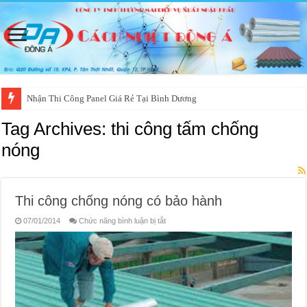
Nhận Thi Công Panel Giá Rẻ Tại Bình Dương
Tag Archives:
thi công tấm chống
nóng
Thi công chống nóng có bảo hành
ở
07/01/2014
Chức năng bình luận bị tắt
Thi
công
chống
nóng
có
bảo
hành