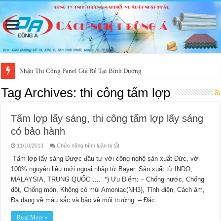
Nhận Thi Công Panel Giá Rẻ Tại Bình Dương
Tag Archives:
thi công tấm lợp
Tấm lợp lấy sáng, thi công tấm lợp lấy sáng
có bảo hành
ở
11/10/2013
Chức năng bình luận bị tắt
Tấm
lợp
Tấm lợp lấy sáng Được đầu tư với công nghệ sản xuất Đức, với
lấy
100% nguyên liệu mới ngoại nhập từ Bayer. Sản xuất từ INDO,
sáng,
thi
MALAYSIA, TRUNG QUỐC …. *) Ưu Điểm: – Chống nước, Chống
công
tấm
dột, Chống mòn, Không có mùi Amoniac(NH3), Tĩnh điện, Cách âm,
lợp
lấy
Đa dạng về màu sắc và bảo vệ môi trường. – Đặc …
sáng
có
bảo
Read More »