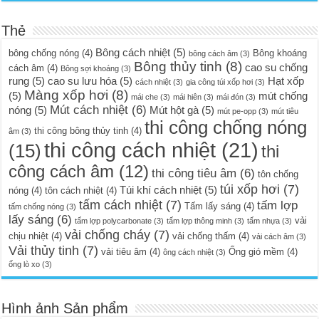
Thẻ
Bông cách nhiệt
(5)
bông chống nóng
(4)
Bông khoáng
bông cách âm
(3)
Bông thủy tinh
(8)
cao su chống
cách âm
(4)
Bông sợi khoáng
(3)
rung
(5)
cao su lưu hóa
(5)
Hạt xốp
cách nhiệt
(3)
gia công túi xốp hơi
(3)
Màng xốp hơi
(8)
(5)
mút chống
mái che
(3)
mái hiên
(3)
mái đón
(3)
Mút cách nhiệt
(6)
nóng
(5)
Mút hột gà
(5)
mút pe-opp
(3)
mút tiêu
thi công chống nóng
thi công bông thủy tinh
(4)
âm
(3)
thi công cách nhiệt
(21)
(15)
thi
công cách âm
(12)
thi công tiêu âm
(6)
tôn chống
túi xốp hơi
(7)
Túi khí cách nhiệt
(5)
nóng
(4)
tôn cách nhiệt
(4)
tấm cách nhiệt
(7)
tấm lợp
Tấm lấy sáng
(4)
tấm chống nóng
(3)
lấy sáng
(6)
vải
tấm lợp polycarbonate
(3)
tấm lợp thông minh
(3)
tấm nhựa
(3)
vải chống cháy
(7)
chịu nhiệt
(4)
vải chống thấm
(4)
vải cách âm
(3)
Vải thủy tinh
(7)
vải tiêu âm
(4)
Ống gió mềm
(4)
ông cách nhiệt
(3)
ống lò xo
(3)
Hình ảnh Sản phẩm