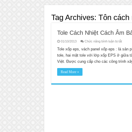
Tag Archives:
Tôn cách 
Tole Cách Nhiệt Cách Âm B
ở
01/10/2013
Chức năng bình luận bị tắt
Tole
Cách
Tole xốp eps, vách panel xốp eps : là sản
Nhiệt
tole, hai mặt tole với lớp xốp EPS ở giữa t
Cách
Âm
Việt. Được cung cấp cho các công trình x
Bảo
Ôn
Read More »