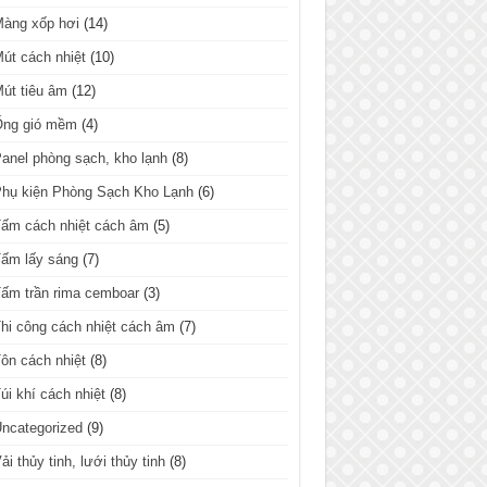
Màng xốp hơi
(14)
út cách nhiệt
(10)
út tiêu âm
(12)
Ống gió mềm
(4)
anel phòng sạch, kho lạnh
(8)
hụ kiện Phòng Sạch Kho Lạnh
(6)
ấm cách nhiệt cách âm
(5)
ấm lấy sáng
(7)
ấm trần rima cemboar
(3)
hi công cách nhiệt cách âm
(7)
ôn cách nhiệt
(8)
úi khí cách nhiệt
(8)
ncategorized
(9)
ải thủy tinh, lưới thủy tinh
(8)