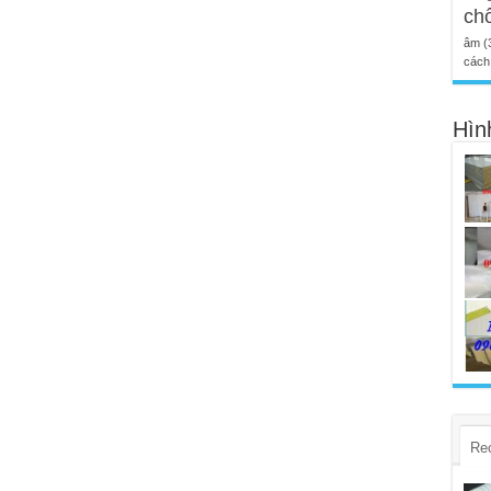
ch
âm
(
cách 
Hìn
Re