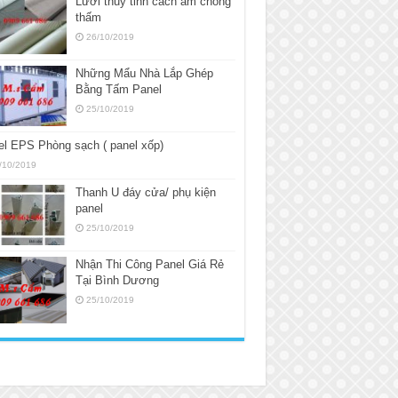
Lưới thủy tinh cách âm chống
thấm
26/10/2019
Những Mẩu Nhà Lắp Ghép
Bằng Tấm Panel
25/10/2019
l EPS Phòng sạch ( panel xốp)
/10/2019
Thanh U đáy cửa/ phụ kiện
panel
25/10/2019
Nhận Thi Công Panel Giá Rẻ
Tại Bình Dương
25/10/2019