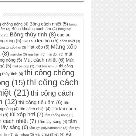
Bông cách nhiệt
(5)
g chống nóng
(4)
bông
Bông khoáng cách âm
(4)
 âm
(3)
Bông sợi
Bông thủy tinh
(8)
cao su
ng
(3)
ng rung
(5)
cao su lưu hóa
(5)
cách nhiệt
(3)
Màng xốp
Hạt xốp
(5)
ông túi xốp hơi
(3)
i
(8)
mút
mái che
(3)
mái hiên
(3)
mái đón
(3)
Mút cách nhiệt
(6)
ng nóng
(5)
Mút
 gà
(5)
thi công
mút pe-opp
(3)
mút tiêu âm
(3)
thi công chống
 thủy tinh
(4)
thi công cách
óng
(15)
iệt
(21)
thi công cách
m
(12)
thi công tiêu âm
(6)
tôn
Túi khí cách
ng nóng
(4)
tôn cách nhiệt
(4)
túi xốp hơi
(7)
t
(5)
tấm chống nóng
(3)
 cách nhiệt
(7)
tấm
Tấm lấy sáng
(4)
 lấy sáng
(6)
tấm lợp polycarbonate
(3)
tấm lợp
vải
vải chịu nhiệt
(4)
g minh
(3)
tấm nhựa
(3)