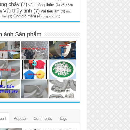
ống cháy
(7)
vải chống thấm
(4)
vải cách
Vải thủy tinh
(7)
vải tiêu âm
(4)
3)
ông
Ống gió mềm
(4)
nhiệt
(3)
ống lò xo
(3)
h ảnh Sản phẩm
cent
Popular
Comments
Tags