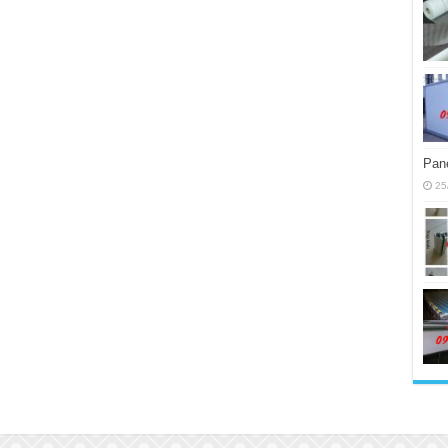
Pane
25