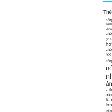
Thẻ
bôn
cách
khoá
chố
gia c
hơ
chố
hột
bông
n
nh
â
chố
nhiệ
tấm
lợp
thôn