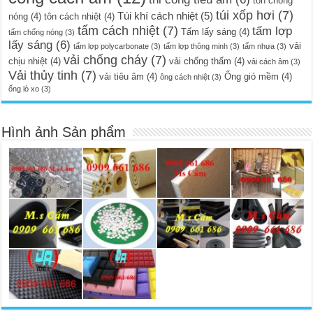
tôn chống
túi xốp hơi
(7)
Túi khí cách nhiệt
(5)
nóng
(4)
tôn cách nhiệt
(4)
tấm cách nhiệt
(7)
tấm lợp
Tấm lấy sáng
(4)
tấm chống nóng
(3)
lấy sáng
(6)
vải
tấm lợp polycarbonate
(3)
tấm lợp thông minh
(3)
tấm nhựa
(3)
vải chống cháy
(7)
chịu nhiệt
(4)
vải chống thấm
(4)
vải cách âm
(3)
Vải thủy tinh
(7)
vải tiêu âm
(4)
Ống gió mềm
(4)
ông cách nhiệt
(3)
ống lò xo
(3)
Hình ảnh Sản phẩm