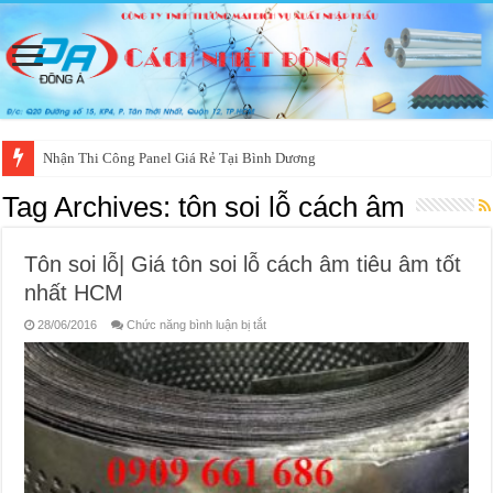
Nhận Thi Công Panel Giá Rẻ Tại Bình Dương
Tag Archives:
tôn soi lỗ cách âm
Tôn soi lỗ| Giá tôn soi lỗ cách âm tiêu âm tốt
nhất HCM
ở
28/06/2016
Chức năng bình luận bị tắt
Tôn
soi
lỗ|
Giá
tôn
soi
lỗ
cách
âm
tiêu
âm
tốt