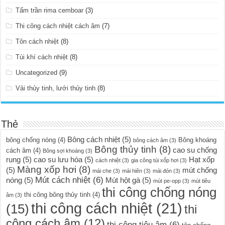
Tấm trần rima cemboar
(3)
Thi công cách nhiệt cách âm
(7)
Tôn cách nhiệt
(8)
Túi khí cách nhiệt
(8)
Uncategorized
(9)
Vải thủy tinh, lưới thủy tinh
(8)
Thẻ
Bông cách nhiệt
(5)
bông chống nóng
(4)
Bông khoáng
bông cách âm
(3)
Bông thủy tinh
(8)
cao su chống
cách âm
(4)
Bông sợi khoáng
(3)
rung
(5)
cao su lưu hóa
(5)
Hạt xốp
cách nhiệt
(3)
gia công túi xốp hơi
(3)
Màng xốp hơi
(8)
(5)
mút chống
mái che
(3)
mái hiên
(3)
mái đón
(3)
Mút cách nhiệt
(6)
nóng
(5)
Mút hột gà
(5)
mút pe-opp
(3)
mút tiêu
thi công chống nóng
thi công bông thủy tinh
(4)
âm
(3)
thi công cách nhiệt
(21)
(15)
thi
công cách âm
(12)
thi công tiêu âm
(6)