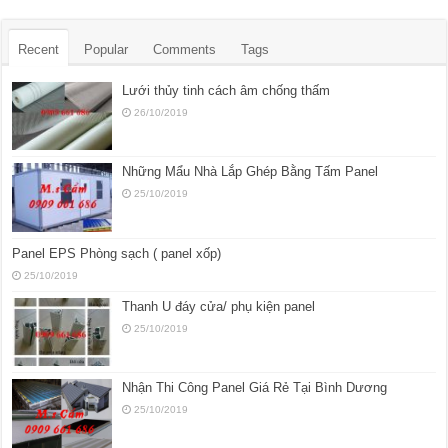
Recent
Popular
Comments
Tags
Lưới thủy tinh cách âm chống thấm
26/10/2019
Những Mẩu Nhà Lắp Ghép Bằng Tấm Panel
25/10/2019
Panel EPS Phòng sạch ( panel xốp)
25/10/2019
Thanh U đáy cửa/ phụ kiện panel
25/10/2019
Nhận Thi Công Panel Giá Rẻ Tại Bình Dương
25/10/2019