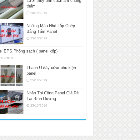
Lưới thủy tinh cách âm chống
thấm
26/10/2019
Những Mẩu Nhà Lắp Ghép
Bằng Tấm Panel
25/10/2019
l EPS Phòng sạch ( panel xốp)
/10/2019
Thanh U đáy cửa/ phụ kiện
panel
25/10/2019
Nhận Thi Công Panel Giá Rẻ
Tại Bình Dương
25/10/2019