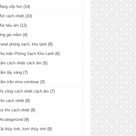
Màng xốp hơi
(14)
út cách nhiệt
(10)
út tiêu âm
(12)
Ống gió mềm
(4)
anel phòng sạch, kho lạnh
(8)
hụ kiện Phòng Sạch Kho Lạnh
(6)
ấm cách nhiệt cách âm
(5)
ấm lấy sáng
(7)
ấm trần rima cemboar
(3)
hi công cách nhiệt cách âm
(7)
ôn cách nhiệt
(8)
úi khí cách nhiệt
(8)
ncategorized
(9)
ải thủy tinh, lưới thủy tinh
(8)