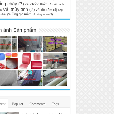
ống cháy
(7)
vải chống thấm
(4)
vải cách
Vải thủy tinh
(7)
vải tiêu âm
(4)
3)
ông
Ống gió mềm
(4)
nhiệt
(3)
ống lò xo
(3)
h ảnh Sản phẩm
cent
Popular
Comments
Tags