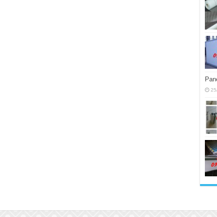
Pane
25