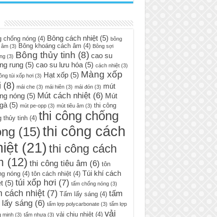
Bông cách nhiệt
(5)
g chống nóng
(4)
bông
Bông khoáng cách âm
(4)
 âm
(3)
Bông sợi
Bông thủy tinh
(8)
cao su
ng
(3)
ng rung
(5)
cao su lưu hóa
(5)
cách nhiệt
(3)
Màng xốp
Hạt xốp
(5)
ông túi xốp hơi
(3)
i
(8)
mút
mái che
(3)
mái hiên
(3)
mái đón
(3)
Mút cách nhiệt
(6)
ng nóng
(5)
Mút
 gà
(5)
thi công
mút pe-opp
(3)
mút tiêu âm
(3)
thi công chống
 thủy tinh
(4)
thi công cách
óng
(15)
iệt
(21)
thi công cách
m
(12)
thi công tiêu âm
(6)
tôn
Túi khí cách
ng nóng
(4)
tôn cách nhiệt
(4)
túi xốp hơi
(7)
t
(5)
tấm chống nóng
(3)
 cách nhiệt
(7)
tấm
Tấm lấy sáng
(4)
 lấy sáng
(6)
tấm lợp polycarbonate
(3)
tấm lợp
vải
vải chịu nhiệt
(4)
g minh
(3)
tấm nhựa
(3)