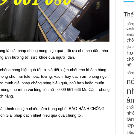
Thẻ
bôn
cách
khoá
chố
gia c
g là giải pháp chống nóng hiệu quả , tối ưu cho nhà dân, nhà
hơ
hông ảnh hưởng tới sức khỏe của người dân.
chố
hột
chống nóng hiệu quả tối ưu và tiết kiệm nhất cho khách hàng
bông
nóng cho mái tole hoặc tường, vách, hay cách âm phòng ngủ,
n
cho mình
giải pháp chống nóng hiệu quả
, phù hợp hoặc muốn
nh
g nóng cho mình vui lòng liên hệ : 0909 661 686 Ms Cẩm, chúng
ch hàng.
â
chố
 quả, khinh nghiệm nhiều năm trong nghề, BẢO HÀNH CHỐNG
nhiệ
n Giải pháp cách nhiệt hiệu quả của chúng tôi.
tấm
lợp
thôn