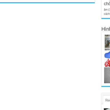
ch
âm
(
cách 
Hìn
Re