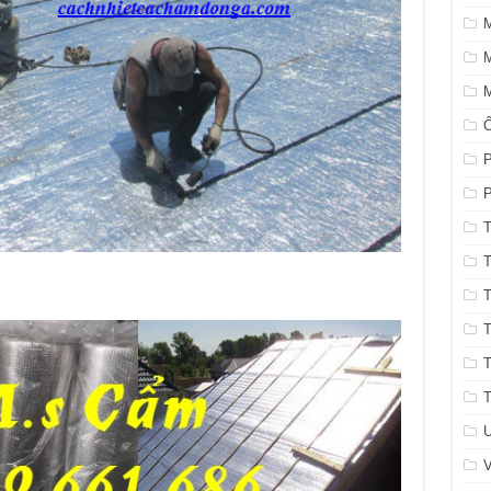
M
M
P
P
T
T
T
T
T
T
U
V