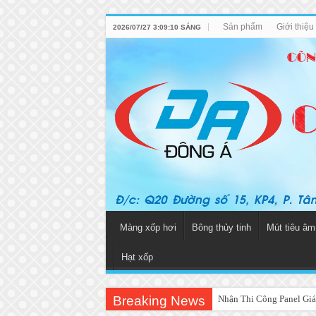
Sản phẩm
Giới thiệ
2026/07/27 3:09:10 SÁNG
Màng xốp hơi
Bông thủy tinh
Mút tiêu âm
Hạt xốp
Breaking News
Nhận Thi Công Panel Giá