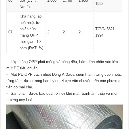
06
đứt (ĐVT:
1.600
1.700
1.900
1993
N/m2)
Khả năng lão
hoá nhiệt tự
nhiên của
TCVN 5821-
07
2
2
2
màng OPP
1994
thời gian: 10
năm (ĐVT: %)
– Lớp màng OPP phải mỏng và bóng đều, bám dính chắc vào lớp
mút PE tiêu chuẩn.
– Mút PE-OPP cách nhiệt Đông Á được cuộn thành từng cuộn hoặc
từng tấm, đựng trong bao nylon, được vận chuyển trên các phương
tiện có mái che.
– Sản phẩm được bảo quản ở nơi khô mát, tránh ẩm thấp và môi
trường oxy hoá.