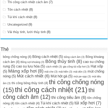
Thi công cách nhiệt cách âm
(7)
Tôn cách nhiệt
(8)
Túi khí cách nhiệt
(8)
Uncategorized
(9)
Vải thủy tinh, lưới thủy tinh
(8)
Thẻ
Bông cách nhiệt
(5)
bông chống nóng
(4)
Bông khoáng
bông cách âm
(3)
Bông thủy tinh
(8)
cao su chống
cách âm
(4)
Bông sợi khoáng
(3)
rung
(5)
cao su lưu hóa
(5)
Hạt xốp
cách nhiệt
(3)
gia công túi xốp hơi
(3)
Màng xốp hơi
(8)
(5)
mút chống
mái che
(3)
mái hiên
(3)
mái đón
(3)
Mút cách nhiệt
(6)
nóng
(5)
Mút hột gà
(5)
mút pe-opp
(3)
mút tiêu
thi công chống nóng
thi công bông thủy tinh
(4)
âm
(3)
thi công cách nhiệt
(21)
(15)
thi
công cách âm
(12)
thi công tiêu âm
(6)
tôn chống
túi xốp hơi
(7)
Túi khí cách nhiệt
(5)
nóng
(4)
tôn cách nhiệt
(4)