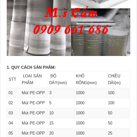
1. QUY CÁCH SẢN PHẨM:
LOẠI SẢN
ĐỘ
KHỔ
CHIỀU
STT
PHẨM
DÀY(mm)
RỘNG(mm)
DÀI(m)
01
Mút PE-OPP
3
1000
100
02
Mút PE-OPP
5
1000
100
03
Mút PE-OPP
10
1000
50
04
Mút PE-OPP
15
1000
50
05
Mút PE-OPP
20
1000
25