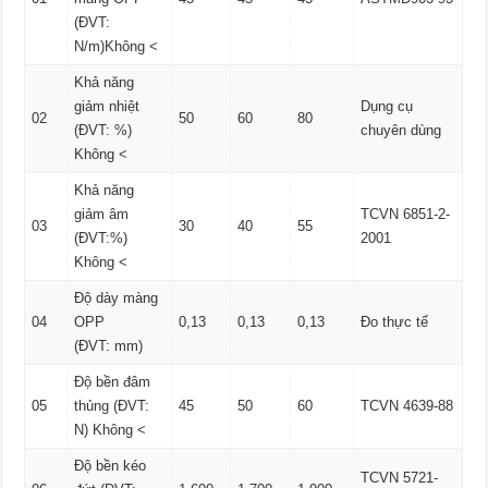
(ĐVT:
N/m)Không <
Khả năng
giảm nhiệt
Dụng cụ
02
50
60
80
(ĐVT: %)
chuyên dùng
Không <
Khả năng
giảm âm
TCVN 6851-2-
03
30
40
55
(ĐVT:%)
2001
Không <
Độ dày màng
04
OPP
0,13
0,13
0,13
Đo thực tế
(ĐVT: mm)
Độ bền đâm
05
thủng (ĐVT:
45
50
60
TCVN 4639-88
N) Không <
Độ bền kéo
TCVN 5721-