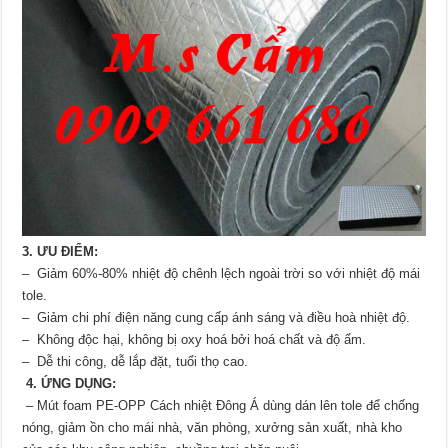
3. ƯU ĐIỂM:
– Giảm 60%-80% nhiệt độ chênh lệch ngoài trời so với nhiệt độ mái
tole.
– Giảm chi phí điện năng cung cấp ánh sáng và điều hoà nhiệt độ.
– Không độc hại, không bị oxy hoá bởi hoá chất và độ ẩm.
– Dễ thi công, dễ lắp đặt, tuổi thọ cao.
4. ỨNG DỤNG:
– Mút foam PE-OPP Cách nhiệt Đông Á dùng dán lên tole để chống
nóng, giảm ồn cho mái nhà, văn phòng, xưởng sản xuất, nhà kho