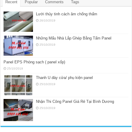
Recent
Popular
Comments
Tags
Lưới thủy tinh cách âm chống thấm
26/10/2019
Những Mẩu Nhà Lắp Ghép Bằng Tấm Panel
25/10/2019
Panel EPS Phòng sạch ( panel xốp)
25/10/2019
Thanh U đáy cửa/ phụ kiện panel
25/10/2019
Nhận Thi Công Panel Giá Rẻ Tại Bình Dương
25/10/2019