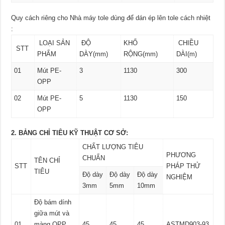
Quy cách riêng cho Nhà máy tole dùng để dán ép lên tole cách nhiệt
:
LOẠI SẢN
ĐỘ
KHỔ
CHIỀU
STT
PHẨM
DÀY(mm)
RỘNG(mm)
DÀI(m)
01
Mút PE-
3
1130
300
OPP
02
Mút PE-
5
1130
150
OPP
2. BẢNG CHỈ TIÊU KỸ THUẬT CƠ SỞ:
CHẤT LƯỢNG TIÊU
PHƯƠNG
CHUẨN
TÊN CHỈ
STT
PHÁP THỬ
TIÊU
Độ dày
Độ dày
Độ dày
NGHIỆM
3mm
5mm
10mm
Độ bám dính
giữa mút và
01
màng OPP
45
45
45
ASTMD903-93