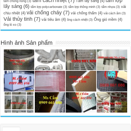
tấm cách nhiệt
(7)
tấm lợp
Tấm lấy sáng
(4)
tấm chống nóng
(3)
lấy sáng
(6)
vải
tấm lợp polycarbonate
(3)
tấm lợp thông minh
(3)
tấm nhựa
(3)
vải chống cháy
(7)
chịu nhiệt
(4)
vải chống thấm
(4)
vải cách âm
(3)
Vải thủy tinh
(7)
vải tiêu âm
(4)
Ống gió mềm
(4)
ông cách nhiệt
(3)
ống lò xo
(3)
Hình ảnh Sản phẩm