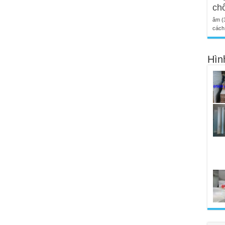
ch
âm
(
cách 
Hìn