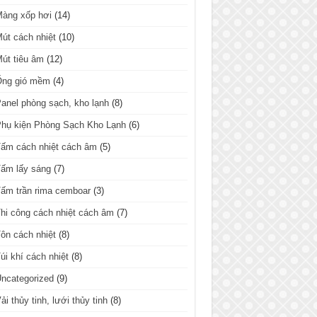
Màng xốp hơi
(14)
út cách nhiệt
(10)
út tiêu âm
(12)
Ống gió mềm
(4)
anel phòng sạch, kho lạnh
(8)
hụ kiện Phòng Sạch Kho Lạnh
(6)
ấm cách nhiệt cách âm
(5)
ấm lấy sáng
(7)
ấm trần rima cemboar
(3)
hi công cách nhiệt cách âm
(7)
ôn cách nhiệt
(8)
úi khí cách nhiệt
(8)
ncategorized
(9)
ải thủy tinh, lưới thủy tinh
(8)