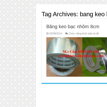
Tag Archives:
bang keo 
Băng keo bạc nhôm 8cm
ở
25/08/2014
Chức năng bình luận bị tắt
Băng
keo
bạc
nhôm
8cm