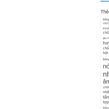
Thẻ
bôn
cách
khoá
chố
gia c
hơ
chố
hột
bông
n
nh
â
chố
nhiệ
tấm
lợp
thôn