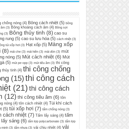
Bông cách nhiệt
(5)
g chống nóng
(4)
bông
Bông khoáng cách âm
(4)
 âm
(3)
Bông sợi
Bông thủy tinh
(8)
cao su
ng
(3)
ng rung
(5)
cao su lưu hóa
(5)
cách nhiệt
(3)
Màng xốp
Hạt xốp
(5)
ông túi xốp hơi
(3)
i
(8)
mút
mái che
(3)
mái hiên
(3)
mái đón
(3)
Mút cách nhiệt
(6)
ng nóng
(5)
Mút
 gà
(5)
thi công
mút pe-opp
(3)
mút tiêu âm
(3)
thi công chống
 thủy tinh
(4)
thi công cách
óng
(15)
iệt
(21)
thi công cách
m
(12)
thi công tiêu âm
(6)
tôn
Túi khí cách
ng nóng
(4)
tôn cách nhiệt
(4)
túi xốp hơi
(7)
t
(5)
tấm chống nóng
(3)
 cách nhiệt
(7)
tấm
Tấm lấy sáng
(4)
 lấy sáng
(6)
tấm lợp polycarbonate
(3)
tấm lợp
vải
vải chịu nhiệt
(4)
g minh
(3)
tấm nhựa
(3)