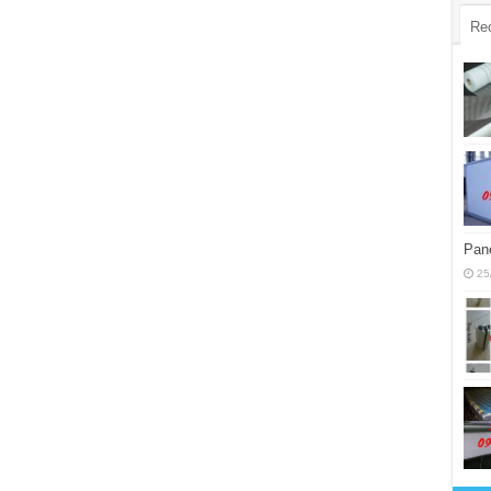
Re
Pane
25