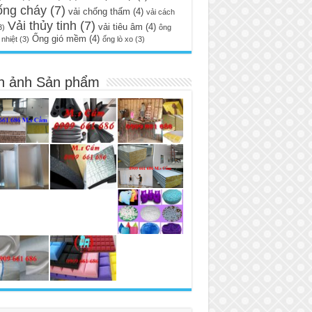
ống cháy
(7)
vải chống thấm
(4)
vải cách
Vải thủy tinh
(7)
vải tiêu âm
(4)
3)
ông
Ống gió mềm
(4)
nhiệt
(3)
ống lò xo
(3)
h ảnh Sản phẩm