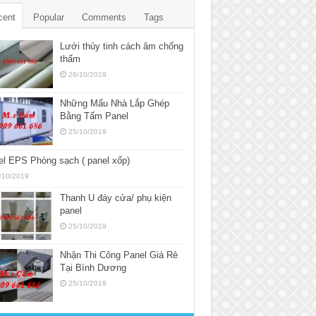
cent
Popular
Comments
Tags
Lưới thủy tinh cách âm chống
thấm
26/10/2019
Những Mẩu Nhà Lắp Ghép
Bằng Tấm Panel
25/10/2019
l EPS Phòng sạch ( panel xốp)
/10/2019
Thanh U đáy cửa/ phụ kiện
panel
25/10/2019
Nhận Thi Công Panel Giá Rẻ
Tại Bình Dương
25/10/2019