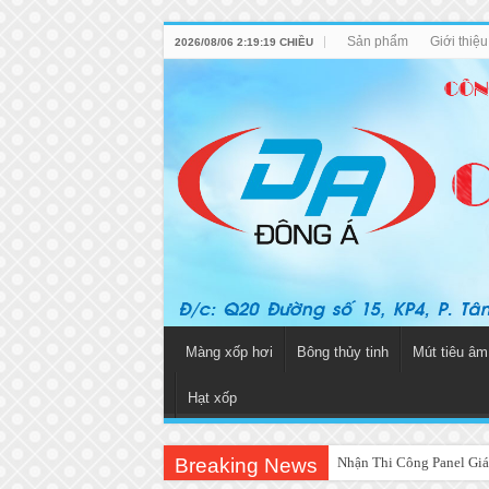
Sản phẩm
Giới thiệ
2026/08/06 2:19:19 CHIỀU
Màng xốp hơi
Bông thủy tinh
Mút tiêu âm
Hạt xốp
Breaking News
Nhận Thi Công Panel Giá