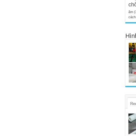
ch
âm
(
cách 
Hìn
Re