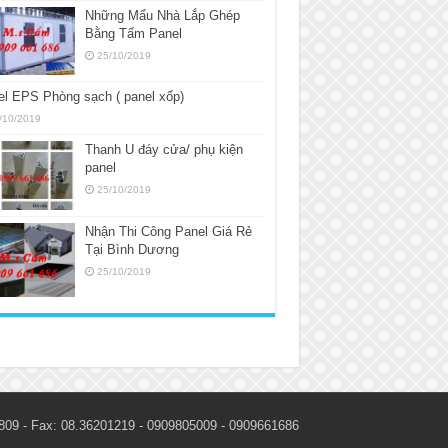
Những Mẩu Nhà Lắp Ghép
Bằng Tấm Panel
25/10/2019
l EPS Phòng sạch ( panel xốp)
/10/2019
Thanh U đáy cửa/ phụ kiện
panel
25/10/2019
Nhận Thi Công Panel Giá Rẻ
Tại Bình Dương
25/10/2019
809 - Fax: 08.36201219 - 0909805009 - 0909661686