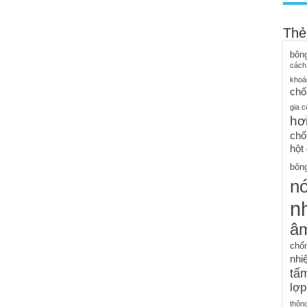
Thẻ
bôn
cách
khoá
chố
gia c
hơ
chố
hột
bông
n
nh
â
chố
nhiệ
tấm
lợp
thôn