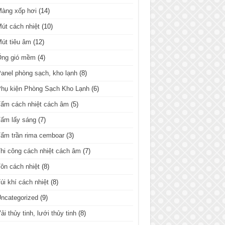
Màng xốp hơi
(14)
út cách nhiệt
(10)
út tiêu âm
(12)
Ống gió mềm
(4)
anel phòng sạch, kho lạnh
(8)
hụ kiện Phòng Sạch Kho Lạnh
(6)
ấm cách nhiệt cách âm
(5)
ấm lấy sáng
(7)
ấm trần rima cemboar
(3)
hi công cách nhiệt cách âm
(7)
ôn cách nhiệt
(8)
úi khí cách nhiệt
(8)
ncategorized
(9)
ải thủy tinh, lưới thủy tinh
(8)