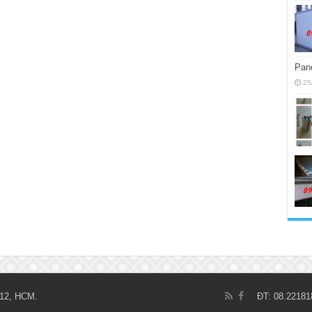
Pane
25
.12, HCM.
ĐT: 08.22181