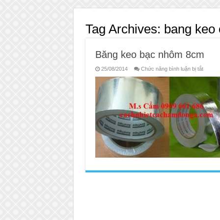
Tag Archives:
bang keo 
Băng keo bạc nhôm 8cm
ở
25/08/2014
Chức năng bình luận bị tắt
Băng
keo
bạc
nhôm
8cm