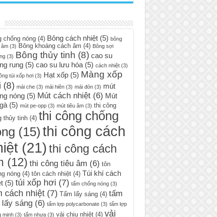
Bông cách nhiệt
(5)
g chống nóng
(4)
bông
Bông khoáng cách âm
(4)
 âm
(3)
Bông sợi
Bông thủy tinh
(8)
cao su
ng
(3)
ng rung
(5)
cao su lưu hóa
(5)
cách nhiệt
(3)
Màng xốp
Hạt xốp
(5)
ông túi xốp hơi
(3)
i
(8)
mút
mái che
(3)
mái hiên
(3)
mái đón
(3)
Mút cách nhiệt
(6)
ng nóng
(5)
Mút
 gà
(5)
thi công
mút pe-opp
(3)
mút tiêu âm
(3)
thi công chống
 thủy tinh
(4)
thi công cách
óng
(15)
iệt
(21)
thi công cách
m
(12)
thi công tiêu âm
(6)
tôn
Túi khí cách
ng nóng
(4)
tôn cách nhiệt
(4)
túi xốp hơi
(7)
t
(5)
tấm chống nóng
(3)
 cách nhiệt
(7)
tấm
Tấm lấy sáng
(4)
 lấy sáng
(6)
tấm lợp polycarbonate
(3)
tấm lợp
vải
vải chịu nhiệt
(4)
g minh
(3)
tấm nhựa
(3)