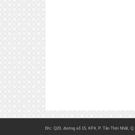
Đ/c: Q20, đường số 15, KP4, P. Tân Thới Nhất, Q