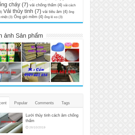
ống cháy
(7)
vải chống thấm
(4)
vải cách
Vải thủy tinh
(7)
vải tiêu âm
(4)
3)
ông
Ống gió mềm
(4)
nhiệt
(3)
ống lò xo
(3)
h ảnh Sản phẩm
cent
Popular
Comments
Tags
Lưới thủy tinh cách âm chống
thấm
26/10/2019