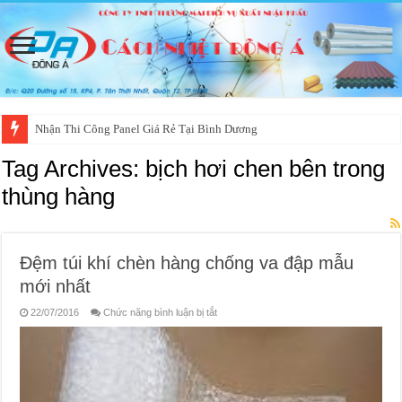
Nhận Thi Công Panel Giá Rẻ Tại Bình Dương
Tag Archives:
bịch hơi chen bên trong
thùng hàng
Đệm túi khí chèn hàng chống va đập mẫu
mới nhất
ở
22/07/2016
Chức năng bình luận bị tắt
Đệm
túi
khí
chèn
hàng
chống
va
đập