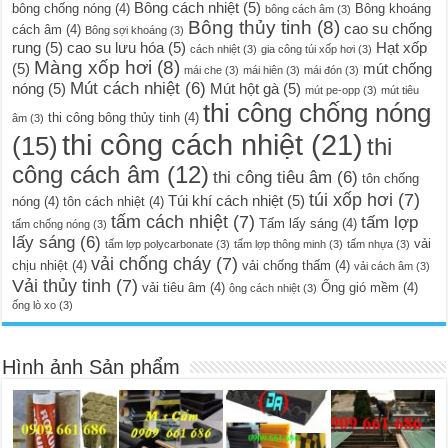
Bông cách nhiệt
(5)
bông chống nóng
(4)
Bông khoáng
bông cách âm
(3)
Bông thủy tinh
(8)
cao su chống
cách âm
(4)
Bông sợi khoáng
(3)
rung
(5)
cao su lưu hóa
(5)
Hạt xốp
cách nhiệt
(3)
gia công túi xốp hơi
(3)
Màng xốp hơi
(8)
(5)
mút chống
mái che
(3)
mái hiên
(3)
mái đón
(3)
Mút cách nhiệt
(6)
nóng
(5)
Mút hột gà
(5)
mút pe-opp
(3)
mút tiêu
thi công chống nóng
thi công bông thủy tinh
(4)
âm
(3)
thi công cách nhiệt
(21)
(15)
thi
công cách âm
(12)
thi công tiêu âm
(6)
tôn chống
túi xốp hơi
(7)
Túi khí cách nhiệt
(5)
nóng
(4)
tôn cách nhiệt
(4)
tấm cách nhiệt
(7)
tấm lợp
Tấm lấy sáng
(4)
tấm chống nóng
(3)
lấy sáng
(6)
vải
tấm lợp polycarbonate
(3)
tấm lợp thông minh
(3)
tấm nhựa
(3)
vải chống cháy
(7)
chịu nhiệt
(4)
vải chống thấm
(4)
vải cách âm
(3)
Vải thủy tinh
(7)
vải tiêu âm
(4)
Ống gió mềm
(4)
ông cách nhiệt
(3)
ống lò xo
(3)
Hình ảnh Sản phẩm