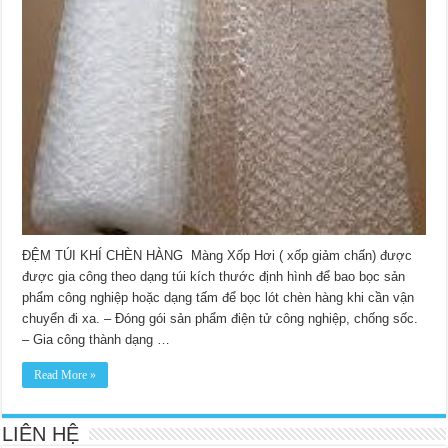
mẫu
mới
nhất
ĐỆM TÚI KHÍ CHÈN HÀNG Màng Xốp Hơi ( xốp giảm chấn) được
được gia công theo dạng túi kích thước định hình để bao bọc sản
phẩm công nghiệp hoặc dạng tấm để bọc lót chèn hàng khi cần vận
chuyển đi xa. – Đóng gói sản phẩm điện tử công nghiệp, chống sốc.
– Gia công thành dạng …
Read More »
LIÊN HỆ