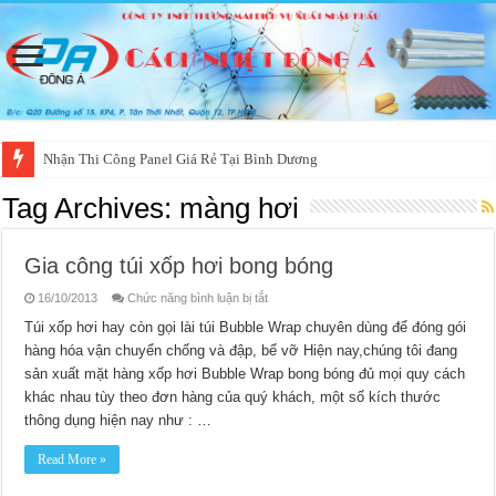
Nhận Thi Công Panel Giá Rẻ Tại Bình Dương
Tag Archives:
màng hơi
Gia công túi xốp hơi bong bóng
ở
16/10/2013
Chức năng bình luận bị tắt
Gia
công
Túi xốp hơi hay còn gọi lài túi Bubble Wrap chuyên dùng để đóng gói
túi
hàng hóa vận chuyển chống và đập, bể vỡ Hiện nay,chúng tôi đang
xốp
hơi
sản xuất mặt hàng xốp hơi Bubble Wrap bong bóng đủ mọi quy cách
bong
bóng
khác nhau tùy theo đơn hàng của quý khách, một số kích thước
thông dụng hiện nay như : …
Read More »