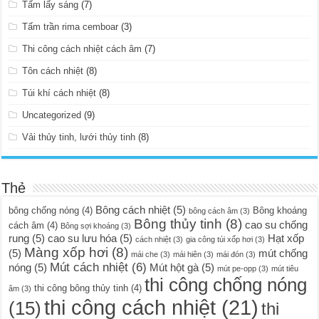
Tấm lấy sáng
(7)
Tấm trần rima cemboar
(3)
Thi công cách nhiệt cách âm
(7)
Tôn cách nhiệt
(8)
Túi khí cách nhiệt
(8)
Uncategorized
(9)
Vải thủy tinh, lưới thủy tinh
(8)
Thẻ
Bông cách nhiệt
(5)
bông chống nóng
(4)
Bông khoáng
bông cách âm
(3)
Bông thủy tinh
(8)
cao su chống
cách âm
(4)
Bông sợi khoáng
(3)
rung
(5)
cao su lưu hóa
(5)
Hạt xốp
cách nhiệt
(3)
gia công túi xốp hơi
(3)
Màng xốp hơi
(8)
(5)
mút chống
mái che
(3)
mái hiên
(3)
mái đón
(3)
Mút cách nhiệt
(6)
nóng
(5)
Mút hột gà
(5)
mút pe-opp
(3)
mút tiêu
thi công chống nóng
thi công bông thủy tinh
(4)
âm
(3)
thi công cách nhiệt
(21)
(15)
thi