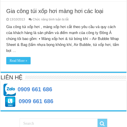
Gia công túi xốp hơi màng hơi các loại
ở
13/10/2013
Chức năng bình luận bị tắt
Gia
công
Gia công túi xốp hơi , màng xốp hơi cắt theo yêu cầu và quy cách
túi
của khách hàng là sản phẩm và điểm mạnh của công ty Đông Á
xốp
hơi
chúng tôi bao gồm: • Màng xốp hơi & túi bóng khí – Air Bubble Wrap
màng
hơi
Sheet & Bag (tấm nhựa bọng không khí, Air Bubble, túi xốp hơi, tấm
các
loại
bọt …
Read More »
LIÊN HỆ
0909 661 686
0909 661 686